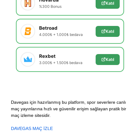
Katıl
%300 Bonus
Betroad
Katıl
4.000₺ + 1.000₺ bedava
Rexbet
Katıl
3.000₺ + 1.500₺ bedava
Davegas için hazırlanmış bu platform, spor severlere canlı
maç yayınlarına hızlı ve güvenilir erişim sağlayan pratik bir
maç izleme sitesidir.
DAVEGAS MAÇ İZLE