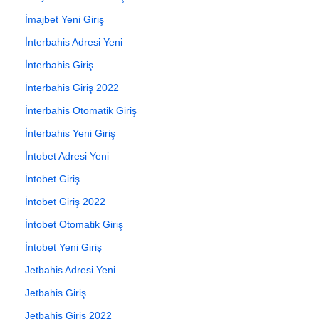
İmajbet Yeni Giriş
İnterbahis Adresi Yeni
İnterbahis Giriş
İnterbahis Giriş 2022
İnterbahis Otomatik Giriş
İnterbahis Yeni Giriş
İntobet Adresi Yeni
İntobet Giriş
İntobet Giriş 2022
İntobet Otomatik Giriş
İntobet Yeni Giriş
Jetbahis Adresi Yeni
Jetbahis Giriş
Jetbahis Giriş 2022