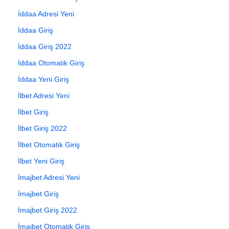
İddaa Adresi Yeni
İddaa Giriş
İddaa Giriş 2022
İddaa Otomatik Giriş
İddaa Yeni Giriş
İlbet Adresi Yeni
İlbet Giriş
İlbet Giriş 2022
İlbet Otomatik Giriş
İlbet Yeni Giriş
İmajbet Adresi Yeni
İmajbet Giriş
İmajbet Giriş 2022
İmajbet Otomatik Giriş