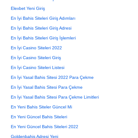
Elexbet Yeni Giriş
En İyi Bahis Siteleri Giriş Adımları
En İyi Bahis Siteleri Giriş Adresi
En İyi Bahis Siteleri Giriş İşlemleri
En İyi Casino Siteleri 2022
En İyi Casino Siteleri Giriş
En İyi Casino Siteleri Listesi
En İyi Yasal Bahis Sitesi 2022 Para Çekme
En İyi Yasal Bahis Sitesi Para Çekme
En İyi Yasal Bahis Sitesi Para Çekme Limitleri
En Yeni Bahis Siteler Güncel Mi
En Yeni Güncel Bahis Siteleri
En Yeni Güncel Bahis Siteleri 2022
Goldenbahis Adresi Yeni