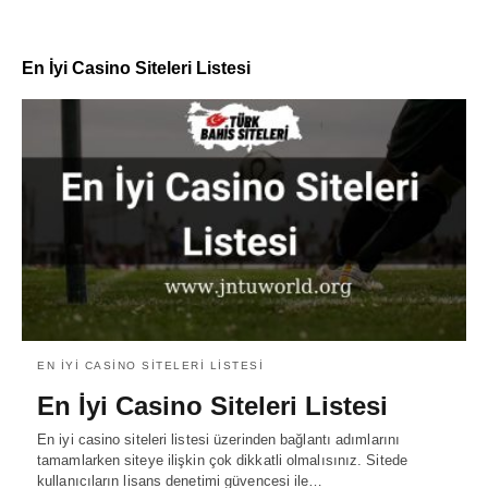
En İyi Casino Siteleri Listesi
EN İYI CASINO SITELERI LISTESI
En İyi Casino Siteleri Listesi
En iyi casino siteleri listesi üzerinden bağlantı adımlarını
tamamlarken siteye ilişkin çok dikkatli olmalısınız. Sitede
kullanıcıların lisans denetimi güvencesi ile…