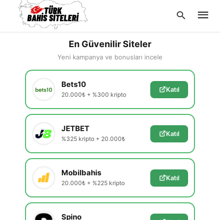
En Güvenilir Siteler
Yeni kampanya ve bonusları incele
Type
Bets10
your
Katıl
searc
20.000₺ + %300 kripto
query
and
hit
enter:
JETBET
Katıl
%325 kripto + 20.000₺
Mobilbahis
Katıl
20.000₺ + %225 kripto
Spino