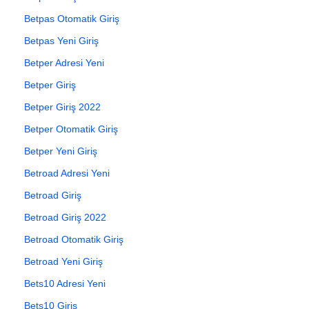
Betpas Otomatik Giriş
Betpas Yeni Giriş
Betper Adresi Yeni
Betper Giriş
Betper Giriş 2022
Betper Otomatik Giriş
Betper Yeni Giriş
Betroad Adresi Yeni
Betroad Giriş
Betroad Giriş 2022
Betroad Otomatik Giriş
Betroad Yeni Giriş
Bets10 Adresi Yeni
Bets10 Giriş