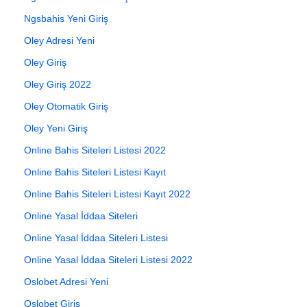
Ngsbahis Yeni Giriş
Oley Adresi Yeni
Oley Giriş
Oley Giriş 2022
Oley Otomatik Giriş
Oley Yeni Giriş
Online Bahis Siteleri Listesi 2022
Online Bahis Siteleri Listesi Kayıt
Online Bahis Siteleri Listesi Kayıt 2022
Online Yasal İddaa Siteleri
Online Yasal İddaa Siteleri Listesi
Online Yasal İddaa Siteleri Listesi 2022
Oslobet Adresi Yeni
Oslobet Giriş