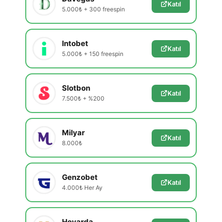
Katıl
5.000₺ + 300 freespin
Intobet
Katıl
5.000₺ + 150 freespin
Slotbon
Katıl
7.500₺ + %200
Milyar
Katıl
8.000₺
Genzobet
Katıl
4.000₺ Her Ay
Hovarda