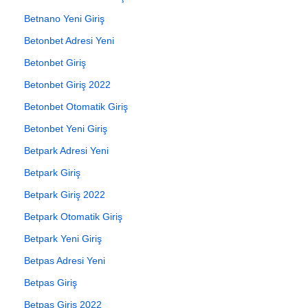
Betnano Yeni Giriş
Betonbet Adresi Yeni
Betonbet Giriş
Betonbet Giriş 2022
Betonbet Otomatik Giriş
Betonbet Yeni Giriş
Betpark Adresi Yeni
Betpark Giriş
Betpark Giriş 2022
Betpark Otomatik Giriş
Betpark Yeni Giriş
Betpas Adresi Yeni
Betpas Giriş
Betpas Giriş 2022