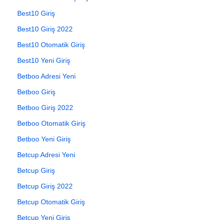
Best10 Giriş
Best10 Giriş 2022
Best10 Otomatik Giriş
Best10 Yeni Giriş
Betboo Adresi Yeni
Betboo Giriş
Betboo Giriş 2022
Betboo Otomatik Giriş
Betboo Yeni Giriş
Betcup Adresi Yeni
Betcup Giriş
Betcup Giriş 2022
Betcup Otomatik Giriş
Betcup Yeni Giriş