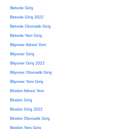
Betvole Giriş
Betvole Giriş 2022
Betvole Otomatik Giriş
Betvole Yeni Giriş
Bilyoner Adresi Yeni
Bilyoner Giriş
Bilyoner Giriş 2022
Bilyoner Otomatik Giriş
Bilyoner Yeni Giriş
Birebin Adresi Yeni
Birebin Giriş
Birebin Giriş 2022
Birebin Otomatik Giriş
Birebin Yeni Giriş