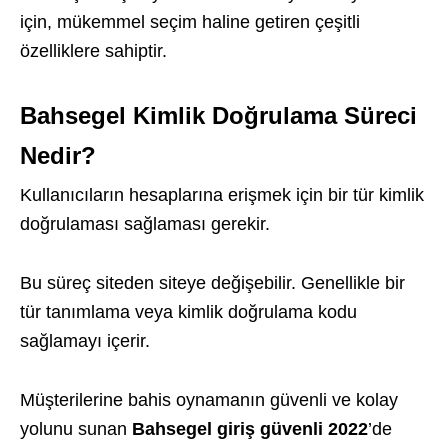
için, mükemmel seçim haline getiren çeşitli
özelliklere sahiptir.
Bahsegel Kimlik Doğrulama Süreci
Nedir?
Kullanıcıların hesaplarına erişmek için bir tür kimlik
doğrulaması sağlaması gerekir.
Bu süreç siteden siteye değişebilir. Genellikle bir
tür tanımlama veya kimlik doğrulama kodu
sağlamayı içerir.
Müşterilerine bahis oynamanın güvenli ve kolay
yolunu sunan
Bahsegel giriş güvenli 2022
’de