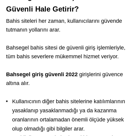
Güvenli Hale Getirir?
Bahis siteleri her zaman, kullanıcılarını güvende
tutmanın yollarını arar.
Bahsegel bahis sitesi de güvenli giriş işlemleriyle,
tüm bahis severlere mükemmel hizmet veriyor.
Bahsegel giriş güvenli 2022
girişlerini güvence
altına alır.
Kullanıcının diğer bahis sitelerine katılımlarının
yasaklanıp yasaklanmadığı ya da kazanma
oranlarının ortalamadan önemli ölçüde yüksek
olup olmadığı gibi bilgiler arar.