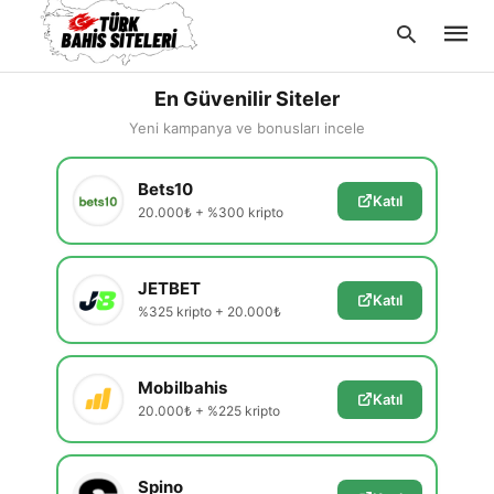
En Güvenilir Siteler
Yeni kampanya ve bonusları incele
Type
Bets10
your
Katıl
searc
20.000₺ + %300 kripto
query
and
hit
enter:
JETBET
Katıl
%325 kripto + 20.000₺
Mobilbahis
Katıl
20.000₺ + %225 kripto
Spino