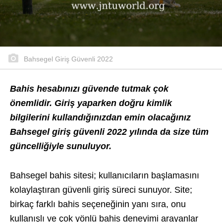
Bahsegel Giriş Güvenli 2022
Bahis hesabınızı güvende tutmak çok
önemlidir. Giriş yaparken doğru kimlik
bilgilerini kullandığınızdan emin olacağınız
Bahsegel giriş güvenli 2022 yılında da size tüm
güncelliğiyle sunuluyor.
Bahsegel bahis sitesi; kullanıcıların başlamasını
kolaylaştıran güvenli giriş süreci sunuyor. Site;
birkaç farklı bahis seçeneğinin yanı sıra, onu
kullanışlı ve çok yönlü bahis deneyimi arayanlar