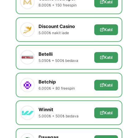
Katıl
8.000₺ + 150 freespin
Discount Casino
Katıl
5.000₺ nakit iade
Betelli
Katıl
5.050₺ + 500₺ bedava
Betchip
Katıl
6.000₺ + 80 freespin
Winnit
Katıl
5.000₺ + 500₺ bedava
Davegas