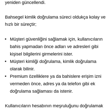
yeniden güncellendi.
Bahsegel kimlik doğrulama süreci oldukça kolay ve
hızlı bir süreçtir;
Müşteri güvenliğini sağlamak için, kullanıcıların
bahis yapmadan önce adları ve adresleri gibi
kişisel bilgilerini girmelerini ister.
Müşteri kimliği doğrulama, kimlik doğrulama
olarak bilinir.
Premium özelliklere ya da bahislere erişim izni
vermeden önce, adres ya da telefon gibi ek
doğrulama sağlaması da istenir.
Kullanıcıların hesabının meşruluğunu doğrulamak