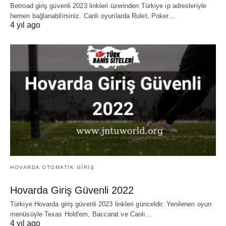
Betroad giriş güvenli 2023 linkleri üzerinden Türkiye ip adresleriyle
hemen bağlanabilirsiniz. Canlı oyunlarda Rulet, Poker…
4 yıl ago
HOVARDA OTOMATIK GIRIŞ
Hovarda Giriş Güvenli 2022
Türkiye Hovarda giriş güvenli 2023 linkleri günceldir. Yenilenen oyun
menüsüyle Texas Hold'em, Baccarat ve Canlı…
4 yıl ago