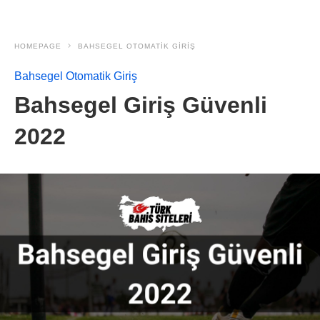
HOMEPAGE
BAHSEGEL OTOMATIK GIRIŞ
Bahsegel Otomatik Giriş
Bahsegel Giriş Güvenli
2022