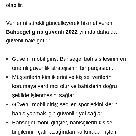
olabilir.
Verilerini sürekli güncelleyerek hizmet veren
Bahsegel giriş güvenli 2022
yılında daha da
güvenli hale getirir.
Güvenli mobil giriş, Bahsegel bahis sitesinin en
önemli güvenlik stratejisinin bir parçasıdır.
Müşterilerin kimliklerini ve kişisel verilerini
korumaya yardımcı olur ve bahislerin doğru
şekilde işlenmesini sağlar.
Güvenli mobil giriş; seçilen spor etkinliklerini
bahis yapmak için güvenilir yol sağlar.
Bahsegel mobil girişler, bahisçilerin kişisel
bilgilerinin çalınacağından korkmadan işlem