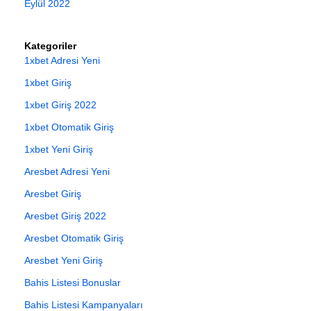
Eylül 2022
Kategoriler
1xbet Adresi Yeni
1xbet Giriş
1xbet Giriş 2022
1xbet Otomatik Giriş
1xbet Yeni Giriş
Aresbet Adresi Yeni
Aresbet Giriş
Aresbet Giriş 2022
Aresbet Otomatik Giriş
Aresbet Yeni Giriş
Bahis Listesi Bonuslar
Bahis Listesi Kampanyaları