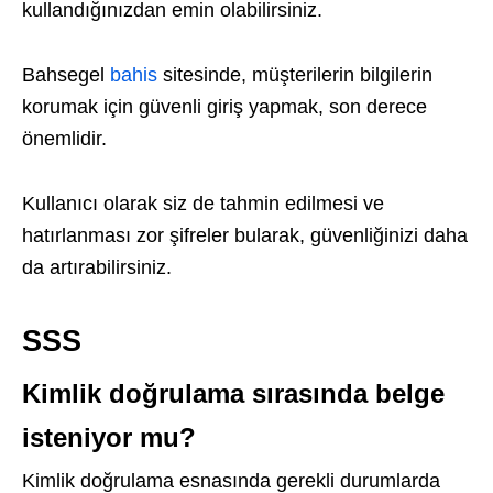
kullandığınızdan emin olabilirsiniz.
Bahsegel
bahis
sitesinde, müşterilerin bilgilerin
korumak için güvenli giriş yapmak, son derece
önemlidir.
Kullanıcı olarak siz de tahmin edilmesi ve
hatırlanması zor şifreler bularak, güvenliğinizi daha
da artırabilirsiniz.
SSS
Kimlik doğrulama sırasında belge
isteniyor mu?
Kimlik doğrulama esnasında gerekli durumlarda