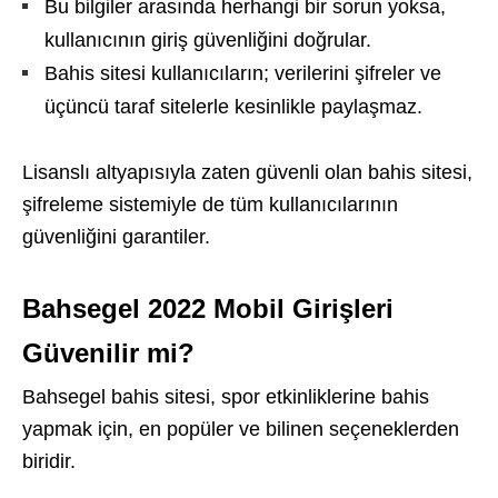
Bu bilgiler arasında herhangi bir sorun yoksa,
kullanıcının giriş güvenliğini doğrular.
Bahis sitesi kullanıcıların; verilerini şifreler ve
üçüncü taraf sitelerle kesinlikle paylaşmaz.
Lisanslı altyapısıyla zaten güvenli olan bahis sitesi,
şifreleme sistemiyle de tüm kullanıcılarının
güvenliğini garantiler.
Bahsegel 2022 Mobil Girişleri
Güvenilir mi?
Bahsegel bahis sitesi, spor etkinliklerine bahis
yapmak için, en popüler ve bilinen seçeneklerden
biridir.