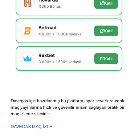
Katıl
%300 Bonus
Betroad
Katıl
4.000₺ + 1.000₺ bedava
Rexbet
Katıl
3.000₺ + 1.500₺ bedava
Davegas için hazırlanmış bu platform, spor severlere canlı
maç yayınlarına hızlı ve güvenilir erişim sağlayan pratik bir
maç izleme sitesidir.
DAVEGAS MAÇ İZLE