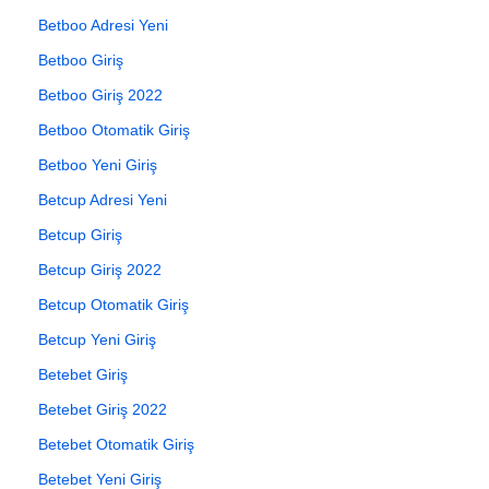
Betboo Adresi Yeni
Betboo Giriş
Betboo Giriş 2022
Betboo Otomatik Giriş
Betboo Yeni Giriş
Betcup Adresi Yeni
Betcup Giriş
Betcup Giriş 2022
Betcup Otomatik Giriş
Betcup Yeni Giriş
Betebet Giriş
Betebet Giriş 2022
Betebet Otomatik Giriş
Betebet Yeni Giriş