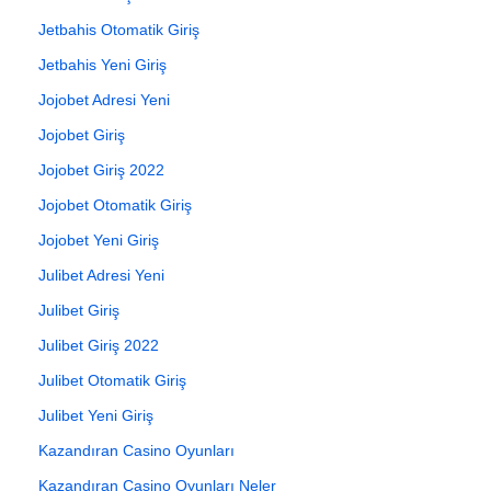
Jetbahis Otomatik Giriş
Jetbahis Yeni Giriş
Jojobet Adresi Yeni
Jojobet Giriş
Jojobet Giriş 2022
Jojobet Otomatik Giriş
Jojobet Yeni Giriş
Julibet Adresi Yeni
Julibet Giriş
Julibet Giriş 2022
Julibet Otomatik Giriş
Julibet Yeni Giriş
Kazandıran Casino Oyunları
Kazandıran Casino Oyunları Neler