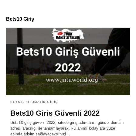
Bets10 Giriş
BETS10 OTOMATIK GIRIŞ
Bets10 Giriş Güvenli 2022
Bets10 giriş güvenli 2022; sitede giriş adımlarını güncel domain
adresi aracılığı ile tamamlayarak, kullanımı kolay ara yüze
anında erişim sağlayacaksınız!…