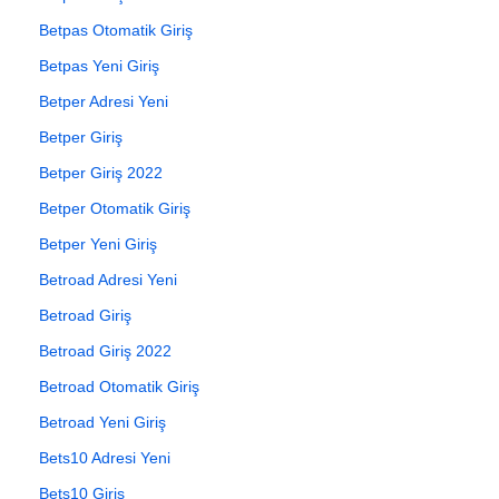
Betpas Otomatik Giriş
Betpas Yeni Giriş
Betper Adresi Yeni
Betper Giriş
Betper Giriş 2022
Betper Otomatik Giriş
Betper Yeni Giriş
Betroad Adresi Yeni
Betroad Giriş
Betroad Giriş 2022
Betroad Otomatik Giriş
Betroad Yeni Giriş
Bets10 Adresi Yeni
Bets10 Giriş