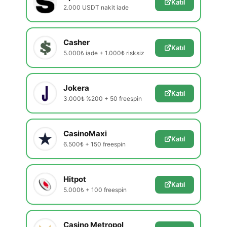
Katıl
2.000 USDT nakit iade
Casher
Katıl
5.000₺ iade + 1.000₺ risksiz
Jokera
Katıl
3.000₺ %200 + 50 freespin
CasinoMaxi
Katıl
6.500₺ + 150 freespin
Hitpot
Katıl
5.000₺ + 100 freespin
Casino Metropol