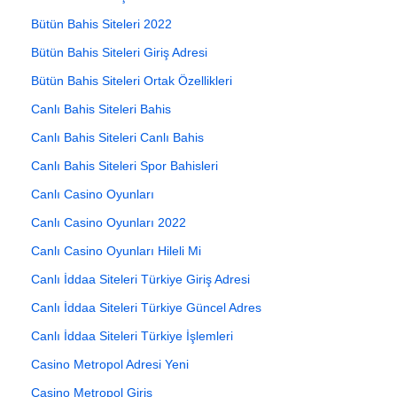
Bütün Bahis Siteleri 2022
Bütün Bahis Siteleri Giriş Adresi
Bütün Bahis Siteleri Ortak Özellikleri
Canlı Bahis Siteleri Bahis
Canlı Bahis Siteleri Canlı Bahis
Canlı Bahis Siteleri Spor Bahisleri
Canlı Casino Oyunları
Canlı Casino Oyunları 2022
Canlı Casino Oyunları Hileli Mi
Canlı İddaa Siteleri Türkiye Giriş Adresi
Canlı İddaa Siteleri Türkiye Güncel Adres
Canlı İddaa Siteleri Türkiye İşlemleri
Casino Metropol Adresi Yeni
Casino Metropol Giriş