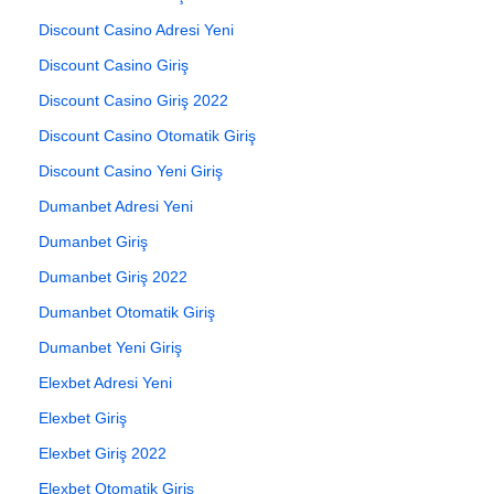
Discount Casino Adresi Yeni
Discount Casino Giriş
Discount Casino Giriş 2022
Discount Casino Otomatik Giriş
Discount Casino Yeni Giriş
Dumanbet Adresi Yeni
Dumanbet Giriş
Dumanbet Giriş 2022
Dumanbet Otomatik Giriş
Dumanbet Yeni Giriş
Elexbet Adresi Yeni
Elexbet Giriş
Elexbet Giriş 2022
Elexbet Otomatik Giriş