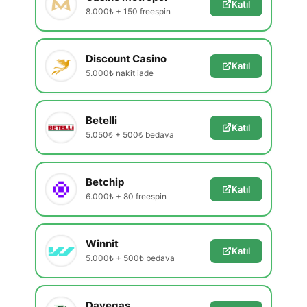
Katıl
8.000₺ + 150 freespin
Discount Casino
Katıl
5.000₺ nakit iade
Betelli
Katıl
5.050₺ + 500₺ bedava
Betchip
Katıl
6.000₺ + 80 freespin
Winnit
Katıl
5.000₺ + 500₺ bedava
Davegas