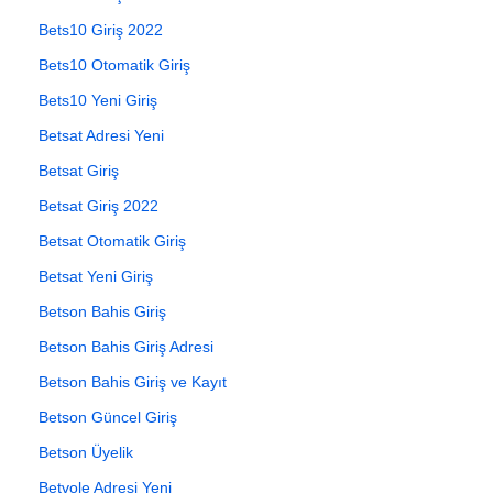
Bets10 Giriş 2022
Bets10 Otomatik Giriş
Bets10 Yeni Giriş
Betsat Adresi Yeni
Betsat Giriş
Betsat Giriş 2022
Betsat Otomatik Giriş
Betsat Yeni Giriş
Betson Bahis Giriş
Betson Bahis Giriş Adresi
Betson Bahis Giriş ve Kayıt
Betson Güncel Giriş
Betson Üyelik
Betvole Adresi Yeni