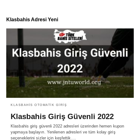
Klasbahis Adresi Yeni
KLASBAHIS OTOMATIK GIRIŞ
Klasbahis Giriş Güvenli 2022
Klasbahis giriş güvenli 2022 adresleri üzerinden hemen kupon
yapmaya başlayın. Yenilenen adresleri ve tüm kolay giriş
seçeneklerini sizler için keşfettik.…