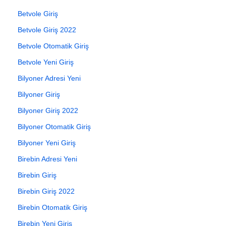
Betvole Giriş
Betvole Giriş 2022
Betvole Otomatik Giriş
Betvole Yeni Giriş
Bilyoner Adresi Yeni
Bilyoner Giriş
Bilyoner Giriş 2022
Bilyoner Otomatik Giriş
Bilyoner Yeni Giriş
Birebin Adresi Yeni
Birebin Giriş
Birebin Giriş 2022
Birebin Otomatik Giriş
Birebin Yeni Giriş