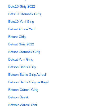
Bets10 Giriş 2022
Bets10 Otomatik Giriş
Bets10 Yeni Giriş
Betsat Adresi Yeni
Betsat Giriş
Betsat Giriş 2022
Betsat Otomatik Giriş
Betsat Yeni Giriş
Betson Bahis Giriş
Betson Bahis Giriş Adresi
Betson Bahis Giriş ve Kayıt
Betson Güncel Giriş
Betson Üyelik
Betvole Adresi Yeni