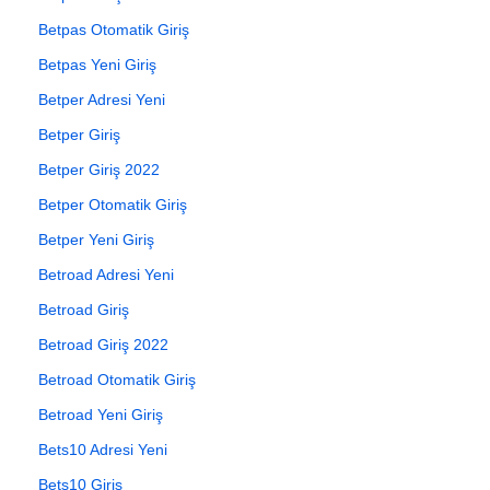
Betpas Otomatik Giriş
Betpas Yeni Giriş
Betper Adresi Yeni
Betper Giriş
Betper Giriş 2022
Betper Otomatik Giriş
Betper Yeni Giriş
Betroad Adresi Yeni
Betroad Giriş
Betroad Giriş 2022
Betroad Otomatik Giriş
Betroad Yeni Giriş
Bets10 Adresi Yeni
Bets10 Giriş