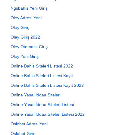
Ngsbahis Yeni Giriş
Oley Adresi Yeni
Oley Giriş
Oley Giriş 2022
Oley Otomatik Giriş
Oley Yeni Giriş
Online Bahis Siteleri Listesi 2022
Online Bahis Siteleri Listesi Kayıt
Online Bahis Siteleri Listesi Kayıt 2022
Online Yasal İddaa Siteleri
Online Yasal İddaa Siteleri Listesi
Online Yasal İddaa Siteleri Listesi 2022
Oslobet Adresi Yeni
Oslobet Giriş