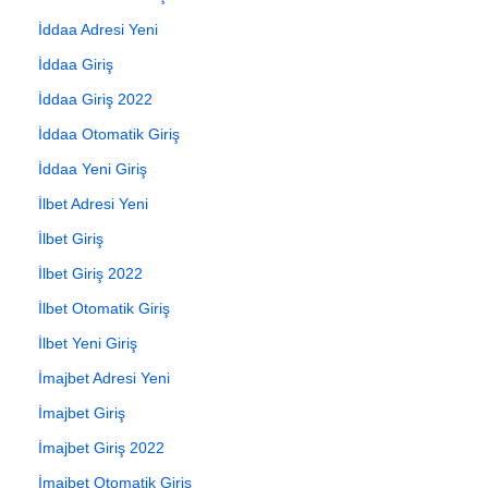
İddaa Adresi Yeni
İddaa Giriş
İddaa Giriş 2022
İddaa Otomatik Giriş
İddaa Yeni Giriş
İlbet Adresi Yeni
İlbet Giriş
İlbet Giriş 2022
İlbet Otomatik Giriş
İlbet Yeni Giriş
İmajbet Adresi Yeni
İmajbet Giriş
İmajbet Giriş 2022
İmajbet Otomatik Giriş