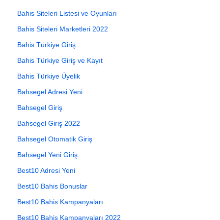
Bahis Siteleri Listesi ve Oyunları
Bahis Siteleri Marketleri 2022
Bahis Türkiye Giriş
Bahis Türkiye Giriş ve Kayıt
Bahis Türkiye Üyelik
Bahsegel Adresi Yeni
Bahsegel Giriş
Bahsegel Giriş 2022
Bahsegel Otomatik Giriş
Bahsegel Yeni Giriş
Best10 Adresi Yeni
Best10 Bahis Bonuslar
Best10 Bahis Kampanyaları
Best10 Bahis Kampanyaları 2022