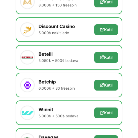
Katıl
8.000₺ + 150 freespin
Discount Casino
Katıl
5.000₺ nakit iade
Betelli
Katıl
5.050₺ + 500₺ bedava
Betchip
Katıl
6.000₺ + 80 freespin
Winnit
Katıl
5.000₺ + 500₺ bedava
Davegas