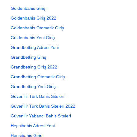
Goldenbahis Giriş
Goldenbahis Giriş 2022
Goldenbahis Otomatik Giriş
Goldenbahis Yeni Giriş
Grandbetting Adresi Yeni
Grandbetting Giriş
Grandbetting Giriş 2022
Grandbetting Otomatik Giriş
Grandbetting Yeni Giriş
Güvenilir Türk Bahis Siteleri
Güvenilir Türk Bahis Siteleri 2022
Güvenilir Yabancı Bahis Siteleri
Hepsibahis Adresi Yeni
Hepsibahis Giriş