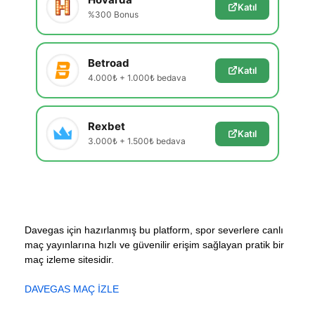
Katıl
%300 Bonus
Betroad
Katıl
4.000₺ + 1.000₺ bedava
Rexbet
Katıl
3.000₺ + 1.500₺ bedava
Davegas için hazırlanmış bu platform, spor severlere canlı
maç yayınlarına hızlı ve güvenilir erişim sağlayan pratik bir
maç izleme sitesidir.
DAVEGAS MAÇ İZLE