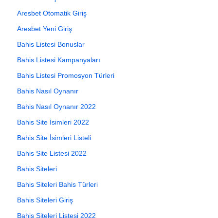
Aresbet Otomatik Giriş
Aresbet Yeni Giriş
Bahis Listesi Bonuslar
Bahis Listesi Kampanyaları
Bahis Listesi Promosyon Türleri
Bahis Nasıl Oynanır
Bahis Nasıl Oynanır 2022
Bahis Site İsimleri 2022
Bahis Site İsimleri Listeli
Bahis Site Listesi 2022
Bahis Siteleri
Bahis Siteleri Bahis Türleri
Bahis Siteleri Giriş
Bahis Siteleri Listesi 2022