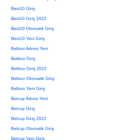
Best10 Giriş
Best10 Giriş 2022
Best10 Otomatik Giriş
Best10 Yeni Giriş
Betboo Adresi Yeni
Betboo Giriş
Betboo Giriş 2022
Betboo Otomatik Giriş
Betboo Yeni Giriş
Betcup Adresi Yeni
Betcup Giriş
Betcup Giriş 2022
Betcup Otomatik Giriş
Betcup Yeni Giriş