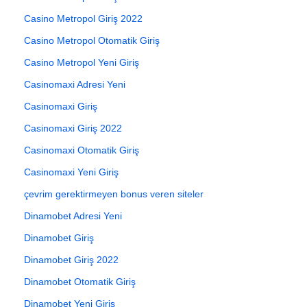
Casino Metropol Giriş 2022
Casino Metropol Otomatik Giriş
Casino Metropol Yeni Giriş
Casinomaxi Adresi Yeni
Casinomaxi Giriş
Casinomaxi Giriş 2022
Casinomaxi Otomatik Giriş
Casinomaxi Yeni Giriş
çevrim gerektirmeyen bonus veren siteler
Dinamobet Adresi Yeni
Dinamobet Giriş
Dinamobet Giriş 2022
Dinamobet Otomatik Giriş
Dinamobet Yeni Giriş