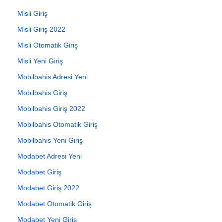
Misli Giriş
Misli Giriş 2022
Misli Otomatik Giriş
Misli Yeni Giriş
Mobilbahis Adresi Yeni
Mobilbahis Giriş
Mobilbahis Giriş 2022
Mobilbahis Otomatik Giriş
Mobilbahis Yeni Giriş
Modabet Adresi Yeni
Modabet Giriş
Modabet Giriş 2022
Modabet Otomatik Giriş
Modabet Yeni Giriş