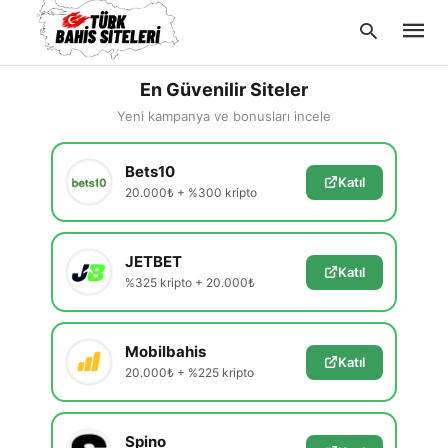
En Güvenilir Siteler
Yeni kampanya ve bonusları incele
Type
Bets10
your
Katıl
searc
20.000₺ + %300 kripto
query
and
hit
enter:
JETBET
Katıl
%325 kripto + 20.000₺
Mobilbahis
Katıl
20.000₺ + %225 kripto
Spino