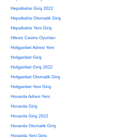
Hepsibahis Giriş 2022
Hepsibahis Otomatik Giriş
Hepsibahis Yeni Giriş
Hilesiz Casino Oyunları
Holiganbet Adresi Yeni
Holiganbet Giriş
Holiganbet Giriş 2022
Holiganbet Otomatik Giriş
Holiganbet Yeni Giriş
Hovarda Adresi Yeni
Hovarda Giriş
Hovarda Giriş 2022
Hovarda Otomatik Giriş
Hovarda Yeni Giriş