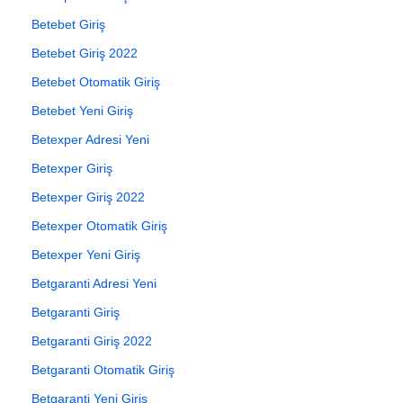
Betebet Giriş
Betebet Giriş 2022
Betebet Otomatik Giriş
Betebet Yeni Giriş
Betexper Adresi Yeni
Betexper Giriş
Betexper Giriş 2022
Betexper Otomatik Giriş
Betexper Yeni Giriş
Betgaranti Adresi Yeni
Betgaranti Giriş
Betgaranti Giriş 2022
Betgaranti Otomatik Giriş
Betgaranti Yeni Giriş