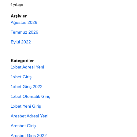
4 yıl ago
Arşivler
Ağustos 2026
Temmuz 2026
Eylül 2022
Kategoriler
1xbet Adresi Yeni
1xbet Giriş
1xbet Giriş 2022
1xbet Otomatik Giriş
1xbet Yeni Giriş
Aresbet Adresi Yeni
Aresbet Giriş
Aresbet Giriş 2022