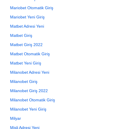
Mariobet Otomatik Giriş
Mariobet Yeni Giriş
Matbet Adresi Yeni
Matbet Giriş
Matbet Giriş 2022
Matbet Otomatik Giriş
Matbet Yeni Giriş
Milanobet Adresi Yeni
Milanobet Giriş
Milanobet Giriş 2022
Milanobet Otomatik Giriş
Milanobet Yeni Giriş
Milyar
Misli Adresi Yeni