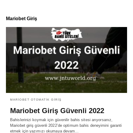
Mariobet Giriş
MARIOBET OTOMATIK GIRIŞ
Mariobet Giriş Güvenli 2022
Bahislerinizi koymak için güvenilir bahis sitesi arıyorsanız,
Mariobet giriş güvenli 2022’de optimum bahis deneyimini garanti
etmek için yazımızı okumaya devam…