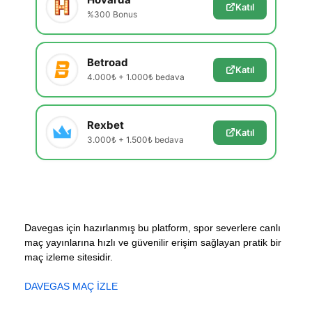
Katıl
%300 Bonus
Betroad
Katıl
4.000₺ + 1.000₺ bedava
Rexbet
Katıl
3.000₺ + 1.500₺ bedava
Davegas için hazırlanmış bu platform, spor severlere canlı
maç yayınlarına hızlı ve güvenilir erişim sağlayan pratik bir
maç izleme sitesidir.
DAVEGAS MAÇ İZLE