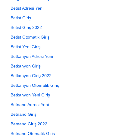
Betist Adresi Yeni
Betist Giriş
Betist Giriş 2022
Betist Otomatik Giriş
Betist Yeni Giriş
Betkanyon Adresi Yeni
Betkanyon Giriş
Betkanyon Giriş 2022
Betkanyon Otomatik Giriş
Betkanyon Yeni Giriş
Betnano Adresi Yeni
Betnano Giriş
Betnano Giriş 2022
Betnano Otomatik Giriş