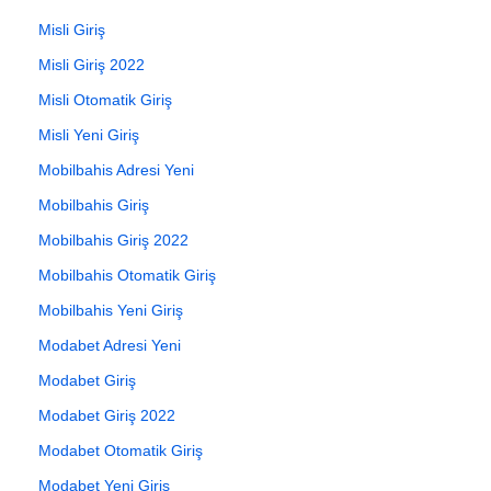
Misli Giriş
Misli Giriş 2022
Misli Otomatik Giriş
Misli Yeni Giriş
Mobilbahis Adresi Yeni
Mobilbahis Giriş
Mobilbahis Giriş 2022
Mobilbahis Otomatik Giriş
Mobilbahis Yeni Giriş
Modabet Adresi Yeni
Modabet Giriş
Modabet Giriş 2022
Modabet Otomatik Giriş
Modabet Yeni Giriş