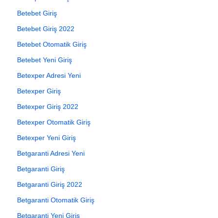
Betebet Giriş
Betebet Giriş 2022
Betebet Otomatik Giriş
Betebet Yeni Giriş
Betexper Adresi Yeni
Betexper Giriş
Betexper Giriş 2022
Betexper Otomatik Giriş
Betexper Yeni Giriş
Betgaranti Adresi Yeni
Betgaranti Giriş
Betgaranti Giriş 2022
Betgaranti Otomatik Giriş
Betgaranti Yeni Giriş