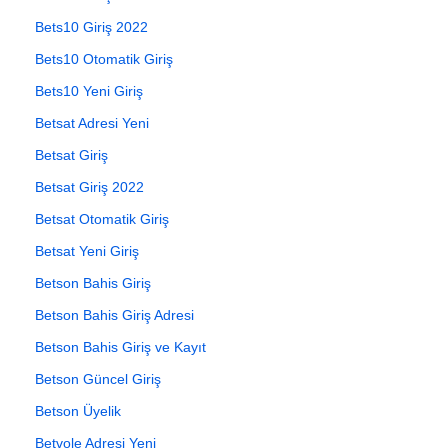
Bets10 Giriş 2022
Bets10 Otomatik Giriş
Bets10 Yeni Giriş
Betsat Adresi Yeni
Betsat Giriş
Betsat Giriş 2022
Betsat Otomatik Giriş
Betsat Yeni Giriş
Betson Bahis Giriş
Betson Bahis Giriş Adresi
Betson Bahis Giriş ve Kayıt
Betson Güncel Giriş
Betson Üyelik
Betvole Adresi Yeni