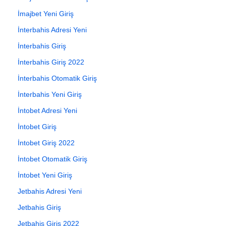
İmajbet Yeni Giriş
İnterbahis Adresi Yeni
İnterbahis Giriş
İnterbahis Giriş 2022
İnterbahis Otomatik Giriş
İnterbahis Yeni Giriş
İntobet Adresi Yeni
İntobet Giriş
İntobet Giriş 2022
İntobet Otomatik Giriş
İntobet Yeni Giriş
Jetbahis Adresi Yeni
Jetbahis Giriş
Jetbahis Giriş 2022