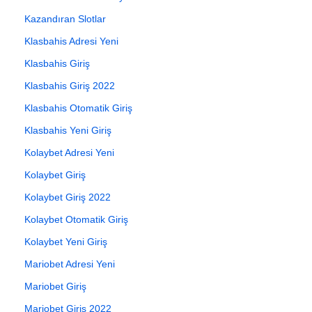
Kazandıran Slotlar
Klasbahis Adresi Yeni
Klasbahis Giriş
Klasbahis Giriş 2022
Klasbahis Otomatik Giriş
Klasbahis Yeni Giriş
Kolaybet Adresi Yeni
Kolaybet Giriş
Kolaybet Giriş 2022
Kolaybet Otomatik Giriş
Kolaybet Yeni Giriş
Mariobet Adresi Yeni
Mariobet Giriş
Mariobet Giriş 2022