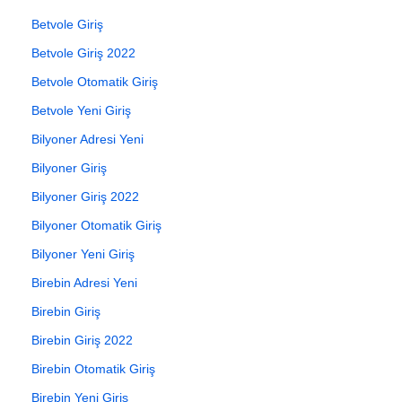
Betvole Giriş
Betvole Giriş 2022
Betvole Otomatik Giriş
Betvole Yeni Giriş
Bilyoner Adresi Yeni
Bilyoner Giriş
Bilyoner Giriş 2022
Bilyoner Otomatik Giriş
Bilyoner Yeni Giriş
Birebin Adresi Yeni
Birebin Giriş
Birebin Giriş 2022
Birebin Otomatik Giriş
Birebin Yeni Giriş