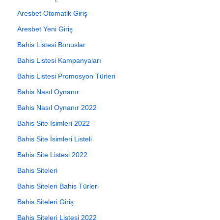
Aresbet Otomatik Giriş
Aresbet Yeni Giriş
Bahis Listesi Bonuslar
Bahis Listesi Kampanyaları
Bahis Listesi Promosyon Türleri
Bahis Nasıl Oynanır
Bahis Nasıl Oynanır 2022
Bahis Site İsimleri 2022
Bahis Site İsimleri Listeli
Bahis Site Listesi 2022
Bahis Siteleri
Bahis Siteleri Bahis Türleri
Bahis Siteleri Giriş
Bahis Siteleri Listesi 2022