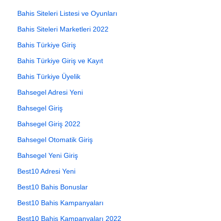
Bahis Siteleri Listesi ve Oyunları
Bahis Siteleri Marketleri 2022
Bahis Türkiye Giriş
Bahis Türkiye Giriş ve Kayıt
Bahis Türkiye Üyelik
Bahsegel Adresi Yeni
Bahsegel Giriş
Bahsegel Giriş 2022
Bahsegel Otomatik Giriş
Bahsegel Yeni Giriş
Best10 Adresi Yeni
Best10 Bahis Bonuslar
Best10 Bahis Kampanyaları
Best10 Bahis Kampanyaları 2022