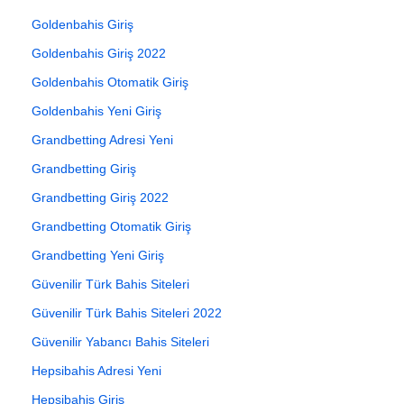
Goldenbahis Giriş
Goldenbahis Giriş 2022
Goldenbahis Otomatik Giriş
Goldenbahis Yeni Giriş
Grandbetting Adresi Yeni
Grandbetting Giriş
Grandbetting Giriş 2022
Grandbetting Otomatik Giriş
Grandbetting Yeni Giriş
Güvenilir Türk Bahis Siteleri
Güvenilir Türk Bahis Siteleri 2022
Güvenilir Yabancı Bahis Siteleri
Hepsibahis Adresi Yeni
Hepsibahis Giriş