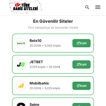
En Güvenilir Siteler
Yeni kampanya ve bonusları incele
Type
Bets10
your
Katıl
searc
20.000₺ + %300 kripto
query
and
hit
enter:
JETBET
Katıl
%325 kripto + 20.000₺
Mobilbahis
Katıl
20.000₺ + %225 kripto
Spino