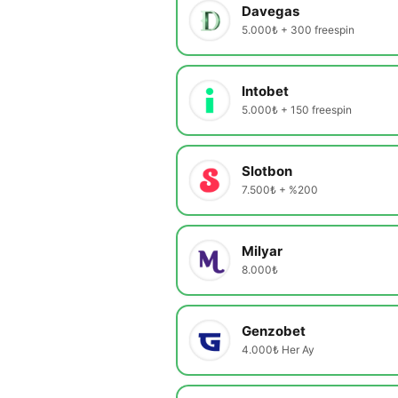
Davegas
5.000₺ + 300 freespin
Intobet
5.000₺ + 150 freespin
Slotbon
7.500₺ + %200
Milyar
8.000₺
Genzobet
4.000₺ Her Ay