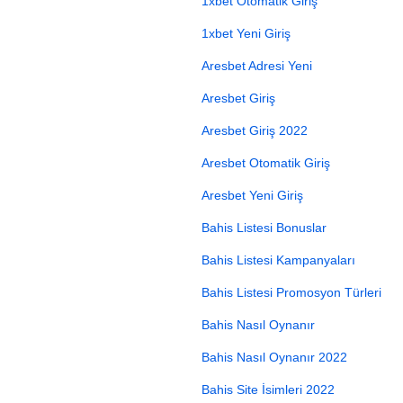
1xbet Otomatik Giriş
1xbet Yeni Giriş
Aresbet Adresi Yeni
Aresbet Giriş
Aresbet Giriş 2022
Aresbet Otomatik Giriş
Aresbet Yeni Giriş
Bahis Listesi Bonuslar
Bahis Listesi Kampanyaları
Bahis Listesi Promosyon Türleri
Bahis Nasıl Oynanır
Bahis Nasıl Oynanır 2022
Bahis Site İsimleri 2022