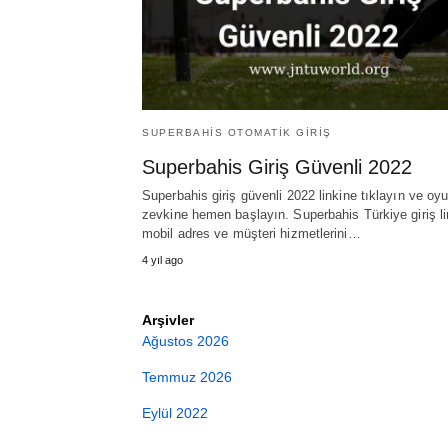
SUPERBAHIS OTOMATIK GIRIŞ
Superbahis Giriş Güvenli 2022
Superbahis giriş güvenli 2022 linkine tıklayın ve oy
zevkine hemen başlayın. Superbahis Türkiye giriş li
mobil adres ve müşteri hizmetlerini…
4 yıl ago
Arşivler
Ağustos 2026
Temmuz 2026
Eylül 2022