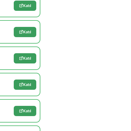
Katıl
Katıl
Katıl
Katıl
Katıl