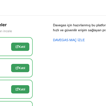
eler
Davegas için hazırlanmış bu platfor
hızlı ve güvenilir erişim sağlayan pr
ı incele
DAVEGAS MAÇ İZLE
Katıl
Katıl
Katıl