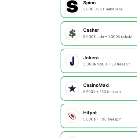
Spino
2.000 USDT nakit iade
Casher
5.000₺ iade + 1.000₺ risksiz
Jokera
3.000₺ %200 + 50 freespin
CasinoMaxi
6.500₺ + 150 freespin
Hitpot
5.000₺ + 100 freespin