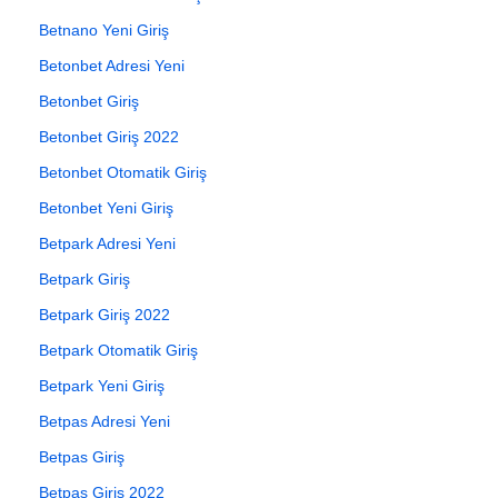
Betnano Yeni Giriş
Betonbet Adresi Yeni
Betonbet Giriş
Betonbet Giriş 2022
Betonbet Otomatik Giriş
Betonbet Yeni Giriş
Betpark Adresi Yeni
Betpark Giriş
Betpark Giriş 2022
Betpark Otomatik Giriş
Betpark Yeni Giriş
Betpas Adresi Yeni
Betpas Giriş
Betpas Giriş 2022