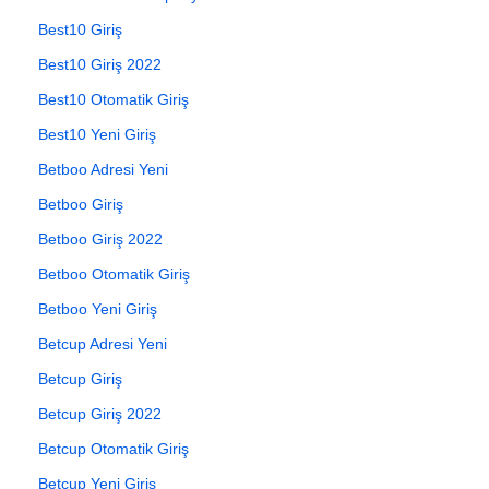
Best10 Giriş
Best10 Giriş 2022
Best10 Otomatik Giriş
Best10 Yeni Giriş
Betboo Adresi Yeni
Betboo Giriş
Betboo Giriş 2022
Betboo Otomatik Giriş
Betboo Yeni Giriş
Betcup Adresi Yeni
Betcup Giriş
Betcup Giriş 2022
Betcup Otomatik Giriş
Betcup Yeni Giriş