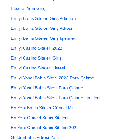
Elexbet Yeni Giriş
En İyi Bahis Siteleri Giriş Adımları
En İyi Bahis Siteleri Giriş Adresi
En İyi Bahis Siteleri Giriş İşlemleri
En İyi Casino Siteleri 2022
En İyi Casino Siteleri Giriş
En İyi Casino Siteleri Listesi
En İyi Yasal Bahis Sitesi 2022 Para Çekme
En İyi Yasal Bahis Sitesi Para Çekme
En İyi Yasal Bahis Sitesi Para Çekme Limitleri
En Yeni Bahis Siteler Güncel Mi
En Yeni Güncel Bahis Siteleri
En Yeni Güncel Bahis Siteleri 2022
Goldenbahis Adresi Yeni