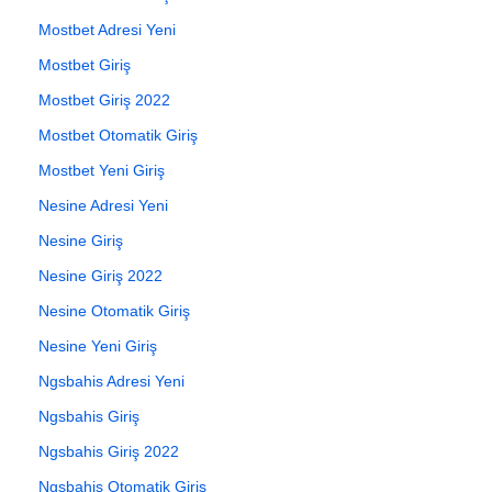
Mostbet Adresi Yeni
Mostbet Giriş
Mostbet Giriş 2022
Mostbet Otomatik Giriş
Mostbet Yeni Giriş
Nesine Adresi Yeni
Nesine Giriş
Nesine Giriş 2022
Nesine Otomatik Giriş
Nesine Yeni Giriş
Ngsbahis Adresi Yeni
Ngsbahis Giriş
Ngsbahis Giriş 2022
Ngsbahis Otomatik Giriş