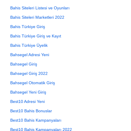
Bahis Siteleri Listesi ve Oyunları
Bahis Siteleri Marketleri 2022
Bahis Türkiye Giriş
Bahis Türkiye Giriş ve Kayıt
Bahis Türkiye Üyelik
Bahsegel Adresi Yeni
Bahsegel Giriş
Bahsegel Giriş 2022
Bahsegel Otomatik Giriş
Bahsegel Yeni Giriş
Best10 Adresi Yeni
Best10 Bahis Bonuslar
Best10 Bahis Kampanyaları
Best10 Bahis Kampanyaları 2022