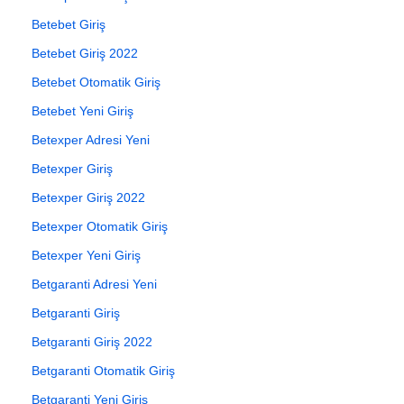
Betebet Giriş
Betebet Giriş 2022
Betebet Otomatik Giriş
Betebet Yeni Giriş
Betexper Adresi Yeni
Betexper Giriş
Betexper Giriş 2022
Betexper Otomatik Giriş
Betexper Yeni Giriş
Betgaranti Adresi Yeni
Betgaranti Giriş
Betgaranti Giriş 2022
Betgaranti Otomatik Giriş
Betgaranti Yeni Giriş