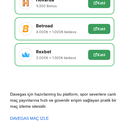
Katıl
%300 Bonus
Betroad
Katıl
4.000₺ + 1.000₺ bedava
Rexbet
Katıl
3.000₺ + 1.500₺ bedava
Davegas için hazırlanmış bu platform, spor severlere canlı
maç yayınlarına hızlı ve güvenilir erişim sağlayan pratik bir
maç izleme sitesidir.
DAVEGAS MAÇ İZLE