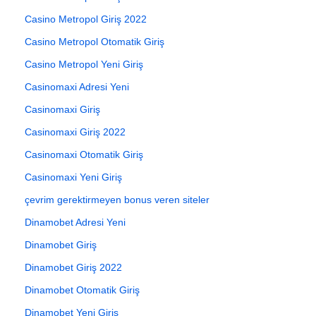
Casino Metropol Giriş 2022
Casino Metropol Otomatik Giriş
Casino Metropol Yeni Giriş
Casinomaxi Adresi Yeni
Casinomaxi Giriş
Casinomaxi Giriş 2022
Casinomaxi Otomatik Giriş
Casinomaxi Yeni Giriş
çevrim gerektirmeyen bonus veren siteler
Dinamobet Adresi Yeni
Dinamobet Giriş
Dinamobet Giriş 2022
Dinamobet Otomatik Giriş
Dinamobet Yeni Giriş