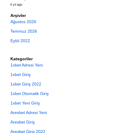
4 yıl ago
Arşivler
Ağustos 2026
Temmuz 2026
Eylül 2022
Kategoriler
1xbet Adresi Yeni
1xbet Giriş
1xbet Giriş 2022
1xbet Otomatik Giriş
1xbet Yeni Giriş
Aresbet Adresi Yeni
Aresbet Giriş
Aresbet Giriş 2022