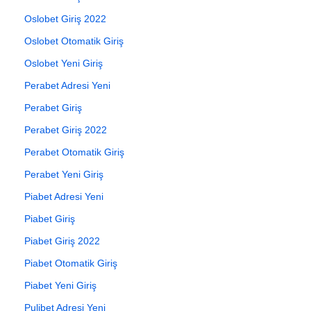
Oslobet Giriş 2022
Oslobet Otomatik Giriş
Oslobet Yeni Giriş
Perabet Adresi Yeni
Perabet Giriş
Perabet Giriş 2022
Perabet Otomatik Giriş
Perabet Yeni Giriş
Piabet Adresi Yeni
Piabet Giriş
Piabet Giriş 2022
Piabet Otomatik Giriş
Piabet Yeni Giriş
Pulibet Adresi Yeni