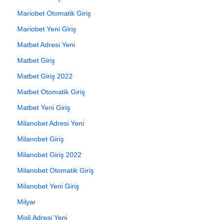
Mariobet Otomatik Giriş
Mariobet Yeni Giriş
Matbet Adresi Yeni
Matbet Giriş
Matbet Giriş 2022
Matbet Otomatik Giriş
Matbet Yeni Giriş
Milanobet Adresi Yeni
Milanobet Giriş
Milanobet Giriş 2022
Milanobet Otomatik Giriş
Milanobet Yeni Giriş
Milyar
Misli Adresi Yeni