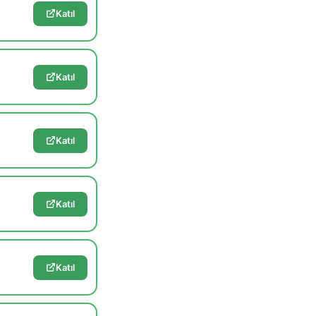
Katıl
Katıl
Katıl
Katıl
Katıl