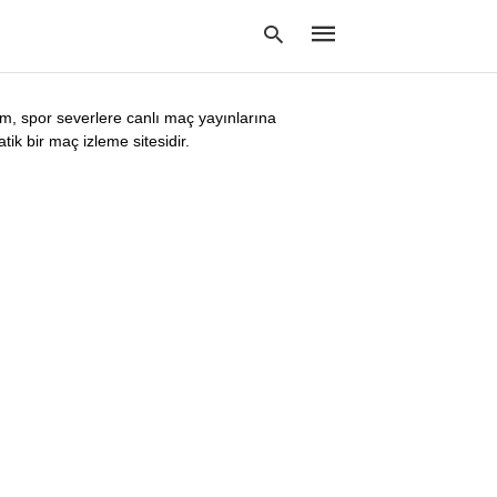
m, spor severlere canlı maç yayınlarına
atik bir maç izleme sitesidir.
Type
your
search
query
and
hit
enter: