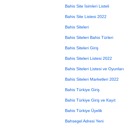
Bahis Site İsimleri Listeli
Bahis Site Listesi 2022
Bahis Siteleri
Bahis Siteleri Bahis Türleri
Bahis Siteleri Giriş
Bahis Siteleri Listesi 2022
Bahis Siteleri Listesi ve Oyunları
Bahis Siteleri Marketleri 2022
Bahis Türkiye Giriş
Bahis Türkiye Giriş ve Kayıt
Bahis Türkiye Üyelik
Bahsegel Adresi Yeni