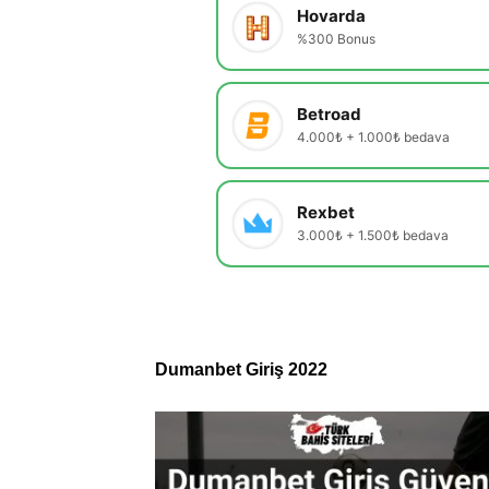
Hovarda
%300 Bonus
Betroad
4.000₺ + 1.000₺ bedava
Rexbet
3.000₺ + 1.500₺ bedava
Dumanbet Giriş 2022