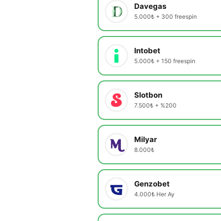
Davegas
5.000₺ + 300 freespin
Intobet
5.000₺ + 150 freespin
Slotbon
7.500₺ + %200
Milyar
8.000₺
Genzobet
4.000₺ Her Ay