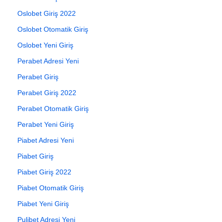
Oslobet Giriş 2022
Oslobet Otomatik Giriş
Oslobet Yeni Giriş
Perabet Adresi Yeni
Perabet Giriş
Perabet Giriş 2022
Perabet Otomatik Giriş
Perabet Yeni Giriş
Piabet Adresi Yeni
Piabet Giriş
Piabet Giriş 2022
Piabet Otomatik Giriş
Piabet Yeni Giriş
Pulibet Adresi Yeni