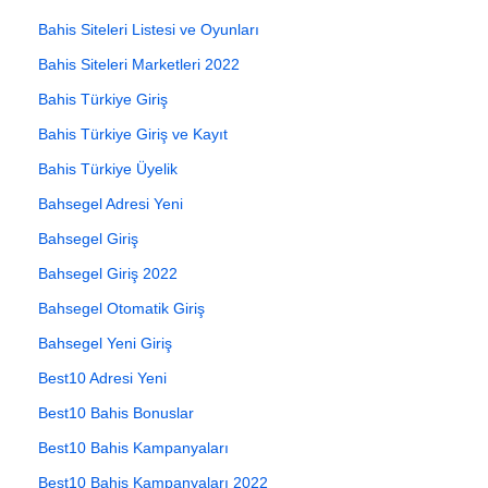
Bahis Siteleri Listesi ve Oyunları
Bahis Siteleri Marketleri 2022
Bahis Türkiye Giriş
Bahis Türkiye Giriş ve Kayıt
Bahis Türkiye Üyelik
Bahsegel Adresi Yeni
Bahsegel Giriş
Bahsegel Giriş 2022
Bahsegel Otomatik Giriş
Bahsegel Yeni Giriş
Best10 Adresi Yeni
Best10 Bahis Bonuslar
Best10 Bahis Kampanyaları
Best10 Bahis Kampanyaları 2022