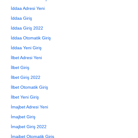
İddaa Adresi Yeni
İddaa Giriş
İddaa Giriş 2022
İddaa Otomatik Giriş
İddaa Yeni Giriş
İlbet Adresi Yeni
İlbet Giriş
İlbet Giriş 2022
İlbet Otomatik Giriş
İlbet Yeni Giriş
İmajbet Adresi Yeni
İmajbet Giriş
İmajbet Giriş 2022
İmajbet Otomatik Giriş