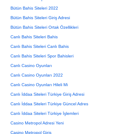
Bütün Bahis Siteleri 2022
Bütün Bahis Siteleri Giriş Adresi
Bütün Bahis Siteleri Ortak Özellikleri
Canlı Bahis Siteleri Bahis
Canlı Bahis Siteleri Canlı Bahis
Canlı Bahis Siteleri Spor Bahisleri
Canlı Casino Oyunları
Canlı Casino Oyunları 2022
Canlı Casino Oyunları Hileli Mi
Canlı İddaa Siteleri Türkiye Giriş Adresi
Canlı İddaa Siteleri Türkiye Güncel Adres
Canlı İddaa Siteleri Türkiye İşlemleri
Casino Metropol Adresi Yeni
Casino Metropol Giriş