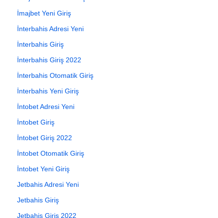
İmajbet Yeni Giriş
İnterbahis Adresi Yeni
İnterbahis Giriş
İnterbahis Giriş 2022
İnterbahis Otomatik Giriş
İnterbahis Yeni Giriş
İntobet Adresi Yeni
İntobet Giriş
İntobet Giriş 2022
İntobet Otomatik Giriş
İntobet Yeni Giriş
Jetbahis Adresi Yeni
Jetbahis Giriş
Jetbahis Giriş 2022