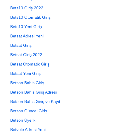
Bets10 Giriş 2022
Bets10 Otomatik Giriş
Bets10 Yeni Giriş
Betsat Adresi Yeni
Betsat Giriş
Betsat Giriş 2022
Betsat Otomatik Giriş
Betsat Yeni Giriş
Betson Bahis Giriş
Betson Bahis Giriş Adresi
Betson Bahis Giriş ve Kayıt
Betson Güncel Giriş
Betson Üyelik
Betvole Adresi Yeni