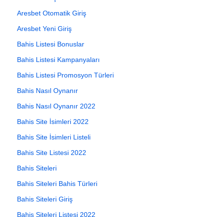
Aresbet Otomatik Giriş
Aresbet Yeni Giriş
Bahis Listesi Bonuslar
Bahis Listesi Kampanyaları
Bahis Listesi Promosyon Türleri
Bahis Nasıl Oynanır
Bahis Nasıl Oynanır 2022
Bahis Site İsimleri 2022
Bahis Site İsimleri Listeli
Bahis Site Listesi 2022
Bahis Siteleri
Bahis Siteleri Bahis Türleri
Bahis Siteleri Giriş
Bahis Siteleri Listesi 2022