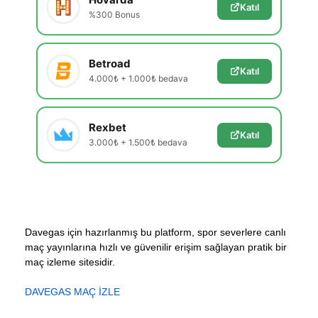
Katıl
%300 Bonus
Betroad
Katıl
4.000₺ + 1.000₺ bedava
Rexbet
Katıl
3.000₺ + 1.500₺ bedava
Davegas için hazırlanmış bu platform, spor severlere canlı
maç yayınlarına hızlı ve güvenilir erişim sağlayan pratik bir
maç izleme sitesidir.
DAVEGAS MAÇ İZLE