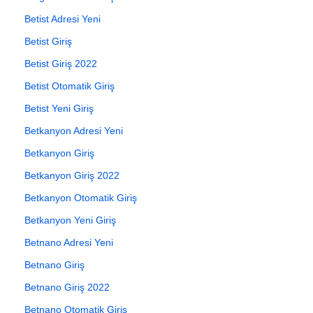
Betist Adresi Yeni
Betist Giriş
Betist Giriş 2022
Betist Otomatik Giriş
Betist Yeni Giriş
Betkanyon Adresi Yeni
Betkanyon Giriş
Betkanyon Giriş 2022
Betkanyon Otomatik Giriş
Betkanyon Yeni Giriş
Betnano Adresi Yeni
Betnano Giriş
Betnano Giriş 2022
Betnano Otomatik Giriş