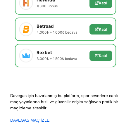
Katıl
%300 Bonus
Betroad
Katıl
4.000₺ + 1.000₺ bedava
Rexbet
Katıl
3.000₺ + 1.500₺ bedava
Davegas için hazırlanmış bu platform, spor severlere canlı
maç yayınlarına hızlı ve güvenilir erişim sağlayan pratik bir
maç izleme sitesidir.
DAVEGAS MAÇ İZLE