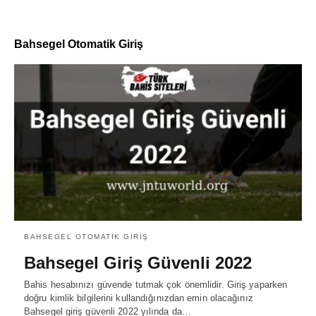
Bahsegel Otomatik Giriş
BAHSEGEL OTOMATIK GIRIŞ
Bahsegel Giriş Güvenli 2022
Bahis hesabınızı güvende tutmak çok önemlidir. Giriş yaparken
doğru kimlik bilgilerini kullandığınızdan emin olacağınız
Bahsegel giriş güvenli 2022 yılında da…