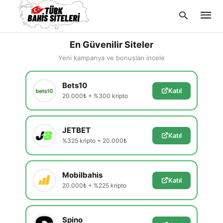
En Güvenilir Siteler
Yeni kampanya ve bonusları incele
Type
Bets10
your
Katıl
searc
20.000₺ + %300 kripto
query
and
hit
enter:
JETBET
Katıl
%325 kripto + 20.000₺
Mobilbahis
Katıl
20.000₺ + %225 kripto
Spino