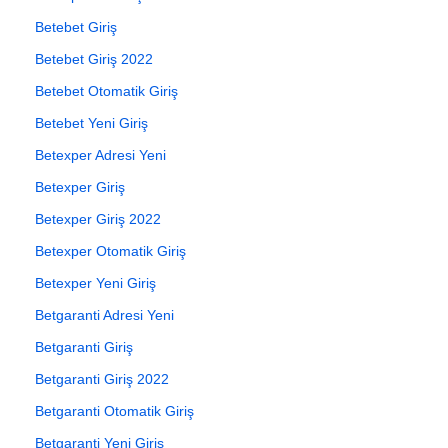
Betebet Giriş
Betebet Giriş 2022
Betebet Otomatik Giriş
Betebet Yeni Giriş
Betexper Adresi Yeni
Betexper Giriş
Betexper Giriş 2022
Betexper Otomatik Giriş
Betexper Yeni Giriş
Betgaranti Adresi Yeni
Betgaranti Giriş
Betgaranti Giriş 2022
Betgaranti Otomatik Giriş
Betgaranti Yeni Giriş