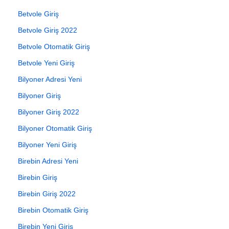
Betvole Giriş
Betvole Giriş 2022
Betvole Otomatik Giriş
Betvole Yeni Giriş
Bilyoner Adresi Yeni
Bilyoner Giriş
Bilyoner Giriş 2022
Bilyoner Otomatik Giriş
Bilyoner Yeni Giriş
Birebin Adresi Yeni
Birebin Giriş
Birebin Giriş 2022
Birebin Otomatik Giriş
Birebin Yeni Giriş