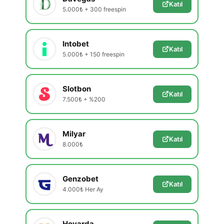
Katıl
5.000₺ + 300 freespin
Intobet
Katıl
5.000₺ + 150 freespin
Slotbon
Katıl
7.500₺ + %200
Milyar
Katıl
8.000₺
Genzobet
Katıl
4.000₺ Her Ay
Hovarda