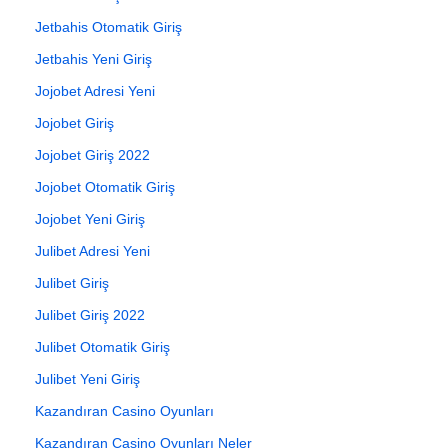
Jetbahis Otomatik Giriş
Jetbahis Yeni Giriş
Jojobet Adresi Yeni
Jojobet Giriş
Jojobet Giriş 2022
Jojobet Otomatik Giriş
Jojobet Yeni Giriş
Julibet Adresi Yeni
Julibet Giriş
Julibet Giriş 2022
Julibet Otomatik Giriş
Julibet Yeni Giriş
Kazandıran Casino Oyunları
Kazandıran Casino Oyunları Neler