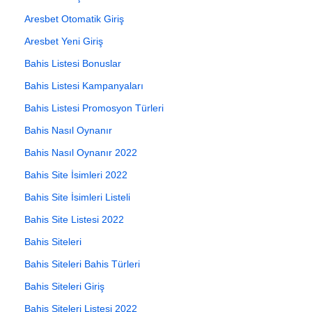
Aresbet Otomatik Giriş
Aresbet Yeni Giriş
Bahis Listesi Bonuslar
Bahis Listesi Kampanyaları
Bahis Listesi Promosyon Türleri
Bahis Nasıl Oynanır
Bahis Nasıl Oynanır 2022
Bahis Site İsimleri 2022
Bahis Site İsimleri Listeli
Bahis Site Listesi 2022
Bahis Siteleri
Bahis Siteleri Bahis Türleri
Bahis Siteleri Giriş
Bahis Siteleri Listesi 2022