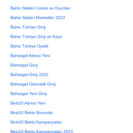
Bahis Siteleri Listesi ve Oyunları
Bahis Siteleri Marketleri 2022
Bahis Türkiye Giriş
Bahis Türkiye Giriş ve Kayıt
Bahis Türkiye Üyelik
Bahsegel Adresi Yeni
Bahsegel Giriş
Bahsegel Giriş 2022
Bahsegel Otomatik Giriş
Bahsegel Yeni Giriş
Best10 Adresi Yeni
Best10 Bahis Bonuslar
Best10 Bahis Kampanyaları
Best10 Bahis Kampanyaları 2022