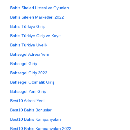
Bahis Siteleri Listesi ve Oyunları
Bahis Siteleri Marketleri 2022
Bahis Türkiye Giriş
Bahis Türkiye Giriş ve Kayıt
Bahis Türkiye Üyelik
Bahsegel Adresi Yeni
Bahsegel Giriş
Bahsegel Giriş 2022
Bahsegel Otomatik Giriş
Bahsegel Yeni Giriş
Best10 Adresi Yeni
Best10 Bahis Bonuslar
Best10 Bahis Kampanyaları
Best10 Bahis Kampanyaları 2022