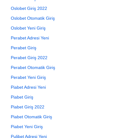
Oslobet Giriş 2022
Oslobet Otomatik Giriş
Oslobet Yeni Giriş
Perabet Adresi Yeni
Perabet Giriş
Perabet Giriş 2022
Perabet Otomatik Giriş
Perabet Yeni Giriş
Piabet Adresi Yeni
Piabet Giriş
Piabet Giriş 2022
Piabet Otomatik Giriş
Piabet Yeni Giriş
Pulibet Adresi Yeni