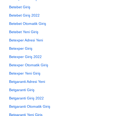
Betebet Giriş
Betebet Giriş 2022
Betebet Otomatik Giriş
Betebet Yeni Giriş
Betexper Adresi Yeni
Betexper Giriş
Betexper Giriş 2022
Betexper Otomatik Giriş
Betexper Yeni Giriş
Betgaranti Adresi Yeni
Betgaranti Giriş
Betgaranti Giriş 2022
Betgaranti Otomatik Giriş
Betgaranti Yeni Giriş