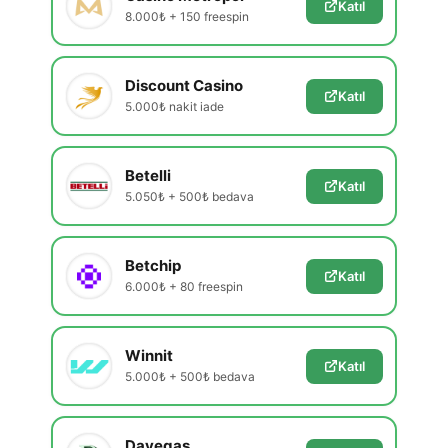
Katıl
8.000₺ + 150 freespin
Discount Casino
Katıl
5.000₺ nakit iade
Betelli
Katıl
5.050₺ + 500₺ bedava
Betchip
Katıl
6.000₺ + 80 freespin
Winnit
Katıl
5.000₺ + 500₺ bedava
Davegas