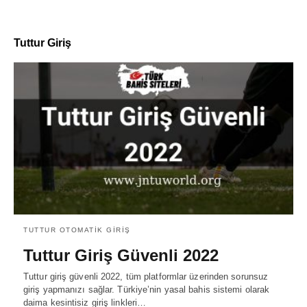
Tuttur Giriş
TUTTUR OTOMATIK GIRIŞ
Tuttur Giriş Güvenli 2022
Tuttur giriş güvenli 2022, tüm platformlar üzerinden sorunsuz
giriş yapmanızı sağlar. Türkiye’nin yasal bahis sistemi olarak
daima kesintisiz giriş linkleri…