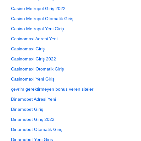
Casino Metropol Giriş 2022
Casino Metropol Otomatik Giriş
Casino Metropol Yeni Giriş
Casinomaxi Adresi Yeni
Casinomaxi Giriş
Casinomaxi Giriş 2022
Casinomaxi Otomatik Giriş
Casinomaxi Yeni Giriş
çevrim gerektirmeyen bonus veren siteler
Dinamobet Adresi Yeni
Dinamobet Giriş
Dinamobet Giriş 2022
Dinamobet Otomatik Giriş
Dinamobet Yeni Giriş