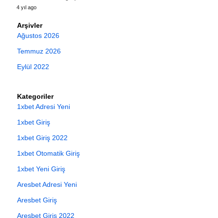
4 yıl ago
Arşivler
Ağustos 2026
Temmuz 2026
Eylül 2022
Kategoriler
1xbet Adresi Yeni
1xbet Giriş
1xbet Giriş 2022
1xbet Otomatik Giriş
1xbet Yeni Giriş
Aresbet Adresi Yeni
Aresbet Giriş
Aresbet Giriş 2022