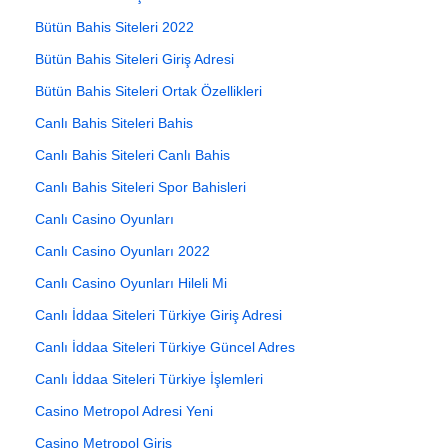
Bütün Bahis Siteleri 2022
Bütün Bahis Siteleri Giriş Adresi
Bütün Bahis Siteleri Ortak Özellikleri
Canlı Bahis Siteleri Bahis
Canlı Bahis Siteleri Canlı Bahis
Canlı Bahis Siteleri Spor Bahisleri
Canlı Casino Oyunları
Canlı Casino Oyunları 2022
Canlı Casino Oyunları Hileli Mi
Canlı İddaa Siteleri Türkiye Giriş Adresi
Canlı İddaa Siteleri Türkiye Güncel Adres
Canlı İddaa Siteleri Türkiye İşlemleri
Casino Metropol Adresi Yeni
Casino Metropol Giriş