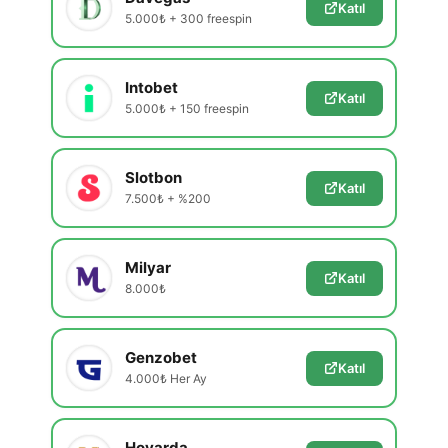
Katıl
5.000₺ + 300 freespin
Intobet
Katıl
5.000₺ + 150 freespin
Slotbon
Katıl
7.500₺ + %200
Milyar
Katıl
8.000₺
Genzobet
Katıl
4.000₺ Her Ay
Hovarda