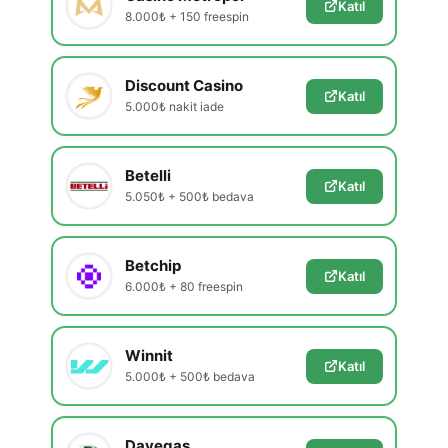
Katıl
8.000₺ + 150 freespin
Discount Casino
Katıl
5.000₺ nakit iade
Betelli
Katıl
5.050₺ + 500₺ bedava
Betchip
Katıl
6.000₺ + 80 freespin
Winnit
Katıl
5.000₺ + 500₺ bedava
Davegas