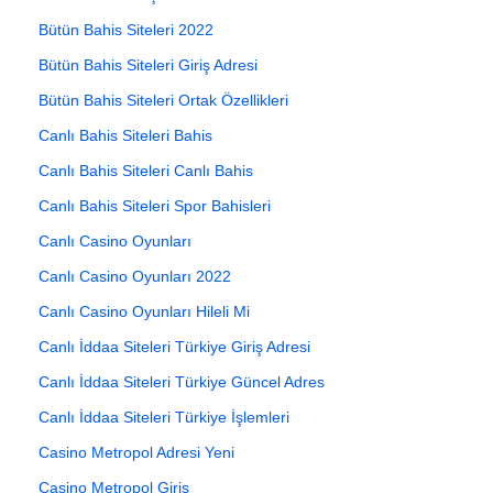
Bütün Bahis Siteleri 2022
Bütün Bahis Siteleri Giriş Adresi
Bütün Bahis Siteleri Ortak Özellikleri
Canlı Bahis Siteleri Bahis
Canlı Bahis Siteleri Canlı Bahis
Canlı Bahis Siteleri Spor Bahisleri
Canlı Casino Oyunları
Canlı Casino Oyunları 2022
Canlı Casino Oyunları Hileli Mi
Canlı İddaa Siteleri Türkiye Giriş Adresi
Canlı İddaa Siteleri Türkiye Güncel Adres
Canlı İddaa Siteleri Türkiye İşlemleri
Casino Metropol Adresi Yeni
Casino Metropol Giriş