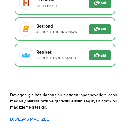
Katıl
%300 Bonus
Betroad
Katıl
4.000₺ + 1.000₺ bedava
Rexbet
Katıl
3.000₺ + 1.500₺ bedava
Davegas için hazırlanmış bu platform, spor severlere canlı
maç yayınlarına hızlı ve güvenilir erişim sağlayan pratik bir
maç izleme sitesidir.
DAVEGAS MAÇ İZLE