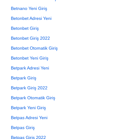
Betnano Yeni Giriş
Betonbet Adresi Yeni
Betonbet Giriş
Betonbet Giriş 2022
Betonbet Otomatik Giriş
Betonbet Yeni Giriş
Betpark Adresi Yeni
Betpark Giriş
Betpark Giriş 2022
Betpark Otomatik Giriş
Betpark Yeni Giriş
Betpas Adresi Yeni
Betpas Giriş
Betpas Giriş 2022