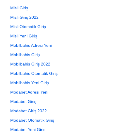
Misli Giriş
Misli Giriş 2022
Misli Otomatik Giriş
Misli Yeni Giriş
Mobilbahis Adresi Yeni
Mobilbahis Giriş
Mobilbahis Giriş 2022
Mobilbahis Otomatik Giriş
Mobilbahis Yeni Giriş
Modabet Adresi Yeni
Modabet Giriş
Modabet Giriş 2022
Modabet Otomatik Giriş
Modabet Yeni Giriş