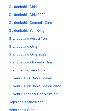
Goldenbahis Giriş
Goldenbahis Giriş 2022
Goldenbahis Otomatik Giriş
Goldenbahis Yeni Giriş
Grandbetting Adresi Yeni
Grandbetting Giriş
Grandbetting Giriş 2022
Grandbetting Otomatik Giriş
Grandbetting Yeni Giriş
Güvenilir Türk Bahis Siteleri
Güvenilir Türk Bahis Siteleri 2022
Güvenilir Yabancı Bahis Siteleri
Hepsibahis Adresi Yeni
Hepsibahis Giriş