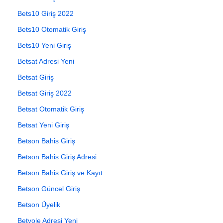
Bets10 Giriş 2022
Bets10 Otomatik Giriş
Bets10 Yeni Giriş
Betsat Adresi Yeni
Betsat Giriş
Betsat Giriş 2022
Betsat Otomatik Giriş
Betsat Yeni Giriş
Betson Bahis Giriş
Betson Bahis Giriş Adresi
Betson Bahis Giriş ve Kayıt
Betson Güncel Giriş
Betson Üyelik
Betvole Adresi Yeni