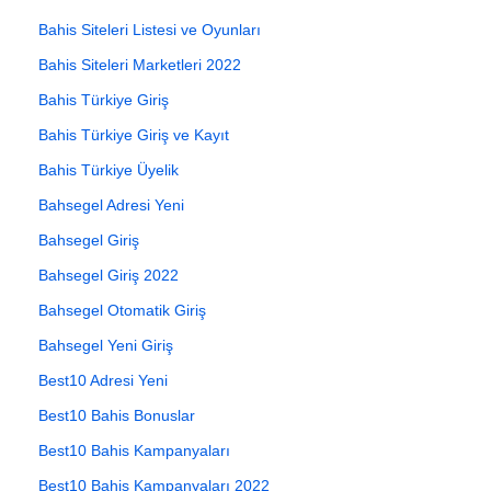
Bahis Siteleri Listesi ve Oyunları
Bahis Siteleri Marketleri 2022
Bahis Türkiye Giriş
Bahis Türkiye Giriş ve Kayıt
Bahis Türkiye Üyelik
Bahsegel Adresi Yeni
Bahsegel Giriş
Bahsegel Giriş 2022
Bahsegel Otomatik Giriş
Bahsegel Yeni Giriş
Best10 Adresi Yeni
Best10 Bahis Bonuslar
Best10 Bahis Kampanyaları
Best10 Bahis Kampanyaları 2022