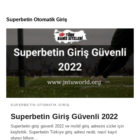
Superbetin Otomatik Giriş
SUPERBETIN OTOMATIK GIRIŞ
Superbetin Giriş Güvenli 2022
Superbetin giriş güvenli 2022 ve mobil giriş adresini sizler için
keşfettik. Superbetin Türkiye giriş adresi nedir, nasıl kayıt
olunur biliyor…