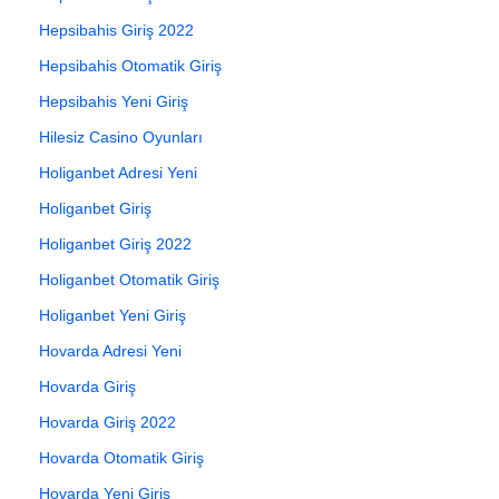
Hepsibahis Giriş 2022
Hepsibahis Otomatik Giriş
Hepsibahis Yeni Giriş
Hilesiz Casino Oyunları
Holiganbet Adresi Yeni
Holiganbet Giriş
Holiganbet Giriş 2022
Holiganbet Otomatik Giriş
Holiganbet Yeni Giriş
Hovarda Adresi Yeni
Hovarda Giriş
Hovarda Giriş 2022
Hovarda Otomatik Giriş
Hovarda Yeni Giriş