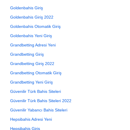
Goldenbahis Giriş
Goldenbahis Giriş 2022
Goldenbahis Otomatik Giriş
Goldenbahis Yeni Giriş
Grandbetting Adresi Yeni
Grandbetting Giriş
Grandbetting Giriş 2022
Grandbetting Otomatik Giriş
Grandbetting Yeni Giriş
Güvenilir Türk Bahis Siteleri
Güvenilir Türk Bahis Siteleri 2022
Güvenilir Yabancı Bahis Siteleri
Hepsibahis Adresi Yeni
Hepsibahis Giriş