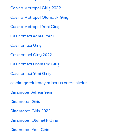
Casino Metropol Giriş 2022
Casino Metropol Otomatik Giriş
Casino Metropol Yeni Giriş
Casinomaxi Adresi Yeni
Casinomaxi Giriş
Casinomaxi Giriş 2022
Casinomaxi Otomatik Giriş
Casinomaxi Yeni Giriş
çevrim gerektirmeyen bonus veren siteler
Dinamobet Adresi Yeni
Dinamobet Giriş
Dinamobet Giriş 2022
Dinamobet Otomatik Giriş
Dinamobet Yeni Giriş