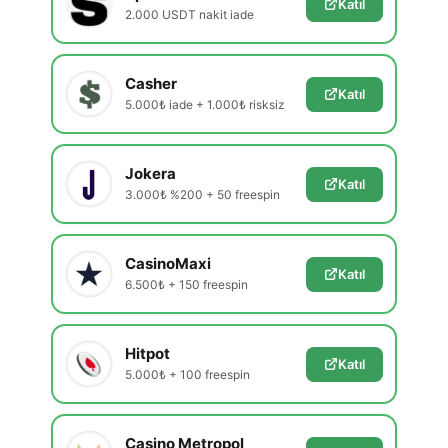
Katıl
2.000 USDT nakit iade
Casher
Katıl
5.000₺ iade + 1.000₺ risksiz
Jokera
Katıl
3.000₺ %200 + 50 freespin
CasinoMaxi
Katıl
6.500₺ + 150 freespin
Hitpot
Katıl
5.000₺ + 100 freespin
Casino Metropol