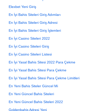
Elexbet Yeni Giriş
En İyi Bahis Siteleri Giriş Adımları
En İyi Bahis Siteleri Giriş Adresi
En İyi Bahis Siteleri Giriş İşlemleri
En İyi Casino Siteleri 2022
En İyi Casino Siteleri Giriş
En İyi Casino Siteleri Listesi
En İyi Yasal Bahis Sitesi 2022 Para Çekme
En İyi Yasal Bahis Sitesi Para Çekme
En İyi Yasal Bahis Sitesi Para Çekme Limitleri
En Yeni Bahis Siteler Güncel Mi
En Yeni Güncel Bahis Siteleri
En Yeni Güncel Bahis Siteleri 2022
Goldenbahis Adresi Yeni