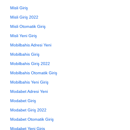
Misli Giriş
Misli Giriş 2022
Misli Otomatik Giriş
Misli Yeni Giriş
Mobilbahis Adresi Yeni
Mobilbahis Giriş
Mobilbahis Giriş 2022
Mobilbahis Otomatik Giriş
Mobilbahis Yeni Giriş
Modabet Adresi Yeni
Modabet Giriş
Modabet Giriş 2022
Modabet Otomatik Giriş
Modabet Yeni Giriş