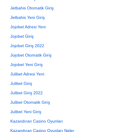
Jetbahis Otomatik Giriş
Jetbahis Yeni Giriş
Jojobet Adresi Yeni
Jojobet Giriş
Jojobet Giriş 2022
Jojobet Otomatik Giriş
Jojobet Yeni Giriş
Julibet Adresi Yeni
Julibet Giriş
Julibet Giriş 2022
Julibet Otomatik Giriş
Julibet Yeni Giriş
Kazandıran Casino Oyunları
Kazandıran Casino Oyunları Neler