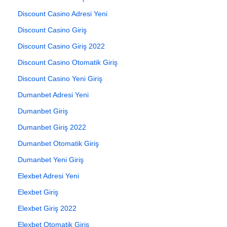
Discount Casino Adresi Yeni
Discount Casino Giriş
Discount Casino Giriş 2022
Discount Casino Otomatik Giriş
Discount Casino Yeni Giriş
Dumanbet Adresi Yeni
Dumanbet Giriş
Dumanbet Giriş 2022
Dumanbet Otomatik Giriş
Dumanbet Yeni Giriş
Elexbet Adresi Yeni
Elexbet Giriş
Elexbet Giriş 2022
Elexbet Otomatik Giriş