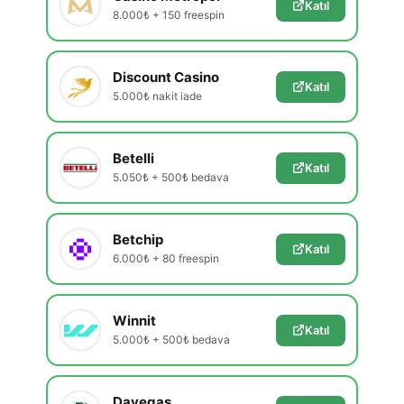
Katıl
8.000₺ + 150 freespin
Discount Casino
Katıl
5.000₺ nakit iade
Betelli
Katıl
5.050₺ + 500₺ bedava
Betchip
Katıl
6.000₺ + 80 freespin
Winnit
Katıl
5.000₺ + 500₺ bedava
Davegas