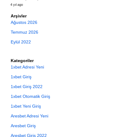
4 yıl ago
Arşivler
Ağustos 2026
Temmuz 2026
Eylül 2022
Kategoriler
1xbet Adresi Yeni
1xbet Giriş
1xbet Giriş 2022
1xbet Otomatik Giriş
1xbet Yeni Giriş
Aresbet Adresi Yeni
Aresbet Giriş
Aresbet Giriş 2022