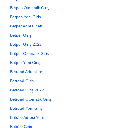
Betpas Otomatik Giriş
Betpas Yeni Giriş
Betper Adresi Yeni
Betper Giriş
Betper Giriş 2022
Betper Otomatik Giriş
Betper Yeni Giriş
Betroad Adresi Yeni
Betroad Giriş
Betroad Giriş 2022
Betroad Otomatik Giriş
Betroad Yeni Giriş
Bets10 Adresi Yeni
Bets10 Giriş