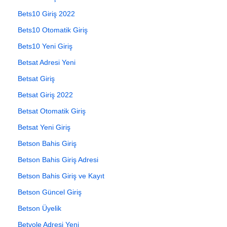
Bets10 Giriş 2022
Bets10 Otomatik Giriş
Bets10 Yeni Giriş
Betsat Adresi Yeni
Betsat Giriş
Betsat Giriş 2022
Betsat Otomatik Giriş
Betsat Yeni Giriş
Betson Bahis Giriş
Betson Bahis Giriş Adresi
Betson Bahis Giriş ve Kayıt
Betson Güncel Giriş
Betson Üyelik
Betvole Adresi Yeni