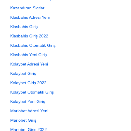
Kazandıran Slotlar
Klasbahis Adresi Yeni
Klasbahis Giriş
Klasbahis Giriş 2022
Klasbahis Otomatik Giriş
Klasbahis Yeni Giriş
Kolaybet Adresi Yeni
Kolaybet Giriş
Kolaybet Giriş 2022
Kolaybet Otomatik Giriş
Kolaybet Yeni Giriş
Mariobet Adresi Yeni
Mariobet Giriş
Mariobet Giriş 2022