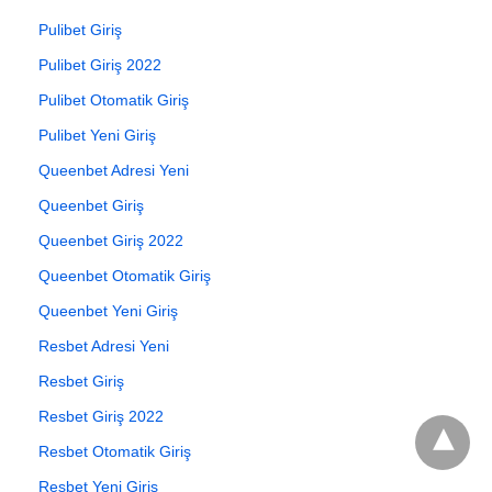
Pulibet Giriş
Pulibet Giriş 2022
Pulibet Otomatik Giriş
Pulibet Yeni Giriş
Queenbet Adresi Yeni
Queenbet Giriş
Queenbet Giriş 2022
Queenbet Otomatik Giriş
Queenbet Yeni Giriş
Resbet Adresi Yeni
Resbet Giriş
Resbet Giriş 2022
Resbet Otomatik Giriş
Resbet Yeni Giriş