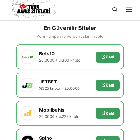
En Güvenilir Siteler
Yeni kampanya ve bonusları incele
Type
Bets10
your
Katıl
searc
20.000₺ + %300 kripto
query
and
hit
enter:
JETBET
Katıl
%325 kripto + 20.000₺
Mobilbahis
Katıl
20.000₺ + %225 kripto
Spino