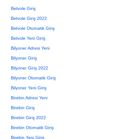
Betvole Giriş
Betvole Giriş 2022
Betvole Otomatik Giriş
Betvole Yeni Giriş
Bilyoner Adresi Yeni
Bilyoner Giriş
Bilyoner Giriş 2022
Bilyoner Otomatik Giriş
Bilyoner Yeni Giriş
Birebin Adresi Yeni
Birebin Giriş
Birebin Giriş 2022
Birebin Otomatik Giriş
Birebin Yeni Giriş