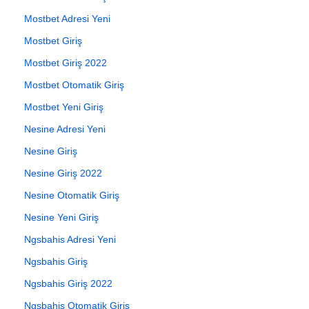
Mostbet Adresi Yeni
Mostbet Giriş
Mostbet Giriş 2022
Mostbet Otomatik Giriş
Mostbet Yeni Giriş
Nesine Adresi Yeni
Nesine Giriş
Nesine Giriş 2022
Nesine Otomatik Giriş
Nesine Yeni Giriş
Ngsbahis Adresi Yeni
Ngsbahis Giriş
Ngsbahis Giriş 2022
Ngsbahis Otomatik Giriş