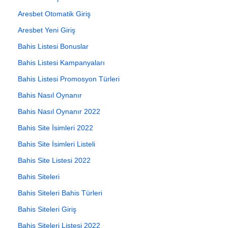
Aresbet Otomatik Giriş
Aresbet Yeni Giriş
Bahis Listesi Bonuslar
Bahis Listesi Kampanyaları
Bahis Listesi Promosyon Türleri
Bahis Nasıl Oynanır
Bahis Nasıl Oynanır 2022
Bahis Site İsimleri 2022
Bahis Site İsimleri Listeli
Bahis Site Listesi 2022
Bahis Siteleri
Bahis Siteleri Bahis Türleri
Bahis Siteleri Giriş
Bahis Siteleri Listesi 2022