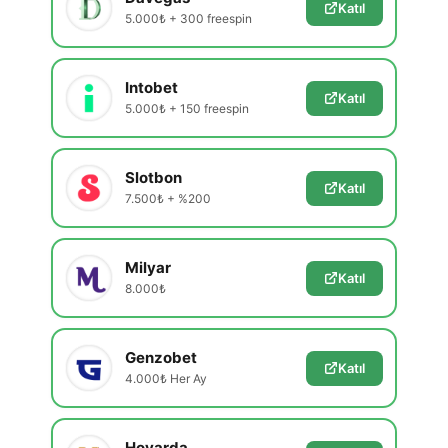
Katıl
5.000₺ + 300 freespin
Intobet
Katıl
5.000₺ + 150 freespin
Slotbon
Katıl
7.500₺ + %200
Milyar
Katıl
8.000₺
Genzobet
Katıl
4.000₺ Her Ay
Hovarda