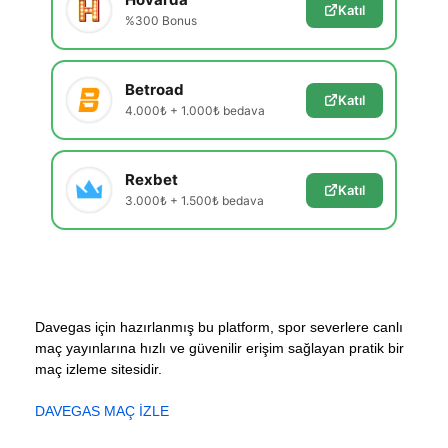
Katıl
%300 Bonus
Betroad
Katıl
4.000₺ + 1.000₺ bedava
Rexbet
Katıl
3.000₺ + 1.500₺ bedava
Davegas için hazırlanmış bu platform, spor severlere canlı
maç yayınlarına hızlı ve güvenilir erişim sağlayan pratik bir
maç izleme sitesidir.
DAVEGAS MAÇ İZLE