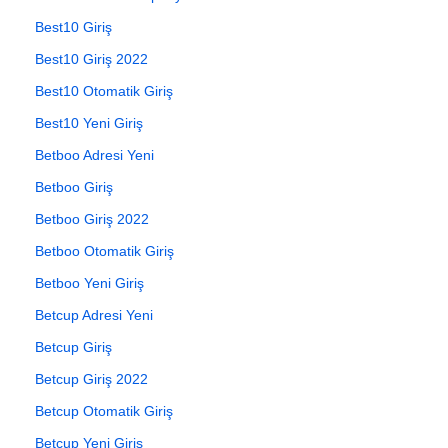
Best10 Giriş
Best10 Giriş 2022
Best10 Otomatik Giriş
Best10 Yeni Giriş
Betboo Adresi Yeni
Betboo Giriş
Betboo Giriş 2022
Betboo Otomatik Giriş
Betboo Yeni Giriş
Betcup Adresi Yeni
Betcup Giriş
Betcup Giriş 2022
Betcup Otomatik Giriş
Betcup Yeni Giriş