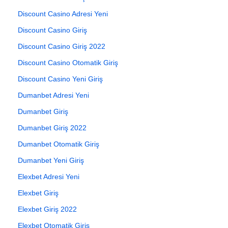
Discount Casino Adresi Yeni
Discount Casino Giriş
Discount Casino Giriş 2022
Discount Casino Otomatik Giriş
Discount Casino Yeni Giriş
Dumanbet Adresi Yeni
Dumanbet Giriş
Dumanbet Giriş 2022
Dumanbet Otomatik Giriş
Dumanbet Yeni Giriş
Elexbet Adresi Yeni
Elexbet Giriş
Elexbet Giriş 2022
Elexbet Otomatik Giriş