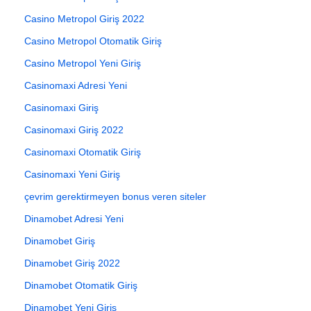
Casino Metropol Giriş 2022
Casino Metropol Otomatik Giriş
Casino Metropol Yeni Giriş
Casinomaxi Adresi Yeni
Casinomaxi Giriş
Casinomaxi Giriş 2022
Casinomaxi Otomatik Giriş
Casinomaxi Yeni Giriş
çevrim gerektirmeyen bonus veren siteler
Dinamobet Adresi Yeni
Dinamobet Giriş
Dinamobet Giriş 2022
Dinamobet Otomatik Giriş
Dinamobet Yeni Giriş