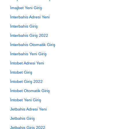
İmajbet Yeni Giriş
İnterbahis Adresi Yeni
İnterbahis Giriş
İnterbahis Giriş 2022
İnterbahis Otomatik Giriş
İnterbahis Yeni Giriş
İntobet Adresi Yeni
İntobet Giriş
İntobet Giriş 2022
İntobet Otomatik Giriş
İntobet Yeni Giriş
Jetbahis Adresi Yeni
Jetbahis Giriş
Jetbahis Giriş 2022