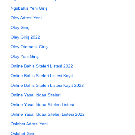
Ngsbahis Yeni Giriş
Oley Adresi Yeni
Oley Giriş
Oley Giriş 2022
Oley Otomatik Giriş
Oley Yeni Giriş
Online Bahis Siteleri Listesi 2022
Online Bahis Siteleri Listesi Kayıt
Online Bahis Siteleri Listesi Kayıt 2022
Online Yasal İddaa Siteleri
Online Yasal İddaa Siteleri Listesi
Online Yasal İddaa Siteleri Listesi 2022
Oslobet Adresi Yeni
Oslobet Giriş