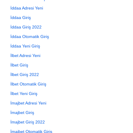
İddaa Adresi Yeni
İddaa Giriş
İddaa Giriş 2022
İddaa Otomatik Giriş
İddaa Yeni Giriş
İlbet Adresi Yeni
İlbet Giriş
İlbet Giriş 2022
İlbet Otomatik Giriş
İlbet Yeni Giriş
İmajbet Adresi Yeni
İmajbet Giriş
İmajbet Giriş 2022
İmajbet Otomatik Giriş