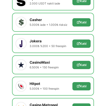
Katıl
2.000 USDT nakit iade
Casher
Katıl
5.000₺ iade + 1.000₺ risksiz
Jokera
Katıl
3.000₺ %200 + 50 freespin
CasinoMaxi
Katıl
6.500₺ + 150 freespin
Hitpot
Katıl
5.000₺ + 100 freespin
Casino Metropol