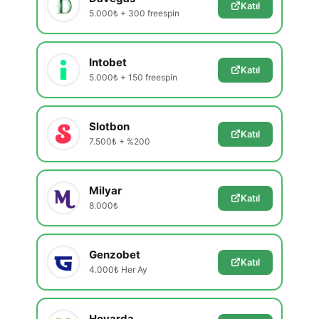
Katıl
5.000₺ + 300 freespin
Intobet
Katıl
5.000₺ + 150 freespin
Slotbon
Katıl
7.500₺ + %200
Milyar
Katıl
8.000₺
Genzobet
Katıl
4.000₺ Her Ay
Hovarda