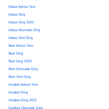
İddaa Adresi Yeni
İddaa Giriş
İddaa Giriş 2022
İddaa Otomatik Giriş
İddaa Yeni Giriş
İlbet Adresi Yeni
İlbet Giriş
İlbet Giriş 2022
İlbet Otomatik Giriş
İlbet Yeni Giriş
İmajbet Adresi Yeni
İmajbet Giriş
İmajbet Giriş 2022
İmajbet Otomatik Giriş