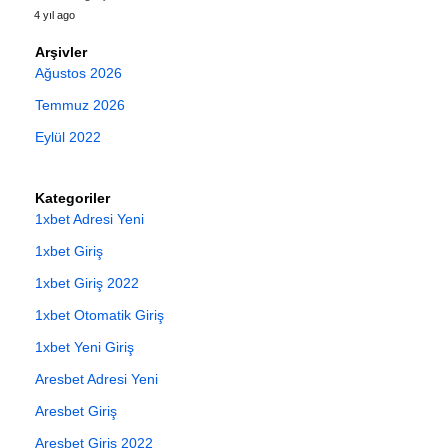
4 yıl ago
Arşivler
Ağustos 2026
Temmuz 2026
Eylül 2022
Kategoriler
1xbet Adresi Yeni
1xbet Giriş
1xbet Giriş 2022
1xbet Otomatik Giriş
1xbet Yeni Giriş
Aresbet Adresi Yeni
Aresbet Giriş
Aresbet Giriş 2022