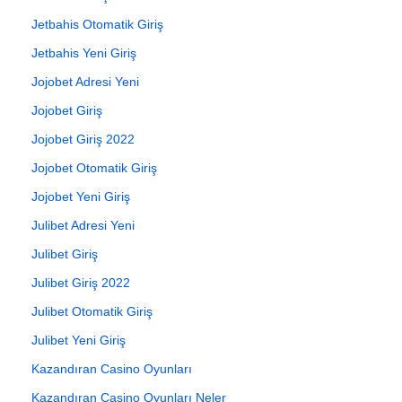
Jetbahis Otomatik Giriş
Jetbahis Yeni Giriş
Jojobet Adresi Yeni
Jojobet Giriş
Jojobet Giriş 2022
Jojobet Otomatik Giriş
Jojobet Yeni Giriş
Julibet Adresi Yeni
Julibet Giriş
Julibet Giriş 2022
Julibet Otomatik Giriş
Julibet Yeni Giriş
Kazandıran Casino Oyunları
Kazandıran Casino Oyunları Neler