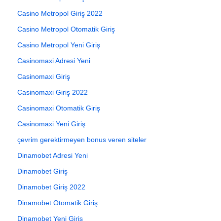
Casino Metropol Giriş 2022
Casino Metropol Otomatik Giriş
Casino Metropol Yeni Giriş
Casinomaxi Adresi Yeni
Casinomaxi Giriş
Casinomaxi Giriş 2022
Casinomaxi Otomatik Giriş
Casinomaxi Yeni Giriş
çevrim gerektirmeyen bonus veren siteler
Dinamobet Adresi Yeni
Dinamobet Giriş
Dinamobet Giriş 2022
Dinamobet Otomatik Giriş
Dinamobet Yeni Giriş