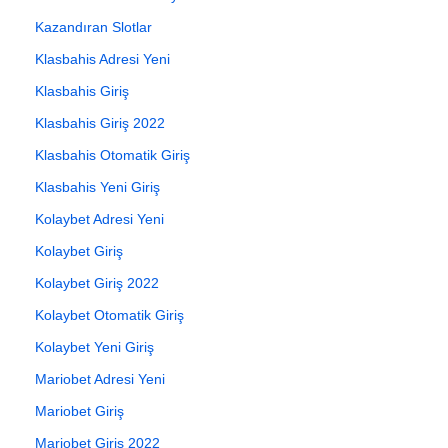
Kazandıran Slotlar
Klasbahis Adresi Yeni
Klasbahis Giriş
Klasbahis Giriş 2022
Klasbahis Otomatik Giriş
Klasbahis Yeni Giriş
Kolaybet Adresi Yeni
Kolaybet Giriş
Kolaybet Giriş 2022
Kolaybet Otomatik Giriş
Kolaybet Yeni Giriş
Mariobet Adresi Yeni
Mariobet Giriş
Mariobet Giriş 2022