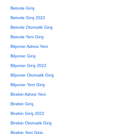
Betvole Giriş
Betvole Giriş 2022
Betvole Otomatik Giriş
Betvole Yeni Giriş
Bilyoner Adresi Yeni
Bilyoner Giriş
Bilyoner Giriş 2022
Bilyoner Otomatik Giriş
Bilyoner Yeni Giriş
Birebin Adresi Yeni
Birebin Giriş
Birebin Giriş 2022
Birebin Otomatik Giriş
Birebin Yeni Giriş