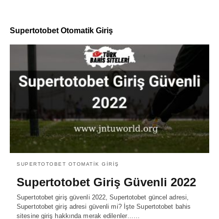
Supertotobet Otomatik Giriş
SUPERTOTOBET OTOMATIK GIRIŞ
Supertotobet Giriş Güvenli 2022
Supertotobet giriş güvenli 2022, Supertotobet güncel adresi,
Supertotobet giriş adresi güvenli mi? İşte Supertotobet bahis
sitesine giriş hakkında merak edilenler……