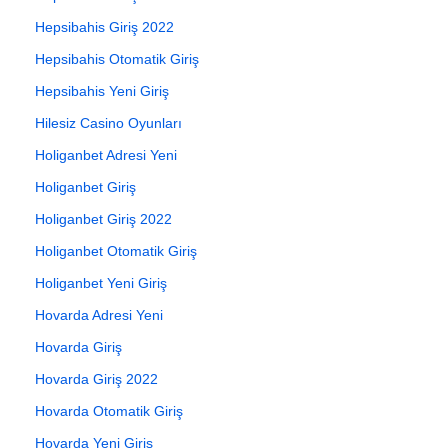
Hepsibahis Giriş 2022
Hepsibahis Otomatik Giriş
Hepsibahis Yeni Giriş
Hilesiz Casino Oyunları
Holiganbet Adresi Yeni
Holiganbet Giriş
Holiganbet Giriş 2022
Holiganbet Otomatik Giriş
Holiganbet Yeni Giriş
Hovarda Adresi Yeni
Hovarda Giriş
Hovarda Giriş 2022
Hovarda Otomatik Giriş
Hovarda Yeni Giriş