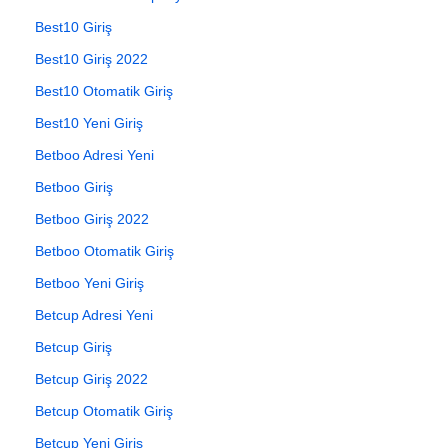
Best10 Giriş
Best10 Giriş 2022
Best10 Otomatik Giriş
Best10 Yeni Giriş
Betboo Adresi Yeni
Betboo Giriş
Betboo Giriş 2022
Betboo Otomatik Giriş
Betboo Yeni Giriş
Betcup Adresi Yeni
Betcup Giriş
Betcup Giriş 2022
Betcup Otomatik Giriş
Betcup Yeni Giriş