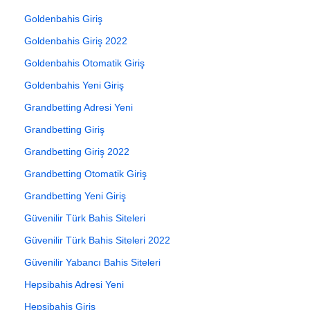
Goldenbahis Giriş
Goldenbahis Giriş 2022
Goldenbahis Otomatik Giriş
Goldenbahis Yeni Giriş
Grandbetting Adresi Yeni
Grandbetting Giriş
Grandbetting Giriş 2022
Grandbetting Otomatik Giriş
Grandbetting Yeni Giriş
Güvenilir Türk Bahis Siteleri
Güvenilir Türk Bahis Siteleri 2022
Güvenilir Yabancı Bahis Siteleri
Hepsibahis Adresi Yeni
Hepsibahis Giriş