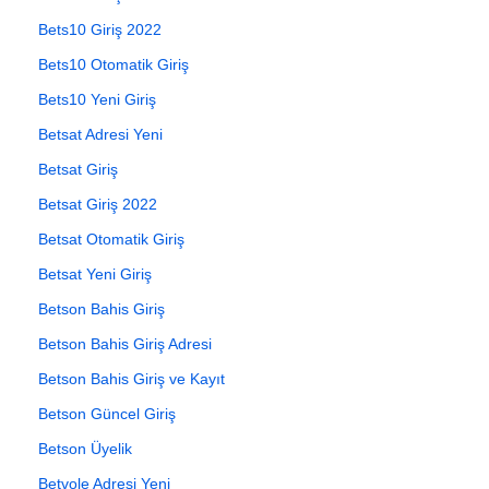
Bets10 Giriş 2022
Bets10 Otomatik Giriş
Bets10 Yeni Giriş
Betsat Adresi Yeni
Betsat Giriş
Betsat Giriş 2022
Betsat Otomatik Giriş
Betsat Yeni Giriş
Betson Bahis Giriş
Betson Bahis Giriş Adresi
Betson Bahis Giriş ve Kayıt
Betson Güncel Giriş
Betson Üyelik
Betvole Adresi Yeni