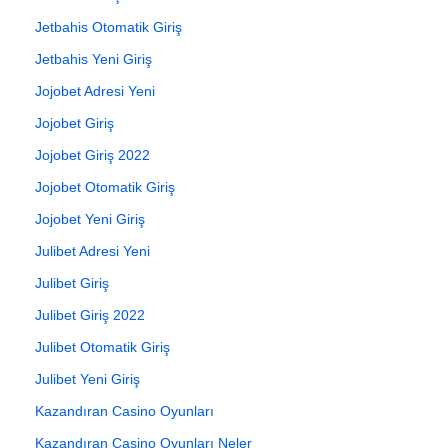
Jetbahis Otomatik Giriş
Jetbahis Yeni Giriş
Jojobet Adresi Yeni
Jojobet Giriş
Jojobet Giriş 2022
Jojobet Otomatik Giriş
Jojobet Yeni Giriş
Julibet Adresi Yeni
Julibet Giriş
Julibet Giriş 2022
Julibet Otomatik Giriş
Julibet Yeni Giriş
Kazandıran Casino Oyunları
Kazandıran Casino Oyunları Neler