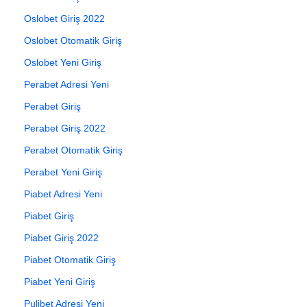
Oslobet Giriş 2022
Oslobet Otomatik Giriş
Oslobet Yeni Giriş
Perabet Adresi Yeni
Perabet Giriş
Perabet Giriş 2022
Perabet Otomatik Giriş
Perabet Yeni Giriş
Piabet Adresi Yeni
Piabet Giriş
Piabet Giriş 2022
Piabet Otomatik Giriş
Piabet Yeni Giriş
Pulibet Adresi Yeni