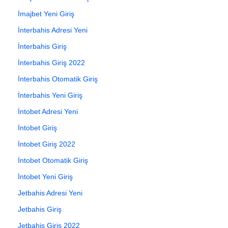
İmajbet Yeni Giriş
İnterbahis Adresi Yeni
İnterbahis Giriş
İnterbahis Giriş 2022
İnterbahis Otomatik Giriş
İnterbahis Yeni Giriş
İntobet Adresi Yeni
İntobet Giriş
İntobet Giriş 2022
İntobet Otomatik Giriş
İntobet Yeni Giriş
Jetbahis Adresi Yeni
Jetbahis Giriş
Jetbahis Giriş 2022