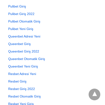
Pulibet Giriş
Pulibet Giriş 2022
Pulibet Otomatik Giriş
Pulibet Yeni Giriş
Queenbet Adresi Yeni
Queenbet Giriş
Queenbet Giriş 2022
Queenbet Otomatik Giriş
Queenbet Yeni Giriş
Resbet Adresi Yeni
Resbet Giriş
Resbet Giriş 2022
Resbet Otomatik Giriş
Resbet Yeni Giriş