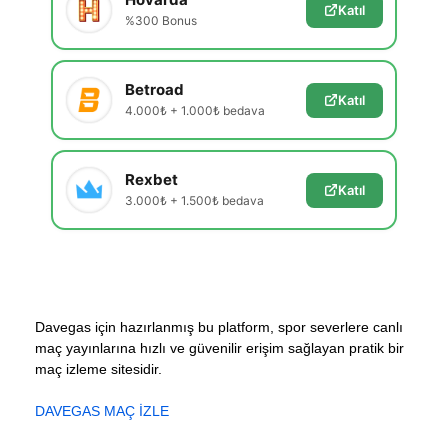
Katıl
%300 Bonus
Betroad
Katıl
4.000₺ + 1.000₺ bedava
Rexbet
Katıl
3.000₺ + 1.500₺ bedava
Davegas için hazırlanmış bu platform, spor severlere canlı
maç yayınlarına hızlı ve güvenilir erişim sağlayan pratik bir
maç izleme sitesidir.
DAVEGAS MAÇ İZLE