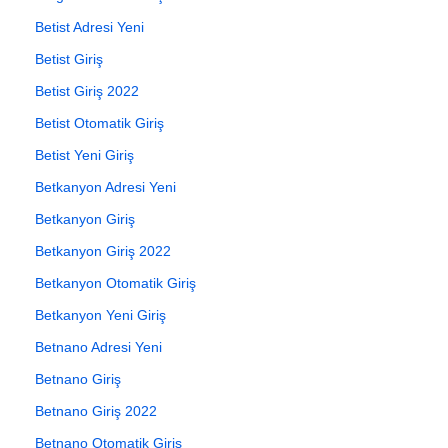
Betist Adresi Yeni
Betist Giriş
Betist Giriş 2022
Betist Otomatik Giriş
Betist Yeni Giriş
Betkanyon Adresi Yeni
Betkanyon Giriş
Betkanyon Giriş 2022
Betkanyon Otomatik Giriş
Betkanyon Yeni Giriş
Betnano Adresi Yeni
Betnano Giriş
Betnano Giriş 2022
Betnano Otomatik Giriş