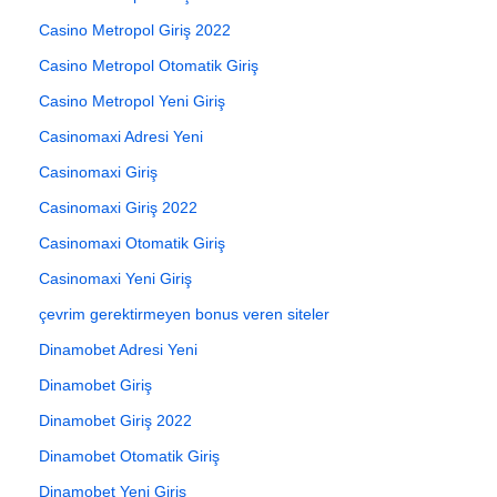
Casino Metropol Giriş 2022
Casino Metropol Otomatik Giriş
Casino Metropol Yeni Giriş
Casinomaxi Adresi Yeni
Casinomaxi Giriş
Casinomaxi Giriş 2022
Casinomaxi Otomatik Giriş
Casinomaxi Yeni Giriş
çevrim gerektirmeyen bonus veren siteler
Dinamobet Adresi Yeni
Dinamobet Giriş
Dinamobet Giriş 2022
Dinamobet Otomatik Giriş
Dinamobet Yeni Giriş