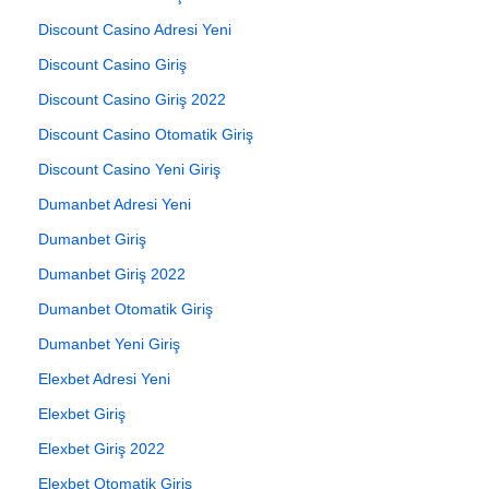
Discount Casino Adresi Yeni
Discount Casino Giriş
Discount Casino Giriş 2022
Discount Casino Otomatik Giriş
Discount Casino Yeni Giriş
Dumanbet Adresi Yeni
Dumanbet Giriş
Dumanbet Giriş 2022
Dumanbet Otomatik Giriş
Dumanbet Yeni Giriş
Elexbet Adresi Yeni
Elexbet Giriş
Elexbet Giriş 2022
Elexbet Otomatik Giriş