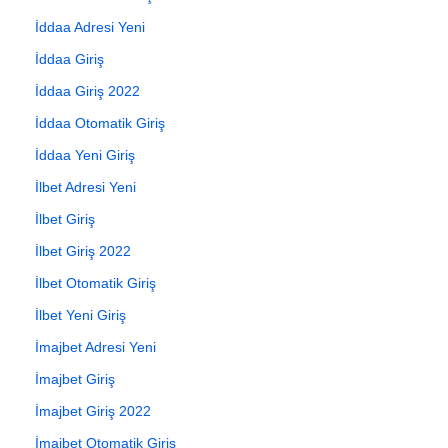
İddaa Adresi Yeni
İddaa Giriş
İddaa Giriş 2022
İddaa Otomatik Giriş
İddaa Yeni Giriş
İlbet Adresi Yeni
İlbet Giriş
İlbet Giriş 2022
İlbet Otomatik Giriş
İlbet Yeni Giriş
İmajbet Adresi Yeni
İmajbet Giriş
İmajbet Giriş 2022
İmajbet Otomatik Giriş