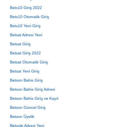
Bets10 Giriş 2022
Bets10 Otomatik Giriş
Bets10 Yeni Giriş
Betsat Adresi Yeni
Betsat Giriş
Betsat Giriş 2022
Betsat Otomatik Giriş
Betsat Yeni Giriş
Betson Bahis Giriş
Betson Bahis Giriş Adresi
Betson Bahis Giriş ve Kayıt
Betson Güncel Giriş
Betson Üyelik
Betvole Adresi Yeni