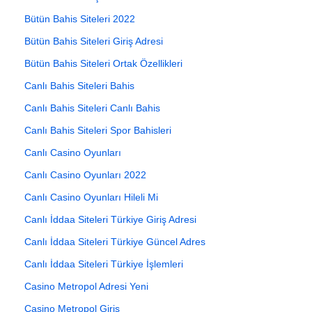
Bütün Bahis Siteleri 2022
Bütün Bahis Siteleri Giriş Adresi
Bütün Bahis Siteleri Ortak Özellikleri
Canlı Bahis Siteleri Bahis
Canlı Bahis Siteleri Canlı Bahis
Canlı Bahis Siteleri Spor Bahisleri
Canlı Casino Oyunları
Canlı Casino Oyunları 2022
Canlı Casino Oyunları Hileli Mi
Canlı İddaa Siteleri Türkiye Giriş Adresi
Canlı İddaa Siteleri Türkiye Güncel Adres
Canlı İddaa Siteleri Türkiye İşlemleri
Casino Metropol Adresi Yeni
Casino Metropol Giriş