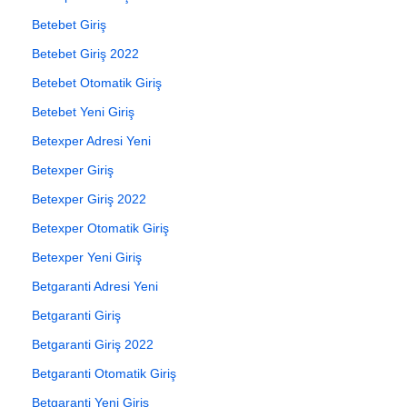
Betebet Giriş
Betebet Giriş 2022
Betebet Otomatik Giriş
Betebet Yeni Giriş
Betexper Adresi Yeni
Betexper Giriş
Betexper Giriş 2022
Betexper Otomatik Giriş
Betexper Yeni Giriş
Betgaranti Adresi Yeni
Betgaranti Giriş
Betgaranti Giriş 2022
Betgaranti Otomatik Giriş
Betgaranti Yeni Giriş