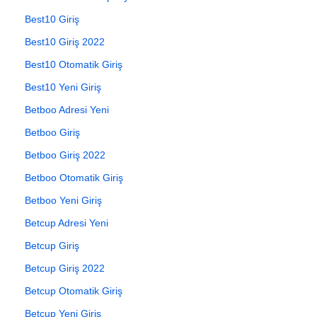
Best10 Giriş
Best10 Giriş 2022
Best10 Otomatik Giriş
Best10 Yeni Giriş
Betboo Adresi Yeni
Betboo Giriş
Betboo Giriş 2022
Betboo Otomatik Giriş
Betboo Yeni Giriş
Betcup Adresi Yeni
Betcup Giriş
Betcup Giriş 2022
Betcup Otomatik Giriş
Betcup Yeni Giriş