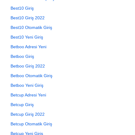
Best10 Giriş
Best10 Giriş 2022
Best10 Otomatik Giriş
Best10 Yeni Giriş
Betboo Adresi Yeni
Betboo Giriş
Betboo Giriş 2022
Betboo Otomatik Giriş
Betboo Yeni Giriş
Betcup Adresi Yeni
Betcup Giriş
Betcup Giriş 2022
Betcup Otomatik Giriş
Betcup Yeni Giriş