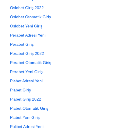
Oslobet Giriş 2022
Oslobet Otomatik Giriş
Oslobet Yeni Giriş
Perabet Adresi Yeni
Perabet Giriş
Perabet Giriş 2022
Perabet Otomatik Giriş
Perabet Yeni Giriş
Piabet Adresi Yeni
Piabet Giriş
Piabet Giriş 2022
Piabet Otomatik Giriş
Piabet Yeni Giriş
Pulibet Adresi Yeni