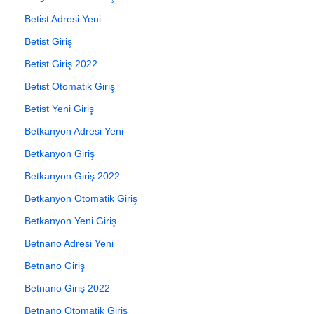
Betist Adresi Yeni
Betist Giriş
Betist Giriş 2022
Betist Otomatik Giriş
Betist Yeni Giriş
Betkanyon Adresi Yeni
Betkanyon Giriş
Betkanyon Giriş 2022
Betkanyon Otomatik Giriş
Betkanyon Yeni Giriş
Betnano Adresi Yeni
Betnano Giriş
Betnano Giriş 2022
Betnano Otomatik Giriş