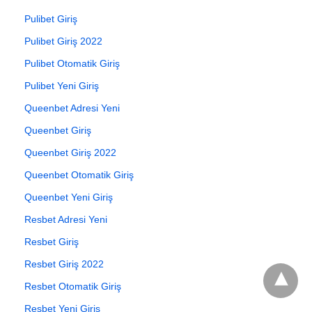
Pulibet Giriş
Pulibet Giriş 2022
Pulibet Otomatik Giriş
Pulibet Yeni Giriş
Queenbet Adresi Yeni
Queenbet Giriş
Queenbet Giriş 2022
Queenbet Otomatik Giriş
Queenbet Yeni Giriş
Resbet Adresi Yeni
Resbet Giriş
Resbet Giriş 2022
Resbet Otomatik Giriş
Resbet Yeni Giriş