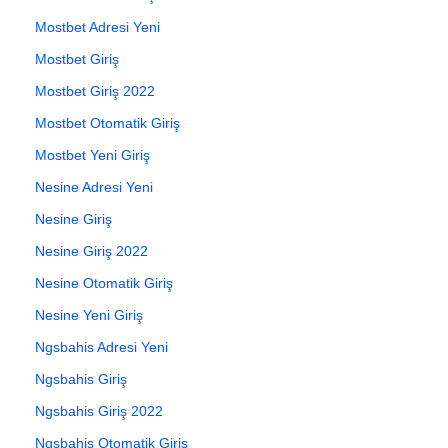
Mostbet Adresi Yeni
Mostbet Giriş
Mostbet Giriş 2022
Mostbet Otomatik Giriş
Mostbet Yeni Giriş
Nesine Adresi Yeni
Nesine Giriş
Nesine Giriş 2022
Nesine Otomatik Giriş
Nesine Yeni Giriş
Ngsbahis Adresi Yeni
Ngsbahis Giriş
Ngsbahis Giriş 2022
Ngsbahis Otomatik Giriş