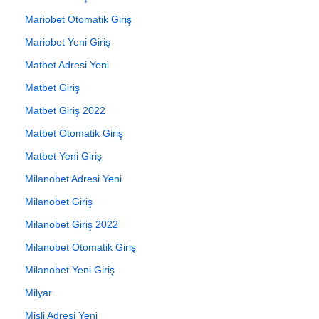
Mariobet Otomatik Giriş
Mariobet Yeni Giriş
Matbet Adresi Yeni
Matbet Giriş
Matbet Giriş 2022
Matbet Otomatik Giriş
Matbet Yeni Giriş
Milanobet Adresi Yeni
Milanobet Giriş
Milanobet Giriş 2022
Milanobet Otomatik Giriş
Milanobet Yeni Giriş
Milyar
Misli Adresi Yeni