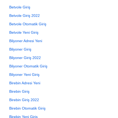
Betvole Giriş
Betvole Giriş 2022
Betvole Otomatik Giriş
Betvole Yeni Giriş
Bilyoner Adresi Yeni
Bilyoner Giriş
Bilyoner Giriş 2022
Bilyoner Otomatik Giriş
Bilyoner Yeni Giriş
Birebin Adresi Yeni
Birebin Giriş
Birebin Giriş 2022
Birebin Otomatik Giriş
Birebin Yeni Giriş