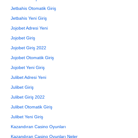
Jetbahis Otomatik Giriş
Jetbahis Yeni Giriş
Jojobet Adresi Yeni
Jojobet Giriş
Jojobet Giriş 2022
Jojobet Otomatik Giriş
Jojobet Yeni Giriş
Julibet Adresi Yeni
Julibet Giriş
Julibet Giriş 2022
Julibet Otomatik Giriş
Julibet Yeni Giriş
Kazandıran Casino Oyunları
Kazandıran Casino Oyunları Neler