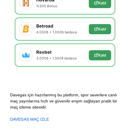
Katıl
%300 Bonus
Betroad
Katıl
4.000₺ + 1.000₺ bedava
Rexbet
Katıl
3.000₺ + 1.500₺ bedava
Davegas için hazırlanmış bu platform, spor severlere canlı
maç yayınlarına hızlı ve güvenilir erişim sağlayan pratik bir
maç izleme sitesidir.
DAVEGAS MAÇ İZLE