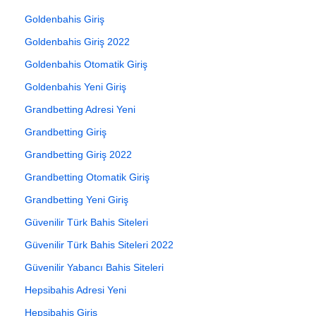
Goldenbahis Giriş
Goldenbahis Giriş 2022
Goldenbahis Otomatik Giriş
Goldenbahis Yeni Giriş
Grandbetting Adresi Yeni
Grandbetting Giriş
Grandbetting Giriş 2022
Grandbetting Otomatik Giriş
Grandbetting Yeni Giriş
Güvenilir Türk Bahis Siteleri
Güvenilir Türk Bahis Siteleri 2022
Güvenilir Yabancı Bahis Siteleri
Hepsibahis Adresi Yeni
Hepsibahis Giriş