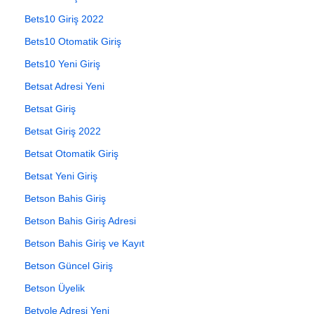
Bets10 Giriş 2022
Bets10 Otomatik Giriş
Bets10 Yeni Giriş
Betsat Adresi Yeni
Betsat Giriş
Betsat Giriş 2022
Betsat Otomatik Giriş
Betsat Yeni Giriş
Betson Bahis Giriş
Betson Bahis Giriş Adresi
Betson Bahis Giriş ve Kayıt
Betson Güncel Giriş
Betson Üyelik
Betvole Adresi Yeni