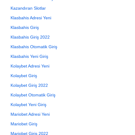
Kazandıran Slotlar
Klasbahis Adresi Yeni
Klasbahis Giriş
Klasbahis Giriş 2022
Klasbahis Otomatik Giriş
Klasbahis Yeni Giriş
Kolaybet Adresi Yeni
Kolaybet Giriş
Kolaybet Giriş 2022
Kolaybet Otomatik Giriş
Kolaybet Yeni Giriş
Mariobet Adresi Yeni
Mariobet Giriş
Mariobet Giriş 2022