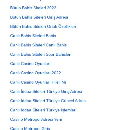
Bütün Bahis Siteleri 2022
Bütün Bahis Siteleri Giriş Adresi
Bütün Bahis Siteleri Ortak Özellikleri
Canlı Bahis Siteleri Bahis
Canlı Bahis Siteleri Canlı Bahis
Canlı Bahis Siteleri Spor Bahisleri
Canlı Casino Oyunları
Canlı Casino Oyunları 2022
Canlı Casino Oyunları Hileli Mi
Canlı İddaa Siteleri Türkiye Giriş Adresi
Canlı İddaa Siteleri Türkiye Güncel Adres
Canlı İddaa Siteleri Türkiye İşlemleri
Casino Metropol Adresi Yeni
Casino Metropol Giriş