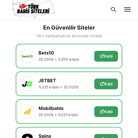
En Güvenilir Siteler
Yeni kampanya ve bonusları incele
Type
Bets10
your
Katıl
searc
20.000₺ + %300 kripto
query
and
hit
enter:
JETBET
Katıl
%325 kripto + 20.000₺
Mobilbahis
Katıl
20.000₺ + %225 kripto
Spino