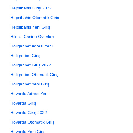
Hepsibahis Giriş 2022
Hepsibahis Otomatik Giriş
Hepsibahis Yeni Giriş
Hilesiz Casino Oyunları
Holiganbet Adresi Yeni
Holiganbet Giriş
Holiganbet Giriş 2022
Holiganbet Otomatik Giriş
Holiganbet Yeni Giriş
Hovarda Adresi Yeni
Hovarda Giriş
Hovarda Giriş 2022
Hovarda Otomatik Giriş
Hovarda Yeni Giriş