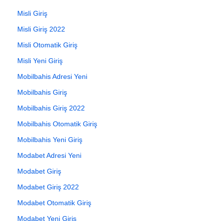
Misli Giriş
Misli Giriş 2022
Misli Otomatik Giriş
Misli Yeni Giriş
Mobilbahis Adresi Yeni
Mobilbahis Giriş
Mobilbahis Giriş 2022
Mobilbahis Otomatik Giriş
Mobilbahis Yeni Giriş
Modabet Adresi Yeni
Modabet Giriş
Modabet Giriş 2022
Modabet Otomatik Giriş
Modabet Yeni Giriş