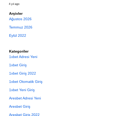
4 yıl ago
Arşivler
Ağustos 2026
Temmuz 2026
Eylül 2022
Kategoriler
1xbet Adresi Yeni
1xbet Giriş
1xbet Giriş 2022
1xbet Otomatik Giriş
1xbet Yeni Giriş
Aresbet Adresi Yeni
Aresbet Giriş
Aresbet Giriş 2022