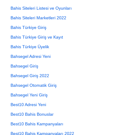
Bahis Siteleri Listesi ve Oyunları
Bahis Siteleri Marketleri 2022
Bahis Türkiye Giriş
Bahis Türkiye Giriş ve Kayıt
Bahis Türkiye Üyelik
Bahsegel Adresi Yeni
Bahsegel Giriş
Bahsegel Giriş 2022
Bahsegel Otomatik Giriş
Bahsegel Yeni Giriş
Best10 Adresi Yeni
Best10 Bahis Bonuslar
Best10 Bahis Kampanyaları
Best10 Bahis Kampanyaları 2022