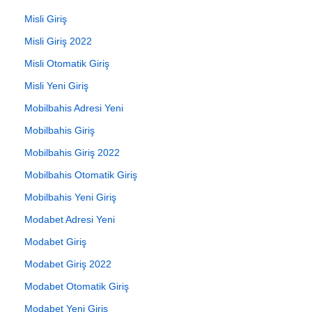
Misli Giriş
Misli Giriş 2022
Misli Otomatik Giriş
Misli Yeni Giriş
Mobilbahis Adresi Yeni
Mobilbahis Giriş
Mobilbahis Giriş 2022
Mobilbahis Otomatik Giriş
Mobilbahis Yeni Giriş
Modabet Adresi Yeni
Modabet Giriş
Modabet Giriş 2022
Modabet Otomatik Giriş
Modabet Yeni Giriş