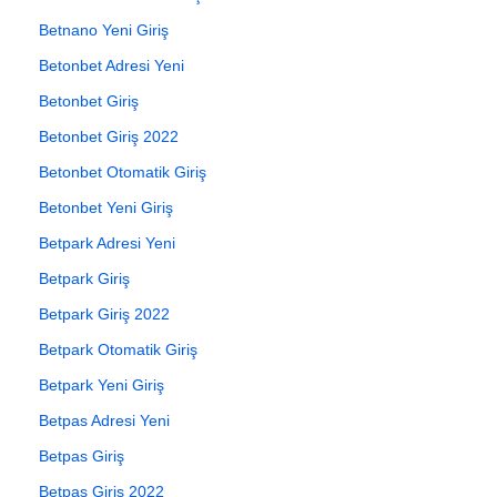
Betnano Yeni Giriş
Betonbet Adresi Yeni
Betonbet Giriş
Betonbet Giriş 2022
Betonbet Otomatik Giriş
Betonbet Yeni Giriş
Betpark Adresi Yeni
Betpark Giriş
Betpark Giriş 2022
Betpark Otomatik Giriş
Betpark Yeni Giriş
Betpas Adresi Yeni
Betpas Giriş
Betpas Giriş 2022