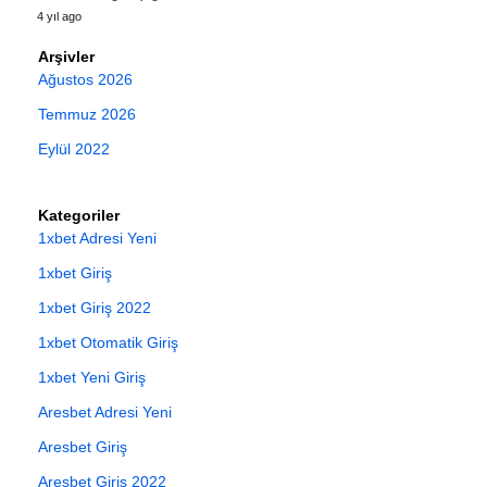
4 yıl ago
Arşivler
Ağustos 2026
Temmuz 2026
Eylül 2022
Kategoriler
1xbet Adresi Yeni
1xbet Giriş
1xbet Giriş 2022
1xbet Otomatik Giriş
1xbet Yeni Giriş
Aresbet Adresi Yeni
Aresbet Giriş
Aresbet Giriş 2022