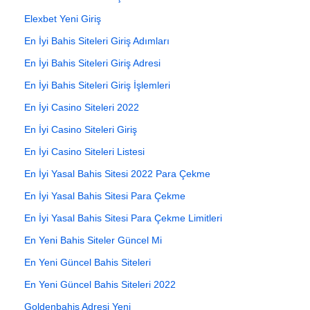
Elexbet Yeni Giriş
En İyi Bahis Siteleri Giriş Adımları
En İyi Bahis Siteleri Giriş Adresi
En İyi Bahis Siteleri Giriş İşlemleri
En İyi Casino Siteleri 2022
En İyi Casino Siteleri Giriş
En İyi Casino Siteleri Listesi
En İyi Yasal Bahis Sitesi 2022 Para Çekme
En İyi Yasal Bahis Sitesi Para Çekme
En İyi Yasal Bahis Sitesi Para Çekme Limitleri
En Yeni Bahis Siteler Güncel Mi
En Yeni Güncel Bahis Siteleri
En Yeni Güncel Bahis Siteleri 2022
Goldenbahis Adresi Yeni