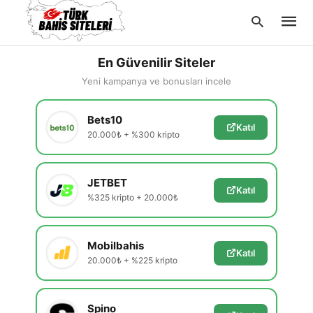
En Güvenilir Siteler
Yeni kampanya ve bonusları incele
Type
Bets10
your
Katıl
searc
20.000₺ + %300 kripto
query
and
hit
enter:
JETBET
Katıl
%325 kripto + 20.000₺
Mobilbahis
Katıl
20.000₺ + %225 kripto
Spino