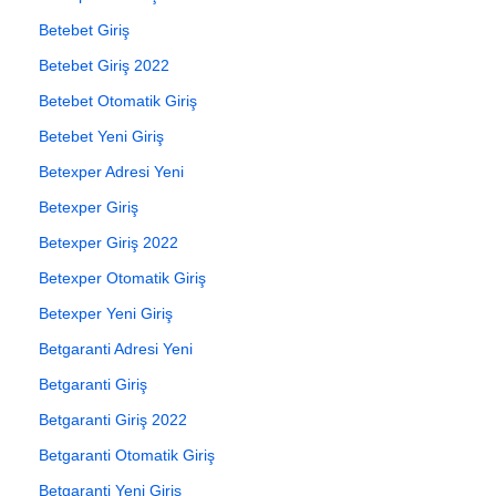
Betebet Giriş
Betebet Giriş 2022
Betebet Otomatik Giriş
Betebet Yeni Giriş
Betexper Adresi Yeni
Betexper Giriş
Betexper Giriş 2022
Betexper Otomatik Giriş
Betexper Yeni Giriş
Betgaranti Adresi Yeni
Betgaranti Giriş
Betgaranti Giriş 2022
Betgaranti Otomatik Giriş
Betgaranti Yeni Giriş