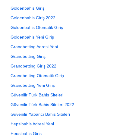
Goldenbahis Giriş
Goldenbahis Giriş 2022
Goldenbahis Otomatik Giriş
Goldenbahis Yeni Giriş
Grandbetting Adresi Yeni
Grandbetting Giriş
Grandbetting Giriş 2022
Grandbetting Otomatik Giriş
Grandbetting Yeni Giriş
Güvenilir Türk Bahis Siteleri
Güvenilir Türk Bahis Siteleri 2022
Güvenilir Yabancı Bahis Siteleri
Hepsibahis Adresi Yeni
Hepsibahis Giriş