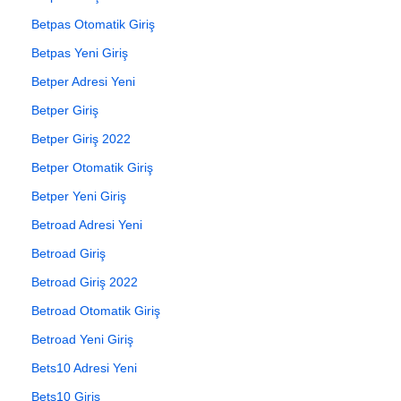
Betpas Otomatik Giriş
Betpas Yeni Giriş
Betper Adresi Yeni
Betper Giriş
Betper Giriş 2022
Betper Otomatik Giriş
Betper Yeni Giriş
Betroad Adresi Yeni
Betroad Giriş
Betroad Giriş 2022
Betroad Otomatik Giriş
Betroad Yeni Giriş
Bets10 Adresi Yeni
Bets10 Giriş