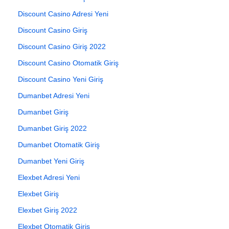
Discount Casino Adresi Yeni
Discount Casino Giriş
Discount Casino Giriş 2022
Discount Casino Otomatik Giriş
Discount Casino Yeni Giriş
Dumanbet Adresi Yeni
Dumanbet Giriş
Dumanbet Giriş 2022
Dumanbet Otomatik Giriş
Dumanbet Yeni Giriş
Elexbet Adresi Yeni
Elexbet Giriş
Elexbet Giriş 2022
Elexbet Otomatik Giriş