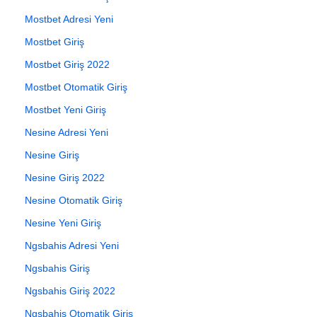
Mostbet Adresi Yeni
Mostbet Giriş
Mostbet Giriş 2022
Mostbet Otomatik Giriş
Mostbet Yeni Giriş
Nesine Adresi Yeni
Nesine Giriş
Nesine Giriş 2022
Nesine Otomatik Giriş
Nesine Yeni Giriş
Ngsbahis Adresi Yeni
Ngsbahis Giriş
Ngsbahis Giriş 2022
Ngsbahis Otomatik Giriş