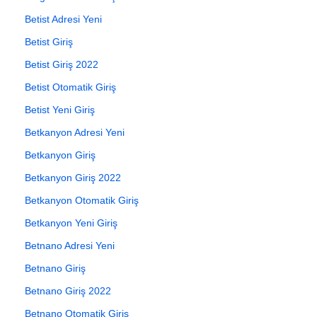
Betist Adresi Yeni
Betist Giriş
Betist Giriş 2022
Betist Otomatik Giriş
Betist Yeni Giriş
Betkanyon Adresi Yeni
Betkanyon Giriş
Betkanyon Giriş 2022
Betkanyon Otomatik Giriş
Betkanyon Yeni Giriş
Betnano Adresi Yeni
Betnano Giriş
Betnano Giriş 2022
Betnano Otomatik Giriş