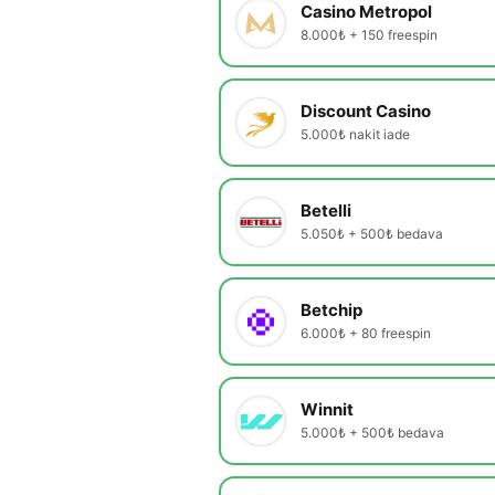
Casino Metropol
8.000₺ + 150 freespin
Discount Casino
5.000₺ nakit iade
Betelli
5.050₺ + 500₺ bedava
Betchip
6.000₺ + 80 freespin
Winnit
5.000₺ + 500₺ bedava