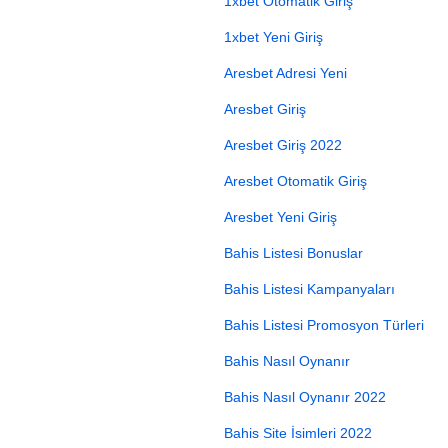
1xbet Otomatik Giriş
1xbet Yeni Giriş
Aresbet Adresi Yeni
Aresbet Giriş
Aresbet Giriş 2022
Aresbet Otomatik Giriş
Aresbet Yeni Giriş
Bahis Listesi Bonuslar
Bahis Listesi Kampanyaları
Bahis Listesi Promosyon Türleri
Bahis Nasıl Oynanır
Bahis Nasıl Oynanır 2022
Bahis Site İsimleri 2022