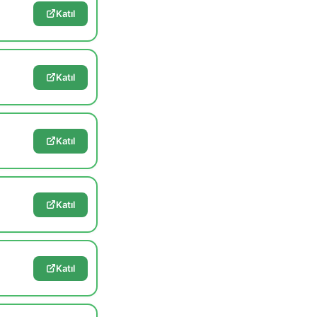
Katıl
Katıl
Katıl
Katıl
Katıl