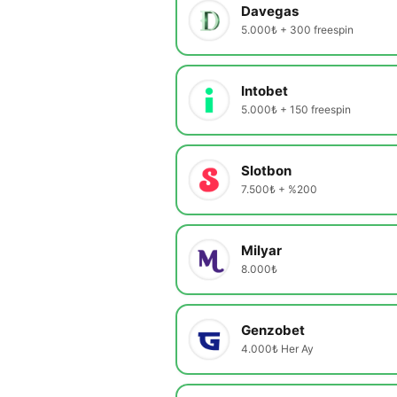
Davegas
5.000₺ + 300 freespin
Intobet
5.000₺ + 150 freespin
Slotbon
7.500₺ + %200
Milyar
8.000₺
Genzobet
4.000₺ Her Ay