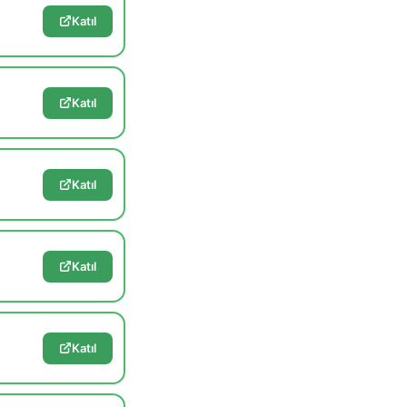
Katıl
Katıl
Katıl
Katıl
Katıl