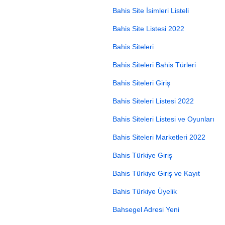
Bahis Site İsimleri Listeli
Bahis Site Listesi 2022
Bahis Siteleri
Bahis Siteleri Bahis Türleri
Bahis Siteleri Giriş
Bahis Siteleri Listesi 2022
Bahis Siteleri Listesi ve Oyunları
Bahis Siteleri Marketleri 2022
Bahis Türkiye Giriş
Bahis Türkiye Giriş ve Kayıt
Bahis Türkiye Üyelik
Bahsegel Adresi Yeni