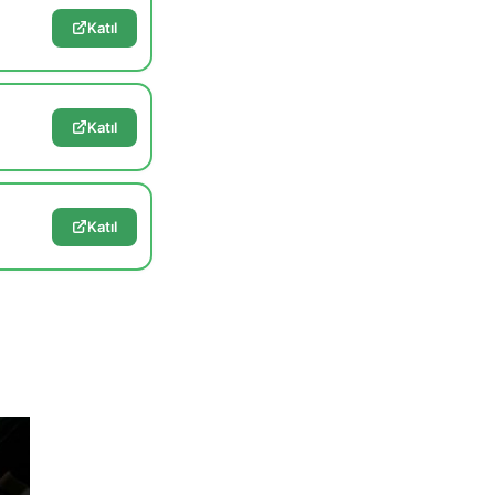
Katıl
Katıl
Katıl