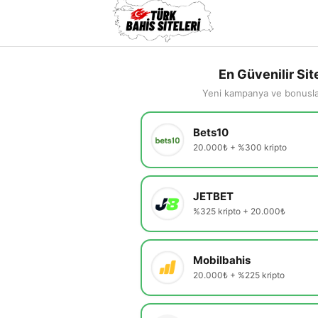
En Güvenilir Sit
Yeni kampanya ve bonuslar
Bets10
20.000₺ + %300 kripto
JETBET
%325 kripto + 20.000₺
Mobilbahis
20.000₺ + %225 kripto