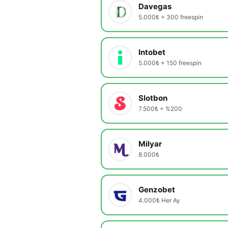
Davegas
5.000₺ + 300 freespin
Intobet
5.000₺ + 150 freespin
Slotbon
7.500₺ + %200
Milyar
8.000₺
Genzobet
4.000₺ Her Ay