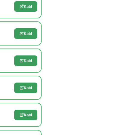
Katıl
Katıl
Katıl
Katıl
Katıl