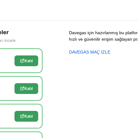
eler
Davegas için hazırlanmış bu platfor
hızlı ve güvenilir erişim sağlayan pr
ı incele
DAVEGAS MAÇ İZLE
Katıl
Katıl
Katıl