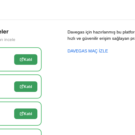
eler
Davegas için hazırlanmış bu platfor
hızlı ve güvenilir erişim sağlayan pr
ı incele
DAVEGAS MAÇ İZLE
Katıl
Katıl
Katıl