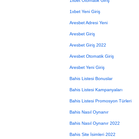
1xbet Otomatik Giriş
1xbet Yeni Giriş
Aresbet Adresi Yeni
Aresbet Giriş
Aresbet Giriş 2022
Aresbet Otomatik Giriş
Aresbet Yeni Giriş
Bahis Listesi Bonuslar
Bahis Listesi Kampanyaları
Bahis Listesi Promosyon Türleri
Bahis Nasıl Oynanır
Bahis Nasıl Oynanır 2022
Bahis Site İsimleri 2022