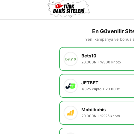
En Güvenilir Sit
Yeni kampanya ve bonuslar
Bets10
20.000₺ + %300 kripto
JETBET
%325 kripto + 20.000₺
Mobilbahis
20.000₺ + %225 kripto