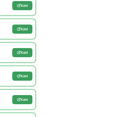
Katıl
Katıl
Katıl
Katıl
Katıl