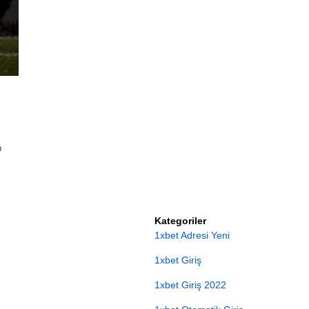
n
Kategoriler
1xbet Adresi Yeni
1xbet Giriş
1xbet Giriş 2022