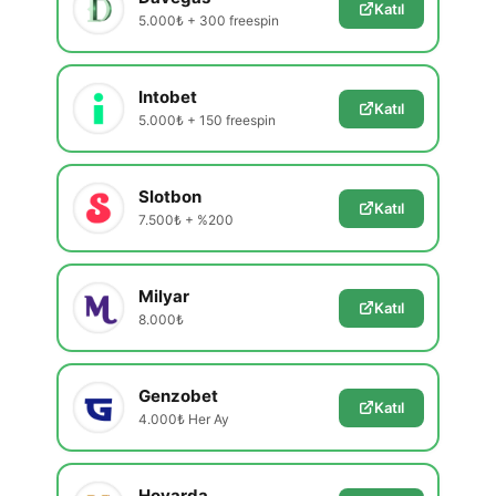
Katıl
5.000₺ + 300 freespin
Intobet
Katıl
5.000₺ + 150 freespin
Slotbon
Katıl
7.500₺ + %200
Milyar
Katıl
8.000₺
Genzobet
Katıl
4.000₺ Her Ay
Hovarda