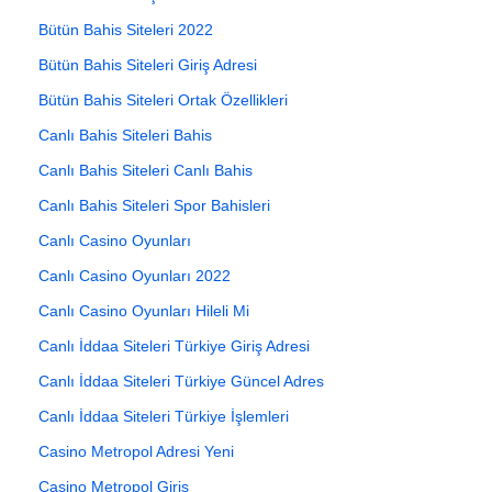
Bütün Bahis Siteleri 2022
Bütün Bahis Siteleri Giriş Adresi
Bütün Bahis Siteleri Ortak Özellikleri
Canlı Bahis Siteleri Bahis
Canlı Bahis Siteleri Canlı Bahis
Canlı Bahis Siteleri Spor Bahisleri
Canlı Casino Oyunları
Canlı Casino Oyunları 2022
Canlı Casino Oyunları Hileli Mi
Canlı İddaa Siteleri Türkiye Giriş Adresi
Canlı İddaa Siteleri Türkiye Güncel Adres
Canlı İddaa Siteleri Türkiye İşlemleri
Casino Metropol Adresi Yeni
Casino Metropol Giriş