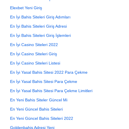
Elexbet Yeni Giriş
En İyi Bahis Siteleri Giriş Adımları
En İyi Bahis Siteleri Giriş Adresi
En İyi Bahis Siteleri Giriş İşlemleri
En İyi Casino Siteleri 2022
En İyi Casino Siteleri Giriş
En İyi Casino Siteleri Listesi
En İyi Yasal Bahis Sitesi 2022 Para Çekme
En İyi Yasal Bahis Sitesi Para Çekme
En İyi Yasal Bahis Sitesi Para Çekme Limitleri
En Yeni Bahis Siteler Güncel Mi
En Yeni Güncel Bahis Siteleri
En Yeni Güncel Bahis Siteleri 2022
Goldenbahis Adresi Yeni