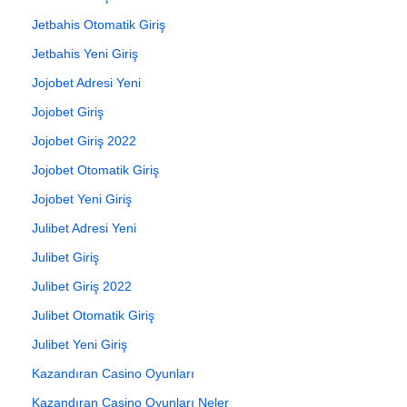
Jetbahis Otomatik Giriş
Jetbahis Yeni Giriş
Jojobet Adresi Yeni
Jojobet Giriş
Jojobet Giriş 2022
Jojobet Otomatik Giriş
Jojobet Yeni Giriş
Julibet Adresi Yeni
Julibet Giriş
Julibet Giriş 2022
Julibet Otomatik Giriş
Julibet Yeni Giriş
Kazandıran Casino Oyunları
Kazandıran Casino Oyunları Neler