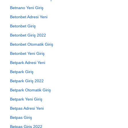
Betnano Yeni Giriş
Betonbet Adresi Yeni
Betonbet Giriş
Betonbet Giriş 2022
Betonbet Otomatik Giriş
Betonbet Yeni Giriş
Betpark Adresi Yeni
Betpark Giriş
Betpark Giriş 2022
Betpark Otomatik Giriş
Betpark Yeni Giriş
Betpas Adresi Yeni
Betpas Giriş
Betpas Giriş 2022