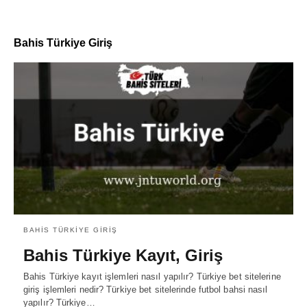
Bahis Türkiye Giriş
BAHIS TÜRKIYE GIRIŞ
Bahis Türkiye Kayıt, Giriş
Bahis Türkiye kayıt işlemleri nasıl yapılır? Türkiye bet sitelerine
giriş işlemleri nedir? Türkiye bet sitelerinde futbol bahsi nasıl
yapılır? Türkiye…