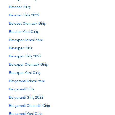
Betebet Giriş
Betebet Giriş 2022
Betebet Otomatik Giriş
Betebet Yeni Giriş
Betexper Adresi Yeni
Betexper Giriş
Betexper Giriş 2022
Betexper Otomatik Giriş
Betexper Yeni Giriş
Betgaranti Adresi Yeni
Betgaranti Giriş
Betgaranti Giriş 2022
Betgaranti Otomatik Giriş
Betgaranti Yeni Giriş