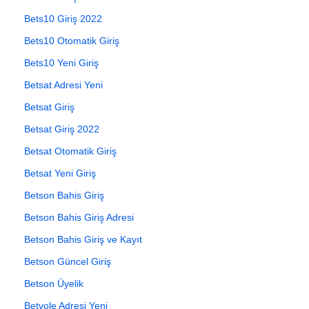
Bets10 Giriş 2022
Bets10 Otomatik Giriş
Bets10 Yeni Giriş
Betsat Adresi Yeni
Betsat Giriş
Betsat Giriş 2022
Betsat Otomatik Giriş
Betsat Yeni Giriş
Betson Bahis Giriş
Betson Bahis Giriş Adresi
Betson Bahis Giriş ve Kayıt
Betson Güncel Giriş
Betson Üyelik
Betvole Adresi Yeni