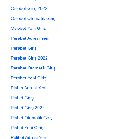
Oslobet Giriş 2022
Oslobet Otomatik Giriş
Oslobet Yeni Giriş
Perabet Adresi Yeni
Perabet Giriş
Perabet Giriş 2022
Perabet Otomatik Giriş
Perabet Yeni Giriş
Piabet Adresi Yeni
Piabet Giriş
Piabet Giriş 2022
Piabet Otomatik Giriş
Piabet Yeni Giriş
Pulibet Adresi Yeni