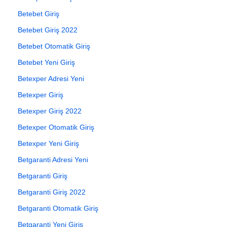
Betebet Giriş
Betebet Giriş 2022
Betebet Otomatik Giriş
Betebet Yeni Giriş
Betexper Adresi Yeni
Betexper Giriş
Betexper Giriş 2022
Betexper Otomatik Giriş
Betexper Yeni Giriş
Betgaranti Adresi Yeni
Betgaranti Giriş
Betgaranti Giriş 2022
Betgaranti Otomatik Giriş
Betgaranti Yeni Giriş