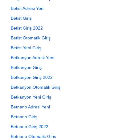
Betist Adresi Yeni
Betist Giriş
Betist Giriş 2022
Betist Otomatik Giriş
Betist Yeni Giriş
Betkanyon Adresi Yeni
Betkanyon Giriş
Betkanyon Giriş 2022
Betkanyon Otomatik Giriş
Betkanyon Yeni Giriş
Betnano Adresi Yeni
Betnano Giriş
Betnano Giriş 2022
Betnano Otomatik Giriş