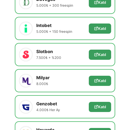
Katıl
5.000₺ + 300 freespin
Intobet
Katıl
5.000₺ + 150 freespin
Slotbon
Katıl
7.500₺ + %200
Milyar
Katıl
8.000₺
Genzobet
Katıl
4.000₺ Her Ay
Hovarda