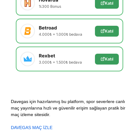
Katıl
%300 Bonus
Betroad
Katıl
4.000₺ + 1.000₺ bedava
Rexbet
Katıl
3.000₺ + 1.500₺ bedava
Davegas için hazırlanmış bu platform, spor severlere canlı
maç yayınlarına hızlı ve güvenilir erişim sağlayan pratik bir
maç izleme sitesidir.
DAVEGAS MAÇ İZLE