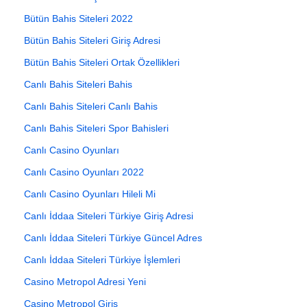
Bütün Bahis Siteleri 2022
Bütün Bahis Siteleri Giriş Adresi
Bütün Bahis Siteleri Ortak Özellikleri
Canlı Bahis Siteleri Bahis
Canlı Bahis Siteleri Canlı Bahis
Canlı Bahis Siteleri Spor Bahisleri
Canlı Casino Oyunları
Canlı Casino Oyunları 2022
Canlı Casino Oyunları Hileli Mi
Canlı İddaa Siteleri Türkiye Giriş Adresi
Canlı İddaa Siteleri Türkiye Güncel Adres
Canlı İddaa Siteleri Türkiye İşlemleri
Casino Metropol Adresi Yeni
Casino Metropol Giriş