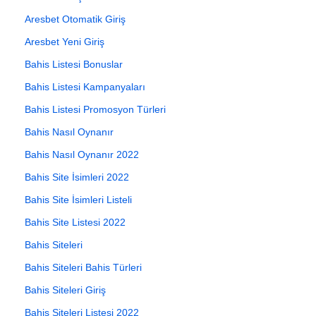
Aresbet Otomatik Giriş
Aresbet Yeni Giriş
Bahis Listesi Bonuslar
Bahis Listesi Kampanyaları
Bahis Listesi Promosyon Türleri
Bahis Nasıl Oynanır
Bahis Nasıl Oynanır 2022
Bahis Site İsimleri 2022
Bahis Site İsimleri Listeli
Bahis Site Listesi 2022
Bahis Siteleri
Bahis Siteleri Bahis Türleri
Bahis Siteleri Giriş
Bahis Siteleri Listesi 2022