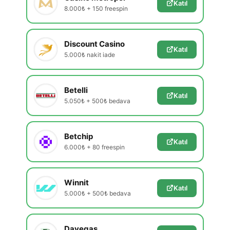
Katıl
8.000₺ + 150 freespin
Discount Casino
Katıl
5.000₺ nakit iade
Betelli
Katıl
5.050₺ + 500₺ bedava
Betchip
Katıl
6.000₺ + 80 freespin
Winnit
Katıl
5.000₺ + 500₺ bedava
Davegas