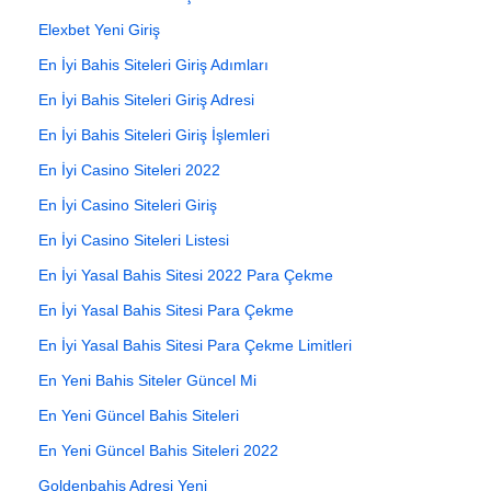
Elexbet Yeni Giriş
En İyi Bahis Siteleri Giriş Adımları
En İyi Bahis Siteleri Giriş Adresi
En İyi Bahis Siteleri Giriş İşlemleri
En İyi Casino Siteleri 2022
En İyi Casino Siteleri Giriş
En İyi Casino Siteleri Listesi
En İyi Yasal Bahis Sitesi 2022 Para Çekme
En İyi Yasal Bahis Sitesi Para Çekme
En İyi Yasal Bahis Sitesi Para Çekme Limitleri
En Yeni Bahis Siteler Güncel Mi
En Yeni Güncel Bahis Siteleri
En Yeni Güncel Bahis Siteleri 2022
Goldenbahis Adresi Yeni