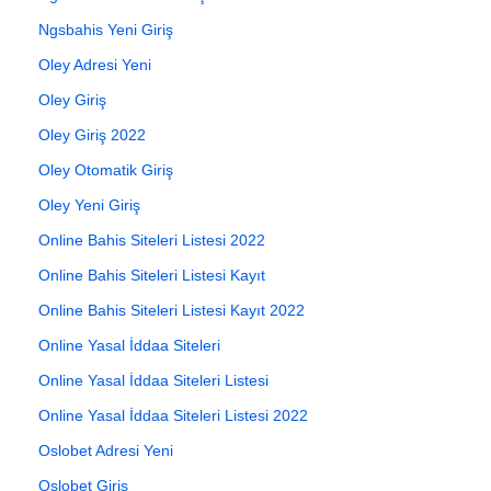
Ngsbahis Yeni Giriş
Oley Adresi Yeni
Oley Giriş
Oley Giriş 2022
Oley Otomatik Giriş
Oley Yeni Giriş
Online Bahis Siteleri Listesi 2022
Online Bahis Siteleri Listesi Kayıt
Online Bahis Siteleri Listesi Kayıt 2022
Online Yasal İddaa Siteleri
Online Yasal İddaa Siteleri Listesi
Online Yasal İddaa Siteleri Listesi 2022
Oslobet Adresi Yeni
Oslobet Giriş