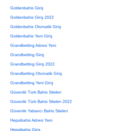
Goldenbahis Giriş
Goldenbahis Giriş 2022
Goldenbahis Otomatik Giriş
Goldenbahis Yeni Giriş
Grandbetting Adresi Yeni
Grandbetting Giriş
Grandbetting Giriş 2022
Grandbetting Otomatik Giriş
Grandbetting Yeni Giriş
Güvenilir Türk Bahis Siteleri
Güvenilir Türk Bahis Siteleri 2022
Güvenilir Yabancı Bahis Siteleri
Hepsibahis Adresi Yeni
Hepsibahis Giriş