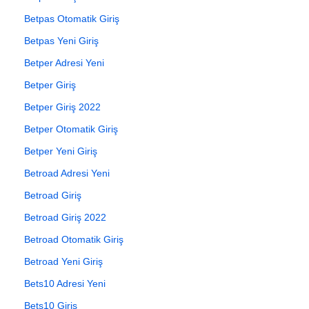
Betpas Otomatik Giriş
Betpas Yeni Giriş
Betper Adresi Yeni
Betper Giriş
Betper Giriş 2022
Betper Otomatik Giriş
Betper Yeni Giriş
Betroad Adresi Yeni
Betroad Giriş
Betroad Giriş 2022
Betroad Otomatik Giriş
Betroad Yeni Giriş
Bets10 Adresi Yeni
Bets10 Giriş