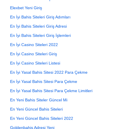
Elexbet Yeni Giriş
En İyi Bahis Siteleri Giriş Adımları
En İyi Bahis Siteleri Giriş Adresi
En İyi Bahis Siteleri Giriş İşlemleri
En İyi Casino Siteleri 2022
En İyi Casino Siteleri Giriş
En İyi Casino Siteleri Listesi
En İyi Yasal Bahis Sitesi 2022 Para Çekme
En İyi Yasal Bahis Sitesi Para Çekme
En İyi Yasal Bahis Sitesi Para Çekme Limitleri
En Yeni Bahis Siteler Güncel Mi
En Yeni Güncel Bahis Siteleri
En Yeni Güncel Bahis Siteleri 2022
Goldenbahis Adresi Yeni