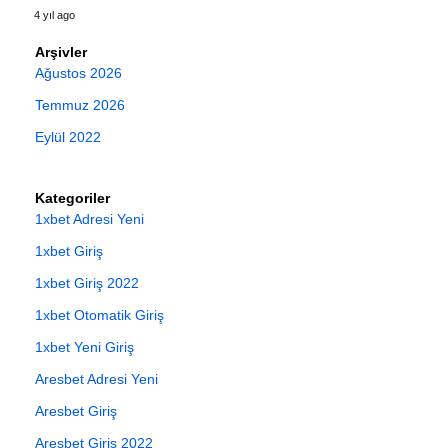
4 yıl ago
Arşivler
Ağustos 2026
Temmuz 2026
Eylül 2022
Kategoriler
1xbet Adresi Yeni
1xbet Giriş
1xbet Giriş 2022
1xbet Otomatik Giriş
1xbet Yeni Giriş
Aresbet Adresi Yeni
Aresbet Giriş
Aresbet Giriş 2022