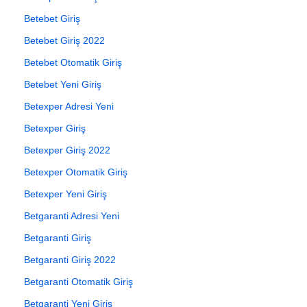
Betebet Giriş
Betebet Giriş 2022
Betebet Otomatik Giriş
Betebet Yeni Giriş
Betexper Adresi Yeni
Betexper Giriş
Betexper Giriş 2022
Betexper Otomatik Giriş
Betexper Yeni Giriş
Betgaranti Adresi Yeni
Betgaranti Giriş
Betgaranti Giriş 2022
Betgaranti Otomatik Giriş
Betgaranti Yeni Giriş