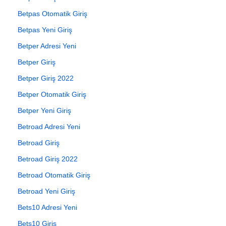
Betpas Otomatik Giriş
Betpas Yeni Giriş
Betper Adresi Yeni
Betper Giriş
Betper Giriş 2022
Betper Otomatik Giriş
Betper Yeni Giriş
Betroad Adresi Yeni
Betroad Giriş
Betroad Giriş 2022
Betroad Otomatik Giriş
Betroad Yeni Giriş
Bets10 Adresi Yeni
Bets10 Giriş