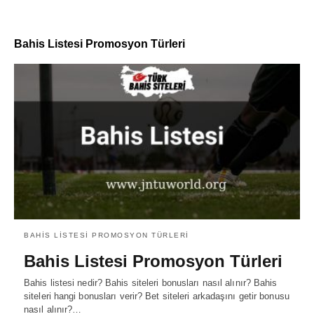
Bahis Listesi Promosyon Türleri
BAHIS LISTESI PROMOSYON TÜRLERI
Bahis Listesi Promosyon Türleri
Bahis listesi nedir? Bahis siteleri bonusları nasıl alınır? Bahis
siteleri hangi bonusları verir? Bet siteleri arkadaşını getir bonusu
nasıl alınır?…