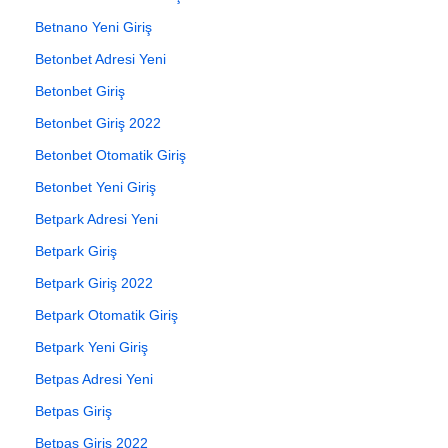
Betnano Yeni Giriş
Betonbet Adresi Yeni
Betonbet Giriş
Betonbet Giriş 2022
Betonbet Otomatik Giriş
Betonbet Yeni Giriş
Betpark Adresi Yeni
Betpark Giriş
Betpark Giriş 2022
Betpark Otomatik Giriş
Betpark Yeni Giriş
Betpas Adresi Yeni
Betpas Giriş
Betpas Giriş 2022