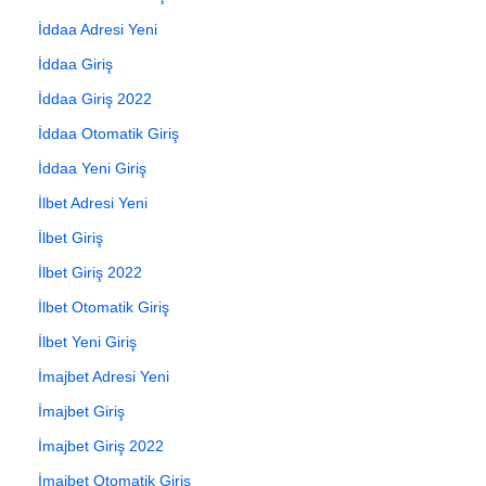
İddaa Adresi Yeni
İddaa Giriş
İddaa Giriş 2022
İddaa Otomatik Giriş
İddaa Yeni Giriş
İlbet Adresi Yeni
İlbet Giriş
İlbet Giriş 2022
İlbet Otomatik Giriş
İlbet Yeni Giriş
İmajbet Adresi Yeni
İmajbet Giriş
İmajbet Giriş 2022
İmajbet Otomatik Giriş