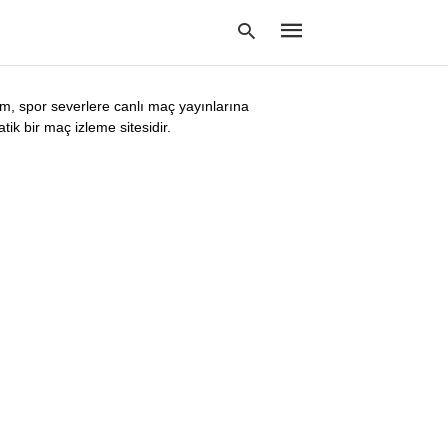
m, spor severlere canlı maç yayınlarına
atik bir maç izleme sitesidir.
Type
your
search
query
and
hit
enter: