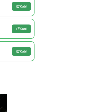
Katıl
Katıl
Katıl