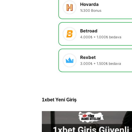
Hovarda
%300 Bonus
Betroad
4.000₺ + 1.000₺ bedava
Rexbet
3.000₺ + 1.500₺ bedava
1xbet Yeni Giriş