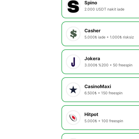
Spino
2.000 USDT nakit iade
Casher
5.000₺ iade + 1.000₺ risksiz
Jokera
3.000₺ %200 + 50 freespin
CasinoMaxi
6.500₺ + 150 freespin
Hitpot
5.000₺ + 100 freespin