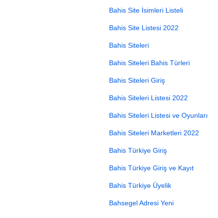
Bahis Site İsimleri Listeli
Bahis Site Listesi 2022
Bahis Siteleri
Bahis Siteleri Bahis Türleri
Bahis Siteleri Giriş
Bahis Siteleri Listesi 2022
Bahis Siteleri Listesi ve Oyunları
Bahis Siteleri Marketleri 2022
Bahis Türkiye Giriş
Bahis Türkiye Giriş ve Kayıt
Bahis Türkiye Üyelik
Bahsegel Adresi Yeni