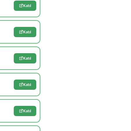
Katıl
Katıl
Katıl
Katıl
Katıl