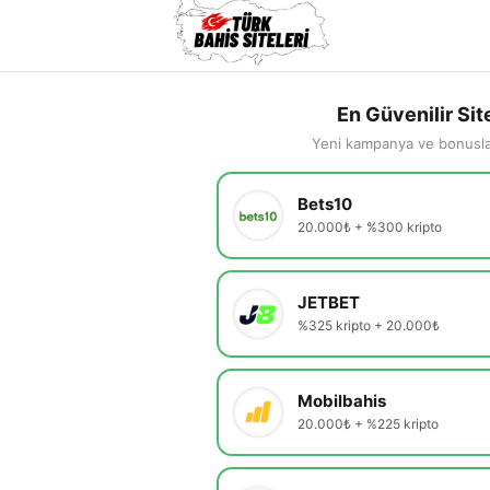
En Güvenilir Sit
Yeni kampanya ve bonuslar
Bets10
20.000₺ + %300 kripto
JETBET
%325 kripto + 20.000₺
Mobilbahis
20.000₺ + %225 kripto