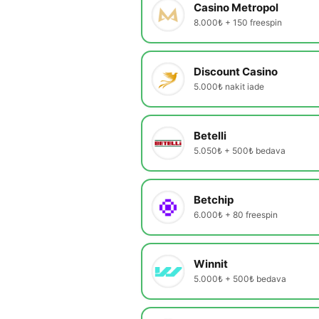
Casino Metropol
8.000₺ + 150 freespin
Discount Casino
5.000₺ nakit iade
Betelli
5.050₺ + 500₺ bedava
Betchip
6.000₺ + 80 freespin
Winnit
5.000₺ + 500₺ bedava