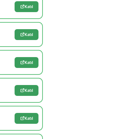
Katıl
Katıl
Katıl
Katıl
Katıl