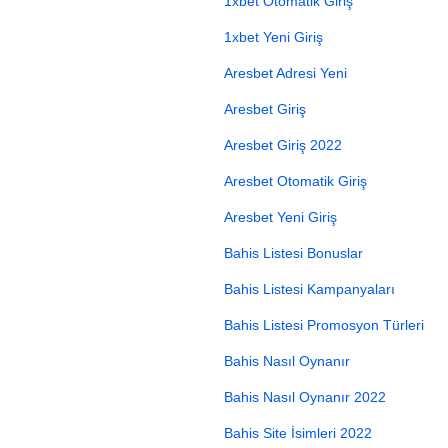
1xbet Otomatik Giriş
1xbet Yeni Giriş
Aresbet Adresi Yeni
Aresbet Giriş
Aresbet Giriş 2022
Aresbet Otomatik Giriş
Aresbet Yeni Giriş
Bahis Listesi Bonuslar
Bahis Listesi Kampanyaları
Bahis Listesi Promosyon Türleri
Bahis Nasıl Oynanır
Bahis Nasıl Oynanır 2022
Bahis Site İsimleri 2022