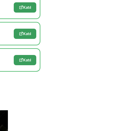
Katıl
Katıl
Katıl