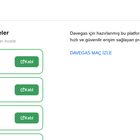
eler
Davegas için hazırlanmış bu platfor
hızlı ve güvenilir erişim sağlayan pr
ı incele
DAVEGAS MAÇ İZLE
Katıl
Katıl
Katıl