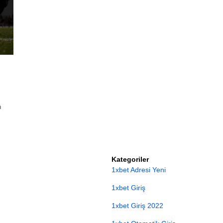
n
Kategoriler
1xbet Adresi Yeni
1xbet Giriş
1xbet Giriş 2022