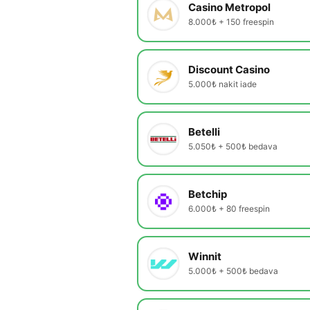
Casino Metropol
8.000₺ + 150 freespin
Discount Casino
5.000₺ nakit iade
Betelli
5.050₺ + 500₺ bedava
Betchip
6.000₺ + 80 freespin
Winnit
5.000₺ + 500₺ bedava