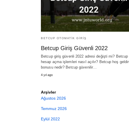
BETCUP OTOMATIK GIRIŞ
Betcup Giriş Güvenli 2022
Betcup giriş güvenli 2022 adresi değişti mi? Betcup
hesap açma işlemleri nasıl açılır? Betcup hoş geldi
bonusu nedir? Betcup güvenilir…
4 yıl ago
Arşivler
Ağustos 2026
Temmuz 2026
Eylül 2022