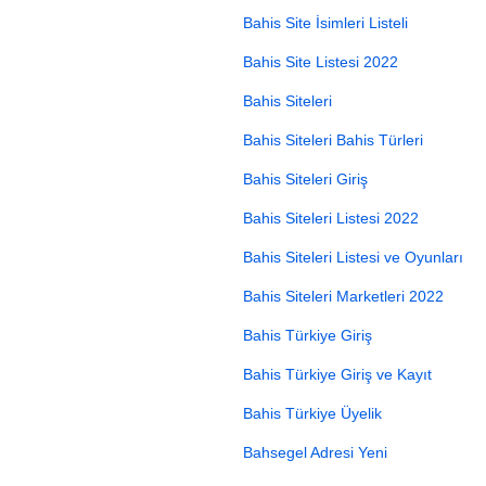
Bahis Site İsimleri Listeli
Bahis Site Listesi 2022
Bahis Siteleri
Bahis Siteleri Bahis Türleri
Bahis Siteleri Giriş
Bahis Siteleri Listesi 2022
Bahis Siteleri Listesi ve Oyunları
Bahis Siteleri Marketleri 2022
Bahis Türkiye Giriş
Bahis Türkiye Giriş ve Kayıt
Bahis Türkiye Üyelik
Bahsegel Adresi Yeni