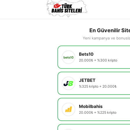
En Güvenilir Sit
Yeni kampanya ve bonuslar
Bets10
20.000₺ + %300 kripto
JETBET
%325 kripto + 20.000₺
Mobilbahis
20.000₺ + %225 kripto