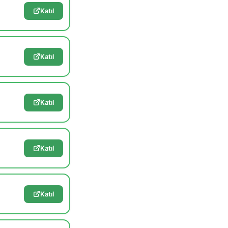
Katıl
Katıl
Katıl
Katıl
Katıl