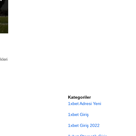
kleri
Kategoriler
1xbet Adresi Yeni
1xbet Giriş
1xbet Giriş 2022