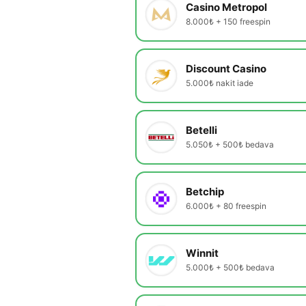
Casino Metropol
8.000₺ + 150 freespin
Discount Casino
5.000₺ nakit iade
Betelli
5.050₺ + 500₺ bedava
Betchip
6.000₺ + 80 freespin
Winnit
5.000₺ + 500₺ bedava