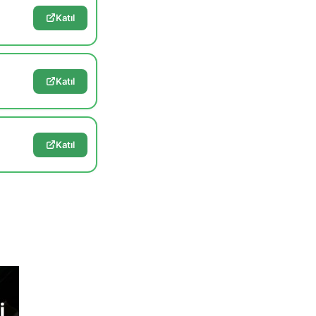
Katıl
Katıl
Katıl