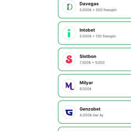
Davegas
5.000₺ + 300 freespin
Intobet
5.000₺ + 150 freespin
Slotbon
7.500₺ + %200
Milyar
8.000₺
Genzobet
4.000₺ Her Ay