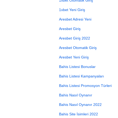
1xbet Otomatik Giriş
1xbet Yeni Giriş
Aresbet Adresi Yeni
Aresbet Giriş
Aresbet Giriş 2022
Aresbet Otomatik Giriş
Aresbet Yeni Giriş
Bahis Listesi Bonuslar
Bahis Listesi Kampanyaları
Bahis Listesi Promosyon Türleri
Bahis Nasıl Oynanır
Bahis Nasıl Oynanır 2022
Bahis Site İsimleri 2022