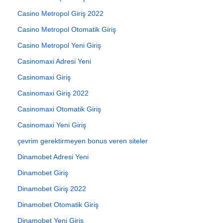
Casino Metropol Giriş 2022
Casino Metropol Otomatik Giriş
Casino Metropol Yeni Giriş
Casinomaxi Adresi Yeni
Casinomaxi Giriş
Casinomaxi Giriş 2022
Casinomaxi Otomatik Giriş
Casinomaxi Yeni Giriş
çevrim gerektirmeyen bonus veren siteler
Dinamobet Adresi Yeni
Dinamobet Giriş
Dinamobet Giriş 2022
Dinamobet Otomatik Giriş
Dinamobet Yeni Giriş