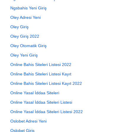
Ngsbahis Yeni Giriş
Oley Adresi Yeni
Oley Giriş
Oley Giriş 2022
Oley Otomatik Giriş
Oley Yeni Giriş
Online Bahis Siteleri Listesi 2022
Online Bahis Siteleri Listesi Kayıt
Online Bahis Siteleri Listesi Kayıt 2022
Online Yasal İddaa Siteleri
Online Yasal İddaa Siteleri Listesi
Online Yasal İddaa Siteleri Listesi 2022
Oslobet Adresi Yeni
Oslobet Giriş