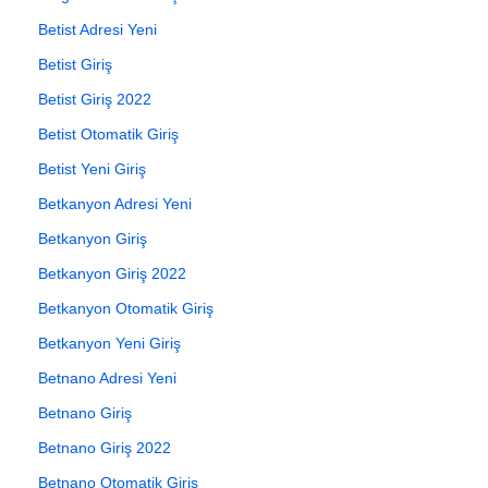
Betist Adresi Yeni
Betist Giriş
Betist Giriş 2022
Betist Otomatik Giriş
Betist Yeni Giriş
Betkanyon Adresi Yeni
Betkanyon Giriş
Betkanyon Giriş 2022
Betkanyon Otomatik Giriş
Betkanyon Yeni Giriş
Betnano Adresi Yeni
Betnano Giriş
Betnano Giriş 2022
Betnano Otomatik Giriş