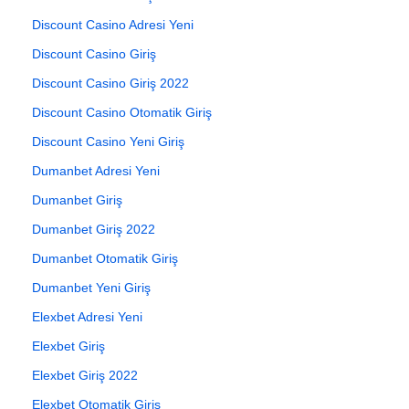
Discount Casino Adresi Yeni
Discount Casino Giriş
Discount Casino Giriş 2022
Discount Casino Otomatik Giriş
Discount Casino Yeni Giriş
Dumanbet Adresi Yeni
Dumanbet Giriş
Dumanbet Giriş 2022
Dumanbet Otomatik Giriş
Dumanbet Yeni Giriş
Elexbet Adresi Yeni
Elexbet Giriş
Elexbet Giriş 2022
Elexbet Otomatik Giriş