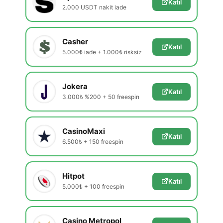
Katıl
2.000 USDT nakit iade
Casher
Katıl
5.000₺ iade + 1.000₺ risksiz
Jokera
Katıl
3.000₺ %200 + 50 freespin
CasinoMaxi
Katıl
6.500₺ + 150 freespin
Hitpot
Katıl
5.000₺ + 100 freespin
Casino Metropol