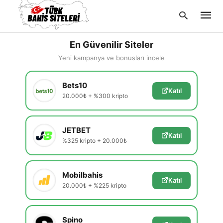
En Güvenilir Siteler
Yeni kampanya ve bonusları incele
Type
Bets10
your
Katıl
searc
20.000₺ + %300 kripto
query
and
hit
enter:
JETBET
Katıl
%325 kripto + 20.000₺
Mobilbahis
Katıl
20.000₺ + %225 kripto
Spino