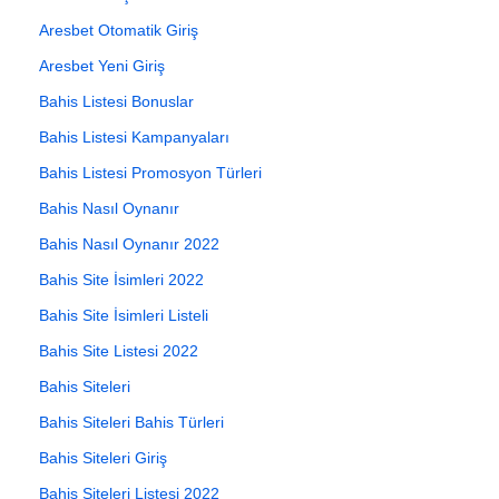
Aresbet Otomatik Giriş
Aresbet Yeni Giriş
Bahis Listesi Bonuslar
Bahis Listesi Kampanyaları
Bahis Listesi Promosyon Türleri
Bahis Nasıl Oynanır
Bahis Nasıl Oynanır 2022
Bahis Site İsimleri 2022
Bahis Site İsimleri Listeli
Bahis Site Listesi 2022
Bahis Siteleri
Bahis Siteleri Bahis Türleri
Bahis Siteleri Giriş
Bahis Siteleri Listesi 2022