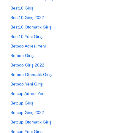
Best10 Giriş
Best10 Giriş 2022
Best10 Otomatik Giriş
Best10 Yeni Giriş
Betboo Adresi Yeni
Betboo Giriş
Betboo Giriş 2022
Betboo Otomatik Giriş
Betboo Yeni Giriş
Betcup Adresi Yeni
Betcup Giriş
Betcup Giriş 2022
Betcup Otomatik Giriş
Betcup Yeni Giriş