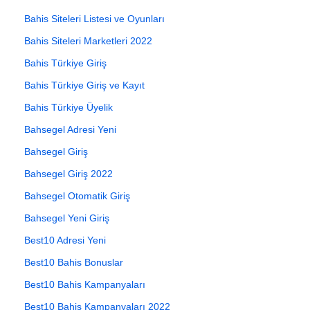
Bahis Siteleri Listesi ve Oyunları
Bahis Siteleri Marketleri 2022
Bahis Türkiye Giriş
Bahis Türkiye Giriş ve Kayıt
Bahis Türkiye Üyelik
Bahsegel Adresi Yeni
Bahsegel Giriş
Bahsegel Giriş 2022
Bahsegel Otomatik Giriş
Bahsegel Yeni Giriş
Best10 Adresi Yeni
Best10 Bahis Bonuslar
Best10 Bahis Kampanyaları
Best10 Bahis Kampanyaları 2022