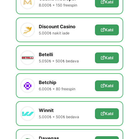
Katıl
8.000₺ + 150 freespin
Discount Casino
Katıl
5.000₺ nakit iade
Betelli
Katıl
5.050₺ + 500₺ bedava
Betchip
Katıl
6.000₺ + 80 freespin
Winnit
Katıl
5.000₺ + 500₺ bedava
Davegas