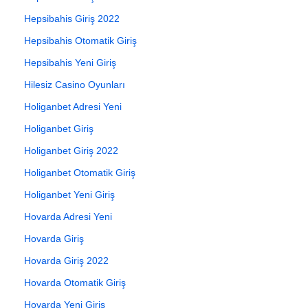
Hepsibahis Giriş 2022
Hepsibahis Otomatik Giriş
Hepsibahis Yeni Giriş
Hilesiz Casino Oyunları
Holiganbet Adresi Yeni
Holiganbet Giriş
Holiganbet Giriş 2022
Holiganbet Otomatik Giriş
Holiganbet Yeni Giriş
Hovarda Adresi Yeni
Hovarda Giriş
Hovarda Giriş 2022
Hovarda Otomatik Giriş
Hovarda Yeni Giriş