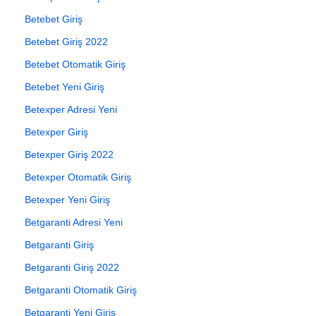
Betebet Giriş
Betebet Giriş 2022
Betebet Otomatik Giriş
Betebet Yeni Giriş
Betexper Adresi Yeni
Betexper Giriş
Betexper Giriş 2022
Betexper Otomatik Giriş
Betexper Yeni Giriş
Betgaranti Adresi Yeni
Betgaranti Giriş
Betgaranti Giriş 2022
Betgaranti Otomatik Giriş
Betgaranti Yeni Giriş