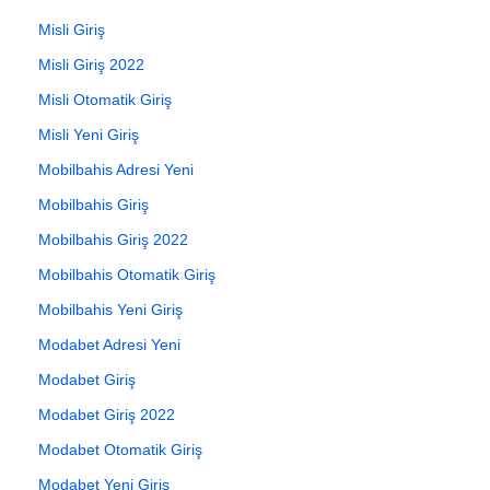
Misli Giriş
Misli Giriş 2022
Misli Otomatik Giriş
Misli Yeni Giriş
Mobilbahis Adresi Yeni
Mobilbahis Giriş
Mobilbahis Giriş 2022
Mobilbahis Otomatik Giriş
Mobilbahis Yeni Giriş
Modabet Adresi Yeni
Modabet Giriş
Modabet Giriş 2022
Modabet Otomatik Giriş
Modabet Yeni Giriş