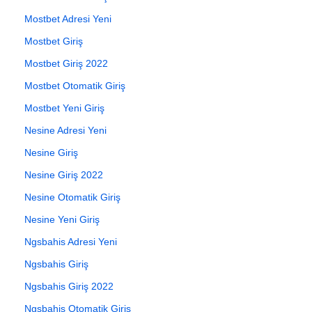
Mostbet Adresi Yeni
Mostbet Giriş
Mostbet Giriş 2022
Mostbet Otomatik Giriş
Mostbet Yeni Giriş
Nesine Adresi Yeni
Nesine Giriş
Nesine Giriş 2022
Nesine Otomatik Giriş
Nesine Yeni Giriş
Ngsbahis Adresi Yeni
Ngsbahis Giriş
Ngsbahis Giriş 2022
Ngsbahis Otomatik Giriş