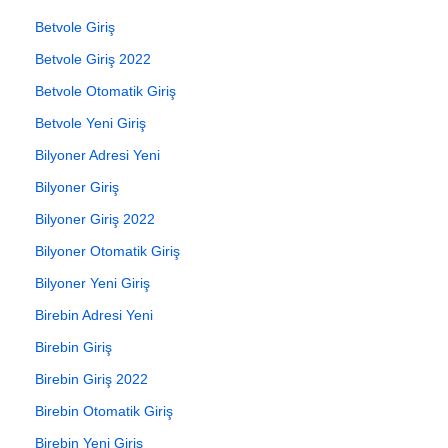
Betvole Giriş
Betvole Giriş 2022
Betvole Otomatik Giriş
Betvole Yeni Giriş
Bilyoner Adresi Yeni
Bilyoner Giriş
Bilyoner Giriş 2022
Bilyoner Otomatik Giriş
Bilyoner Yeni Giriş
Birebin Adresi Yeni
Birebin Giriş
Birebin Giriş 2022
Birebin Otomatik Giriş
Birebin Yeni Giriş