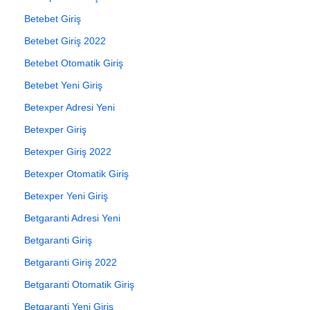
Betebet Giriş
Betebet Giriş 2022
Betebet Otomatik Giriş
Betebet Yeni Giriş
Betexper Adresi Yeni
Betexper Giriş
Betexper Giriş 2022
Betexper Otomatik Giriş
Betexper Yeni Giriş
Betgaranti Adresi Yeni
Betgaranti Giriş
Betgaranti Giriş 2022
Betgaranti Otomatik Giriş
Betgaranti Yeni Giriş