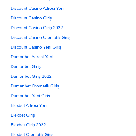
Discount Casino Adresi Yeni
Discount Casino Giriş
Discount Casino Giriş 2022
Discount Casino Otomatik Giriş
Discount Casino Yeni Giriş
Dumanbet Adresi Yeni
Dumanbet Giriş
Dumanbet Giriş 2022
Dumanbet Otomatik Giriş
Dumanbet Yeni Giriş
Elexbet Adresi Yeni
Elexbet Giriş
Elexbet Giriş 2022
Elexbet Otomatik Giriş