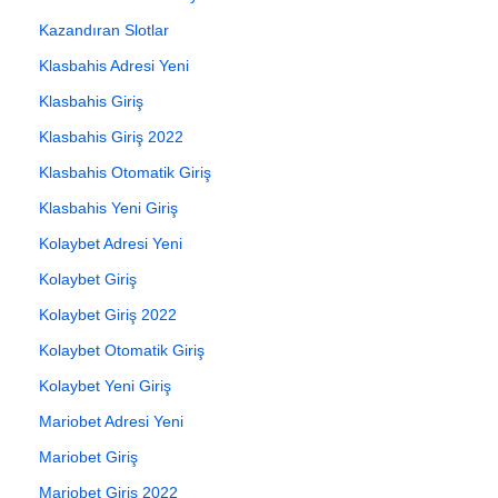
Kazandıran Slotlar
Klasbahis Adresi Yeni
Klasbahis Giriş
Klasbahis Giriş 2022
Klasbahis Otomatik Giriş
Klasbahis Yeni Giriş
Kolaybet Adresi Yeni
Kolaybet Giriş
Kolaybet Giriş 2022
Kolaybet Otomatik Giriş
Kolaybet Yeni Giriş
Mariobet Adresi Yeni
Mariobet Giriş
Mariobet Giriş 2022