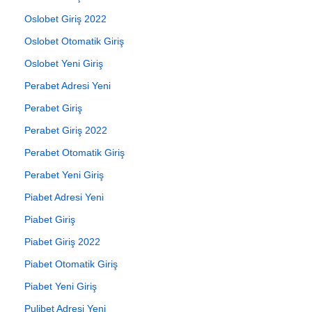
Oslobet Giriş 2022
Oslobet Otomatik Giriş
Oslobet Yeni Giriş
Perabet Adresi Yeni
Perabet Giriş
Perabet Giriş 2022
Perabet Otomatik Giriş
Perabet Yeni Giriş
Piabet Adresi Yeni
Piabet Giriş
Piabet Giriş 2022
Piabet Otomatik Giriş
Piabet Yeni Giriş
Pulibet Adresi Yeni