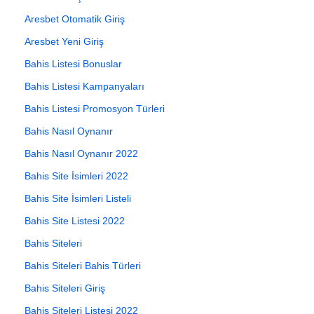
Aresbet Otomatik Giriş
Aresbet Yeni Giriş
Bahis Listesi Bonuslar
Bahis Listesi Kampanyaları
Bahis Listesi Promosyon Türleri
Bahis Nasıl Oynanır
Bahis Nasıl Oynanır 2022
Bahis Site İsimleri 2022
Bahis Site İsimleri Listeli
Bahis Site Listesi 2022
Bahis Siteleri
Bahis Siteleri Bahis Türleri
Bahis Siteleri Giriş
Bahis Siteleri Listesi 2022