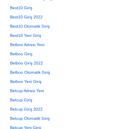
Best10 Giriş
Best10 Giriş 2022
Best10 Otomatik Giriş
Best10 Yeni Giriş
Betboo Adresi Yeni
Betboo Giriş
Betboo Giriş 2022
Betboo Otomatik Giriş
Betboo Yeni Giriş
Betcup Adresi Yeni
Betcup Giriş
Betcup Giriş 2022
Betcup Otomatik Giriş
Betcup Yeni Giriş