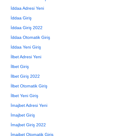
İddaa Adresi Yeni
İddaa Giriş
İddaa Giriş 2022
İddaa Otomatik Giriş
İddaa Yeni Giriş
İlbet Adresi Yeni
İlbet Giriş
İlbet Giriş 2022
İlbet Otomatik Giriş
İlbet Yeni Giriş
İmajbet Adresi Yeni
İmajbet Giriş
İmajbet Giriş 2022
İmajbet Otomatik Giriş