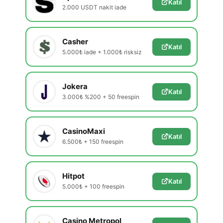
Katıl
2.000 USDT nakit iade
Casher
Katıl
5.000₺ iade + 1.000₺ risksiz
Jokera
Katıl
3.000₺ %200 + 50 freespin
CasinoMaxi
Katıl
6.500₺ + 150 freespin
Hitpot
Katıl
5.000₺ + 100 freespin
Casino Metropol