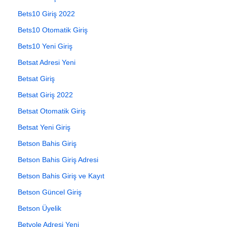
Bets10 Giriş 2022
Bets10 Otomatik Giriş
Bets10 Yeni Giriş
Betsat Adresi Yeni
Betsat Giriş
Betsat Giriş 2022
Betsat Otomatik Giriş
Betsat Yeni Giriş
Betson Bahis Giriş
Betson Bahis Giriş Adresi
Betson Bahis Giriş ve Kayıt
Betson Güncel Giriş
Betson Üyelik
Betvole Adresi Yeni