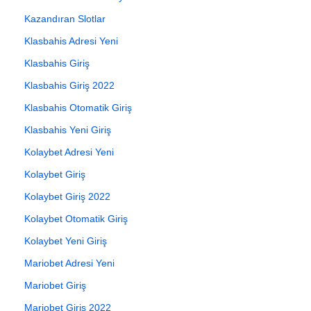
Kazandıran Slotlar
Klasbahis Adresi Yeni
Klasbahis Giriş
Klasbahis Giriş 2022
Klasbahis Otomatik Giriş
Klasbahis Yeni Giriş
Kolaybet Adresi Yeni
Kolaybet Giriş
Kolaybet Giriş 2022
Kolaybet Otomatik Giriş
Kolaybet Yeni Giriş
Mariobet Adresi Yeni
Mariobet Giriş
Mariobet Giriş 2022