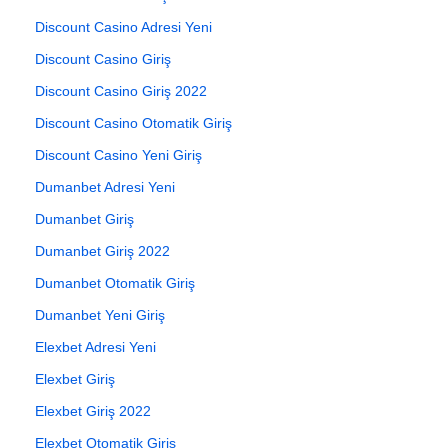
Discount Casino Adresi Yeni
Discount Casino Giriş
Discount Casino Giriş 2022
Discount Casino Otomatik Giriş
Discount Casino Yeni Giriş
Dumanbet Adresi Yeni
Dumanbet Giriş
Dumanbet Giriş 2022
Dumanbet Otomatik Giriş
Dumanbet Yeni Giriş
Elexbet Adresi Yeni
Elexbet Giriş
Elexbet Giriş 2022
Elexbet Otomatik Giriş