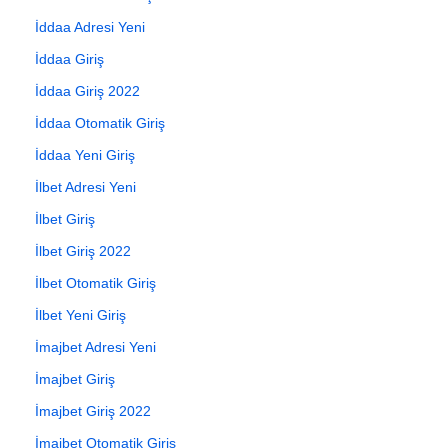
İddaa Adresi Yeni
İddaa Giriş
İddaa Giriş 2022
İddaa Otomatik Giriş
İddaa Yeni Giriş
İlbet Adresi Yeni
İlbet Giriş
İlbet Giriş 2022
İlbet Otomatik Giriş
İlbet Yeni Giriş
İmajbet Adresi Yeni
İmajbet Giriş
İmajbet Giriş 2022
İmajbet Otomatik Giriş