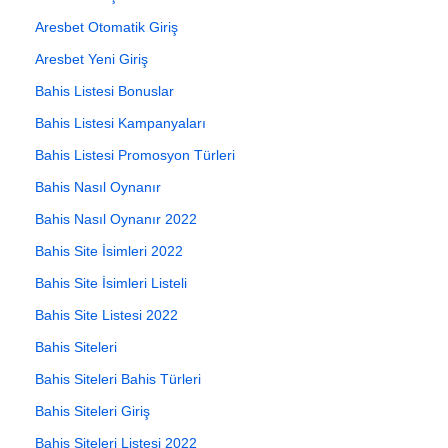
Aresbet Otomatik Giriş
Aresbet Yeni Giriş
Bahis Listesi Bonuslar
Bahis Listesi Kampanyaları
Bahis Listesi Promosyon Türleri
Bahis Nasıl Oynanır
Bahis Nasıl Oynanır 2022
Bahis Site İsimleri 2022
Bahis Site İsimleri Listeli
Bahis Site Listesi 2022
Bahis Siteleri
Bahis Siteleri Bahis Türleri
Bahis Siteleri Giriş
Bahis Siteleri Listesi 2022