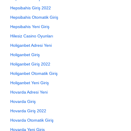
Hepsibahis Giriş 2022
Hepsibahis Otomatik Giriş
Hepsibahis Yeni Giriş
Hilesiz Casino Oyunları
Holiganbet Adresi Yeni
Holiganbet Giriş
Holiganbet Giriş 2022
Holiganbet Otomatik Giriş
Holiganbet Yeni Giriş
Hovarda Adresi Yeni
Hovarda Giriş
Hovarda Giriş 2022
Hovarda Otomatik Giriş
Hovarda Yeni Giriş