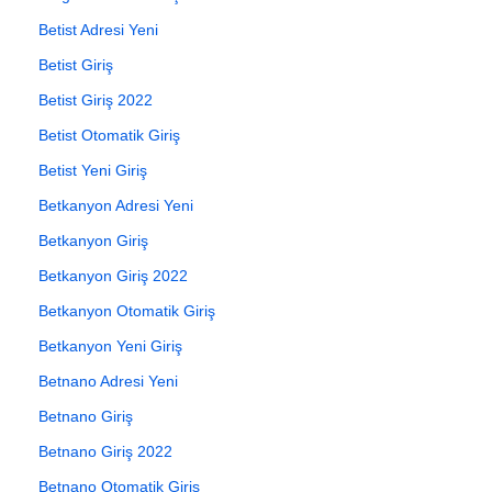
Betist Adresi Yeni
Betist Giriş
Betist Giriş 2022
Betist Otomatik Giriş
Betist Yeni Giriş
Betkanyon Adresi Yeni
Betkanyon Giriş
Betkanyon Giriş 2022
Betkanyon Otomatik Giriş
Betkanyon Yeni Giriş
Betnano Adresi Yeni
Betnano Giriş
Betnano Giriş 2022
Betnano Otomatik Giriş