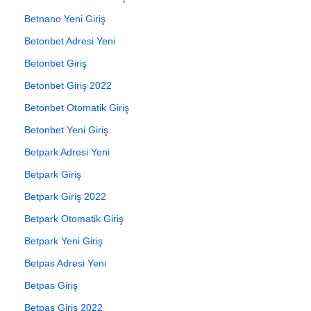
Betnano Yeni Giriş
Betonbet Adresi Yeni
Betonbet Giriş
Betonbet Giriş 2022
Betonbet Otomatik Giriş
Betonbet Yeni Giriş
Betpark Adresi Yeni
Betpark Giriş
Betpark Giriş 2022
Betpark Otomatik Giriş
Betpark Yeni Giriş
Betpas Adresi Yeni
Betpas Giriş
Betpas Giriş 2022