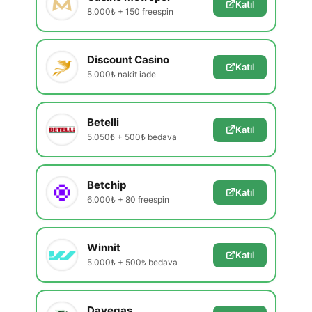
Katıl
8.000₺ + 150 freespin
Discount Casino
Katıl
5.000₺ nakit iade
Betelli
Katıl
5.050₺ + 500₺ bedava
Betchip
Katıl
6.000₺ + 80 freespin
Winnit
Katıl
5.000₺ + 500₺ bedava
Davegas