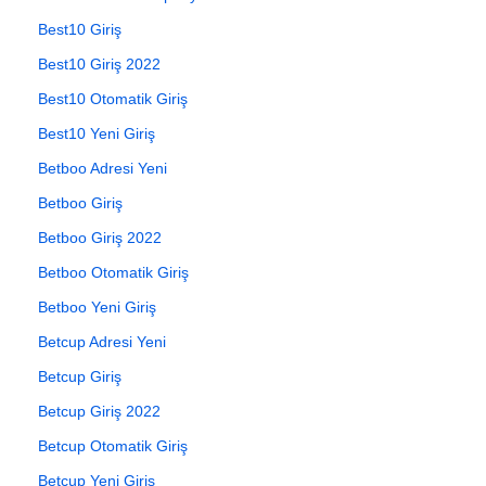
Best10 Giriş
Best10 Giriş 2022
Best10 Otomatik Giriş
Best10 Yeni Giriş
Betboo Adresi Yeni
Betboo Giriş
Betboo Giriş 2022
Betboo Otomatik Giriş
Betboo Yeni Giriş
Betcup Adresi Yeni
Betcup Giriş
Betcup Giriş 2022
Betcup Otomatik Giriş
Betcup Yeni Giriş