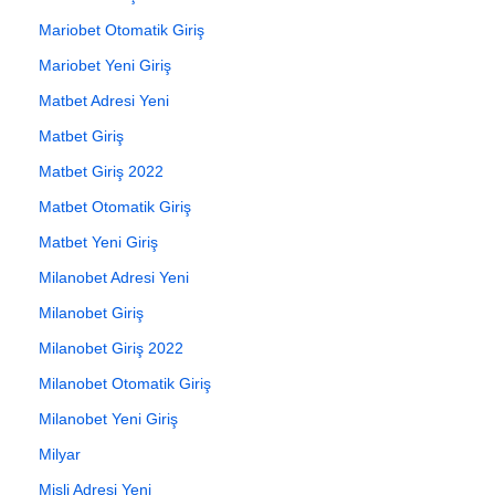
Mariobet Otomatik Giriş
Mariobet Yeni Giriş
Matbet Adresi Yeni
Matbet Giriş
Matbet Giriş 2022
Matbet Otomatik Giriş
Matbet Yeni Giriş
Milanobet Adresi Yeni
Milanobet Giriş
Milanobet Giriş 2022
Milanobet Otomatik Giriş
Milanobet Yeni Giriş
Milyar
Misli Adresi Yeni