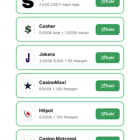
Katıl
2.000 USDT nakit iade
Casher
Katıl
5.000₺ iade + 1.000₺ risksiz
Jokera
Katıl
3.000₺ %200 + 50 freespin
CasinoMaxi
Katıl
6.500₺ + 150 freespin
Hitpot
Katıl
5.000₺ + 100 freespin
Casino Metropol