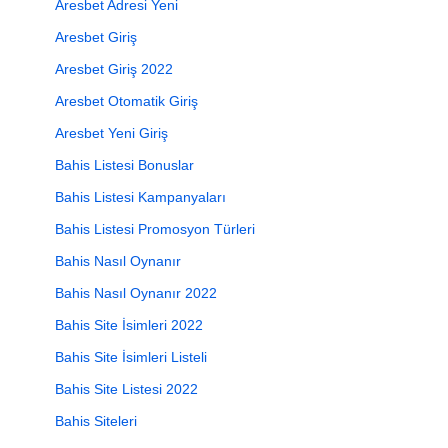
Aresbet Adresi Yeni
Aresbet Giriş
Aresbet Giriş 2022
Aresbet Otomatik Giriş
Aresbet Yeni Giriş
Bahis Listesi Bonuslar
Bahis Listesi Kampanyaları
Bahis Listesi Promosyon Türleri
Bahis Nasıl Oynanır
Bahis Nasıl Oynanır 2022
Bahis Site İsimleri 2022
Bahis Site İsimleri Listeli
Bahis Site Listesi 2022
Bahis Siteleri