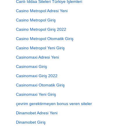
Canlı İddaa Siteleri Türkiye İşlemleri
Casino Metropol Adresi Yeni
Casino Metropol Giriş
Casino Metropol Giriş 2022
Casino Metropol Otomatik Giriş
Casino Metropol Yeni Giriş
Casinomaxi Adresi Yeni
Casinomaxi Giriş
Casinomaxi Giriş 2022
Casinomaxi Otomatik Giriş
Casinomaxi Yeni Giriş
çevrim gerektirmeyen bonus veren siteler
Dinamobet Adresi Yeni
Dinamobet Giriş