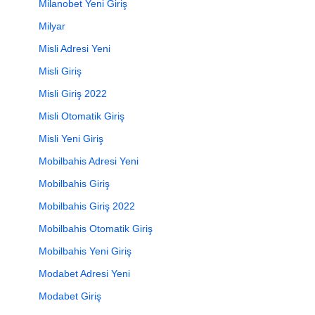
Milanobet Yeni Giriş
Milyar
Misli Adresi Yeni
Misli Giriş
Misli Giriş 2022
Misli Otomatik Giriş
Misli Yeni Giriş
Mobilbahis Adresi Yeni
Mobilbahis Giriş
Mobilbahis Giriş 2022
Mobilbahis Otomatik Giriş
Mobilbahis Yeni Giriş
Modabet Adresi Yeni
Modabet Giriş