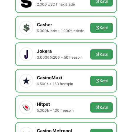
Katıl
2.000 USDT nakit iade
Casher
Katıl
5.000₺ iade + 1.000₺ risksiz
Jokera
Katıl
3.000₺ %200 + 50 freespin
CasinoMaxi
Katıl
6.500₺ + 150 freespin
Hitpot
Katıl
5.000₺ + 100 freespin
Casino Metropol