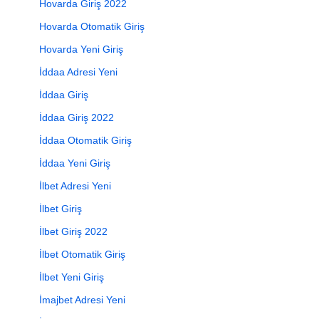
Hovarda Giriş 2022
Hovarda Otomatik Giriş
Hovarda Yeni Giriş
İddaa Adresi Yeni
İddaa Giriş
İddaa Giriş 2022
İddaa Otomatik Giriş
İddaa Yeni Giriş
İlbet Adresi Yeni
İlbet Giriş
İlbet Giriş 2022
İlbet Otomatik Giriş
İlbet Yeni Giriş
İmajbet Adresi Yeni