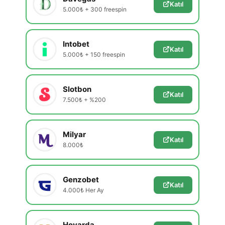
Katıl
5.000₺ + 300 freespin
Intobet
Katıl
5.000₺ + 150 freespin
Slotbon
Katıl
7.500₺ + %200
Milyar
Katıl
8.000₺
Genzobet
Katıl
4.000₺ Her Ay
Hovarda