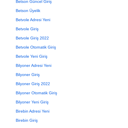
Betson Güncel Giriş
Betson Üyelik
Betvole Adresi Yeni
Betvole Giriş
Betvole Giriş 2022
Betvole Otomatik Giriş
Betvole Yeni Giriş
Bilyoner Adresi Yeni
Bilyoner Giriş
Bilyoner Giriş 2022
Bilyoner Otomatik Giriş
Bilyoner Yeni Giriş
Birebin Adresi Yeni
Birebin Giriş