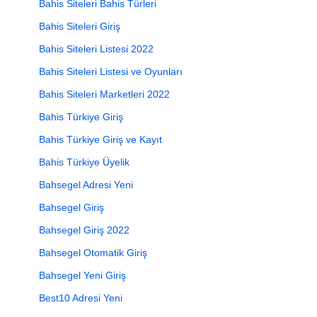
Bahis Siteleri Bahis Türleri
Bahis Siteleri Giriş
Bahis Siteleri Listesi 2022
Bahis Siteleri Listesi ve Oyunları
Bahis Siteleri Marketleri 2022
Bahis Türkiye Giriş
Bahis Türkiye Giriş ve Kayıt
Bahis Türkiye Üyelik
Bahsegel Adresi Yeni
Bahsegel Giriş
Bahsegel Giriş 2022
Bahsegel Otomatik Giriş
Bahsegel Yeni Giriş
Best10 Adresi Yeni