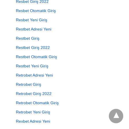
Resbet Giriş 2022
Resbet Otomatik Giriş
Resbet Yeni Giriş
Restbet Adresi Yeni
Restbet Giriş
Restbet Giriş 2022
Restbet Otomatik Giriş
Restbet Yeni Giriş
Retrobet Adresi Yeni
Retrobet Giriş
Retrobet Giriş 2022
Retrobet Otomatik Giriş
Retrobet Yeni Giriş
Rexbet Adresi Yeni