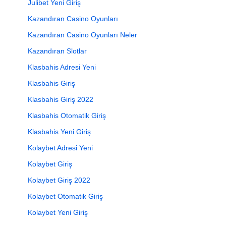
Julibet Yeni Giriş
Kazandıran Casino Oyunları
Kazandıran Casino Oyunları Neler
Kazandıran Slotlar
Klasbahis Adresi Yeni
Klasbahis Giriş
Klasbahis Giriş 2022
Klasbahis Otomatik Giriş
Klasbahis Yeni Giriş
Kolaybet Adresi Yeni
Kolaybet Giriş
Kolaybet Giriş 2022
Kolaybet Otomatik Giriş
Kolaybet Yeni Giriş