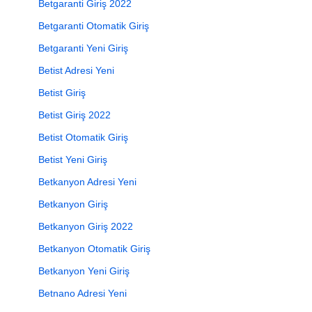
Betgaranti Giriş 2022
Betgaranti Otomatik Giriş
Betgaranti Yeni Giriş
Betist Adresi Yeni
Betist Giriş
Betist Giriş 2022
Betist Otomatik Giriş
Betist Yeni Giriş
Betkanyon Adresi Yeni
Betkanyon Giriş
Betkanyon Giriş 2022
Betkanyon Otomatik Giriş
Betkanyon Yeni Giriş
Betnano Adresi Yeni