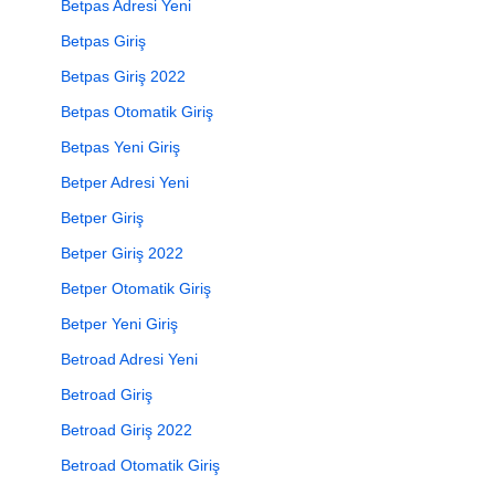
Betpas Adresi Yeni
Betpas Giriş
Betpas Giriş 2022
Betpas Otomatik Giriş
Betpas Yeni Giriş
Betper Adresi Yeni
Betper Giriş
Betper Giriş 2022
Betper Otomatik Giriş
Betper Yeni Giriş
Betroad Adresi Yeni
Betroad Giriş
Betroad Giriş 2022
Betroad Otomatik Giriş