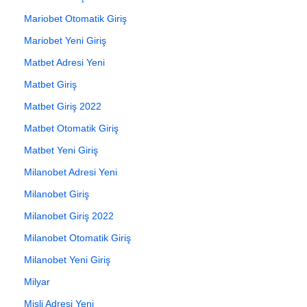
Mariobet Otomatik Giriş
Mariobet Yeni Giriş
Matbet Adresi Yeni
Matbet Giriş
Matbet Giriş 2022
Matbet Otomatik Giriş
Matbet Yeni Giriş
Milanobet Adresi Yeni
Milanobet Giriş
Milanobet Giriş 2022
Milanobet Otomatik Giriş
Milanobet Yeni Giriş
Milyar
Misli Adresi Yeni