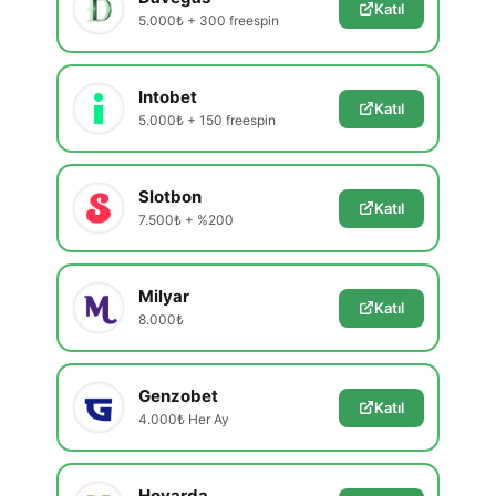
Katıl
5.000₺ + 300 freespin
Intobet
Katıl
5.000₺ + 150 freespin
Slotbon
Katıl
7.500₺ + %200
Milyar
Katıl
8.000₺
Genzobet
Katıl
4.000₺ Her Ay
Hovarda