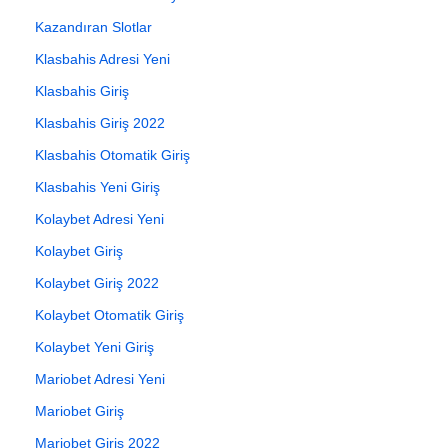
Kazandıran Slotlar
Klasbahis Adresi Yeni
Klasbahis Giriş
Klasbahis Giriş 2022
Klasbahis Otomatik Giriş
Klasbahis Yeni Giriş
Kolaybet Adresi Yeni
Kolaybet Giriş
Kolaybet Giriş 2022
Kolaybet Otomatik Giriş
Kolaybet Yeni Giriş
Mariobet Adresi Yeni
Mariobet Giriş
Mariobet Giriş 2022