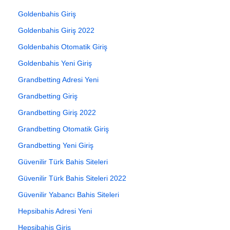
Goldenbahis Giriş
Goldenbahis Giriş 2022
Goldenbahis Otomatik Giriş
Goldenbahis Yeni Giriş
Grandbetting Adresi Yeni
Grandbetting Giriş
Grandbetting Giriş 2022
Grandbetting Otomatik Giriş
Grandbetting Yeni Giriş
Güvenilir Türk Bahis Siteleri
Güvenilir Türk Bahis Siteleri 2022
Güvenilir Yabancı Bahis Siteleri
Hepsibahis Adresi Yeni
Hepsibahis Giriş