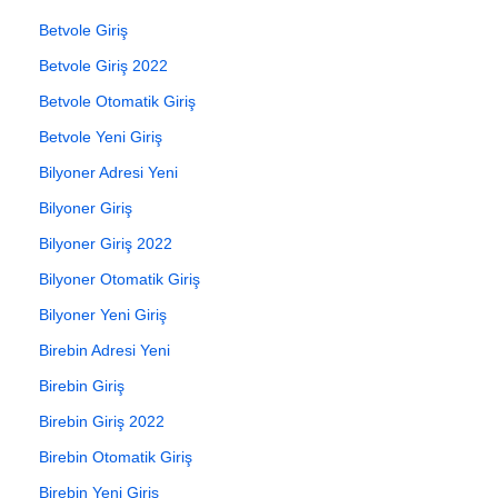
Betvole Giriş
Betvole Giriş 2022
Betvole Otomatik Giriş
Betvole Yeni Giriş
Bilyoner Adresi Yeni
Bilyoner Giriş
Bilyoner Giriş 2022
Bilyoner Otomatik Giriş
Bilyoner Yeni Giriş
Birebin Adresi Yeni
Birebin Giriş
Birebin Giriş 2022
Birebin Otomatik Giriş
Birebin Yeni Giriş