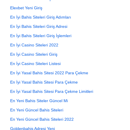
Elexbet Yeni Giriş
En İyi Bahis Siteleri Giriş Adımları
En İyi Bahis Siteleri Giriş Adresi
En İyi Bahis Siteleri Giriş İşlemleri
En İyi Casino Siteleri 2022
En İyi Casino Siteleri Giriş
En İyi Casino Siteleri Listesi
En İyi Yasal Bahis Sitesi 2022 Para Çekme
En İyi Yasal Bahis Sitesi Para Çekme
En İyi Yasal Bahis Sitesi Para Çekme Limitleri
En Yeni Bahis Siteler Güncel Mi
En Yeni Güncel Bahis Siteleri
En Yeni Güncel Bahis Siteleri 2022
Goldenbahis Adresi Yeni