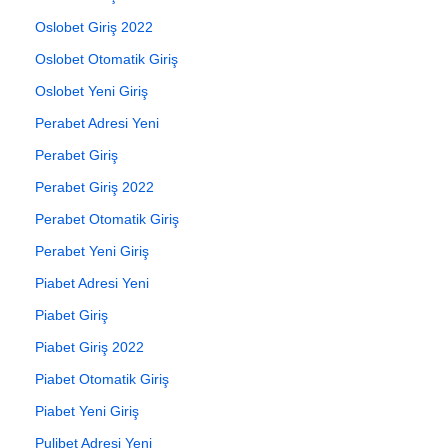
Oslobet Giriş 2022
Oslobet Otomatik Giriş
Oslobet Yeni Giriş
Perabet Adresi Yeni
Perabet Giriş
Perabet Giriş 2022
Perabet Otomatik Giriş
Perabet Yeni Giriş
Piabet Adresi Yeni
Piabet Giriş
Piabet Giriş 2022
Piabet Otomatik Giriş
Piabet Yeni Giriş
Pulibet Adresi Yeni