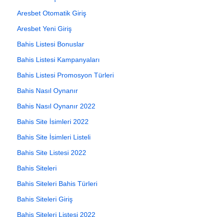
Aresbet Otomatik Giriş
Aresbet Yeni Giriş
Bahis Listesi Bonuslar
Bahis Listesi Kampanyaları
Bahis Listesi Promosyon Türleri
Bahis Nasıl Oynanır
Bahis Nasıl Oynanır 2022
Bahis Site İsimleri 2022
Bahis Site İsimleri Listeli
Bahis Site Listesi 2022
Bahis Siteleri
Bahis Siteleri Bahis Türleri
Bahis Siteleri Giriş
Bahis Siteleri Listesi 2022