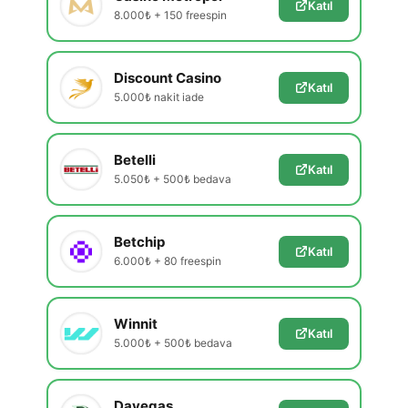
Katıl
8.000₺ + 150 freespin
Discount Casino
Katıl
5.000₺ nakit iade
Betelli
Katıl
5.050₺ + 500₺ bedava
Betchip
Katıl
6.000₺ + 80 freespin
Winnit
Katıl
5.000₺ + 500₺ bedava
Davegas