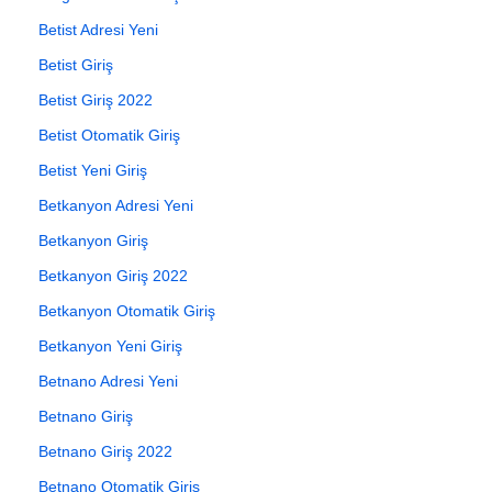
Betist Adresi Yeni
Betist Giriş
Betist Giriş 2022
Betist Otomatik Giriş
Betist Yeni Giriş
Betkanyon Adresi Yeni
Betkanyon Giriş
Betkanyon Giriş 2022
Betkanyon Otomatik Giriş
Betkanyon Yeni Giriş
Betnano Adresi Yeni
Betnano Giriş
Betnano Giriş 2022
Betnano Otomatik Giriş