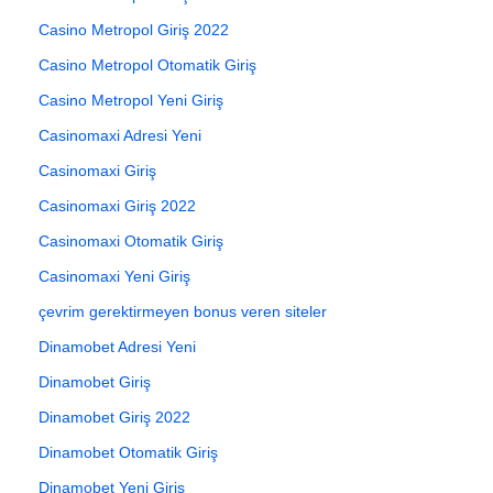
Casino Metropol Giriş 2022
Casino Metropol Otomatik Giriş
Casino Metropol Yeni Giriş
Casinomaxi Adresi Yeni
Casinomaxi Giriş
Casinomaxi Giriş 2022
Casinomaxi Otomatik Giriş
Casinomaxi Yeni Giriş
çevrim gerektirmeyen bonus veren siteler
Dinamobet Adresi Yeni
Dinamobet Giriş
Dinamobet Giriş 2022
Dinamobet Otomatik Giriş
Dinamobet Yeni Giriş