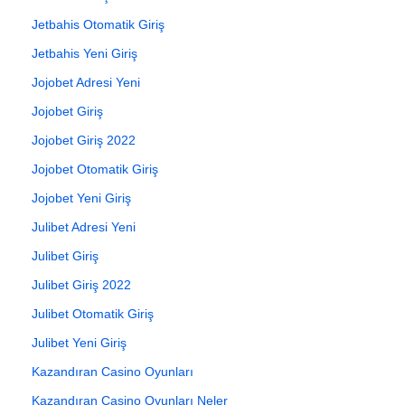
Jetbahis Otomatik Giriş
Jetbahis Yeni Giriş
Jojobet Adresi Yeni
Jojobet Giriş
Jojobet Giriş 2022
Jojobet Otomatik Giriş
Jojobet Yeni Giriş
Julibet Adresi Yeni
Julibet Giriş
Julibet Giriş 2022
Julibet Otomatik Giriş
Julibet Yeni Giriş
Kazandıran Casino Oyunları
Kazandıran Casino Oyunları Neler