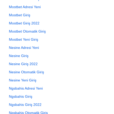
Mostbet Adresi Yeni
Mostbet Giriş
Mostbet Giriş 2022
Mostbet Otomatik Giriş
Mostbet Yeni Giriş
Nesine Adresi Yeni
Nesine Giriş
Nesine Giriş 2022
Nesine Otomatik Giriş
Nesine Yeni Giriş
Ngsbahis Adresi Yeni
Ngsbahis Giriş
Ngsbahis Giriş 2022
Ngsbahis Otomatik Giriş