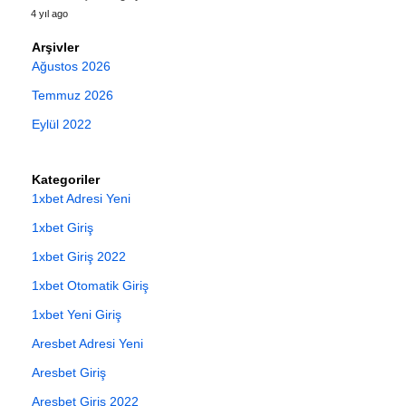
4 yıl ago
Arşivler
Ağustos 2026
Temmuz 2026
Eylül 2022
Kategoriler
1xbet Adresi Yeni
1xbet Giriş
1xbet Giriş 2022
1xbet Otomatik Giriş
1xbet Yeni Giriş
Aresbet Adresi Yeni
Aresbet Giriş
Aresbet Giriş 2022