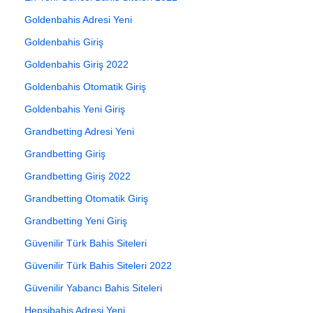
Goldenbahis Adresi Yeni
Goldenbahis Giriş
Goldenbahis Giriş 2022
Goldenbahis Otomatik Giriş
Goldenbahis Yeni Giriş
Grandbetting Adresi Yeni
Grandbetting Giriş
Grandbetting Giriş 2022
Grandbetting Otomatik Giriş
Grandbetting Yeni Giriş
Güvenilir Türk Bahis Siteleri
Güvenilir Türk Bahis Siteleri 2022
Güvenilir Yabancı Bahis Siteleri
Hepsibahis Adresi Yeni