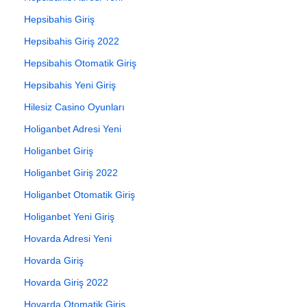
Hepsibahis Giriş
Hepsibahis Giriş 2022
Hepsibahis Otomatik Giriş
Hepsibahis Yeni Giriş
Hilesiz Casino Oyunları
Holiganbet Adresi Yeni
Holiganbet Giriş
Holiganbet Giriş 2022
Holiganbet Otomatik Giriş
Holiganbet Yeni Giriş
Hovarda Adresi Yeni
Hovarda Giriş
Hovarda Giriş 2022
Hovarda Otomatik Giriş