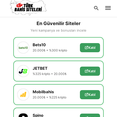
En Güvenilir Siteler
Yeni kampanya ve bonusları incele
Type
Bets10
your
Katıl
searc
20.000₺ + %300 kripto
query
and
hit
enter:
JETBET
Katıl
%325 kripto + 20.000₺
Mobilbahis
Katıl
20.000₺ + %225 kripto
Spino