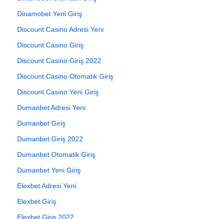
Dinamobet Yeni Giriş
Discount Casino Adresi Yeni
Discount Casino Giriş
Discount Casino Giriş 2022
Discount Casino Otomatik Giriş
Discount Casino Yeni Giriş
Dumanbet Adresi Yeni
Dumanbet Giriş
Dumanbet Giriş 2022
Dumanbet Otomatik Giriş
Dumanbet Yeni Giriş
Elexbet Adresi Yeni
Elexbet Giriş
Elexbet Giriş 2022