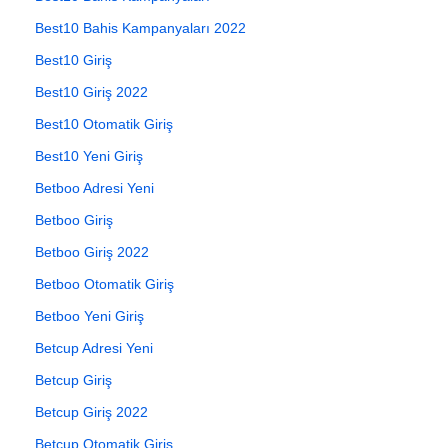
Best10 Bahis Kampanyaları 2022
Best10 Giriş
Best10 Giriş 2022
Best10 Otomatik Giriş
Best10 Yeni Giriş
Betboo Adresi Yeni
Betboo Giriş
Betboo Giriş 2022
Betboo Otomatik Giriş
Betboo Yeni Giriş
Betcup Adresi Yeni
Betcup Giriş
Betcup Giriş 2022
Betcup Otomatik Giriş