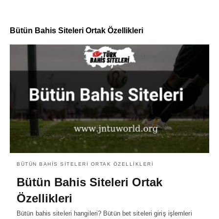
Bütün Bahis Siteleri Ortak Özellikleri
BÜTÜN BAHIS SITELERI ORTAK ÖZELLIKLERI
Bütün Bahis Siteleri Ortak
Özellikleri
Bütün bahis siteleri hangileri? Bütün bet siteleri giriş işlemleri