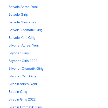
Betvole Adresi Yeni
Betvole Giriş
Betvole Giriş 2022
Betvole Otomatik Giriş
Betvole Yeni Giriş
Bilyoner Adresi Yeni
Bilyoner Giriş
Bilyoner Giriş 2022
Bilyoner Otomatik Giriş
Bilyoner Yeni Giriş
Birebin Adresi Yeni
Birebin Giriş
Birebin Giriş 2022
Birebin Otomatik Giriş