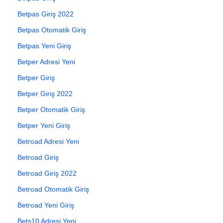
Betpas Giriş 2022
Betpas Otomatik Giriş
Betpas Yeni Giriş
Betper Adresi Yeni
Betper Giriş
Betper Giriş 2022
Betper Otomatik Giriş
Betper Yeni Giriş
Betroad Adresi Yeni
Betroad Giriş
Betroad Giriş 2022
Betroad Otomatik Giriş
Betroad Yeni Giriş
Bets10 Adresi Yeni