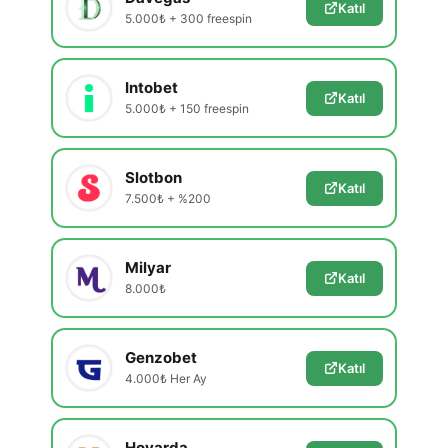
Katıl
5.000₺ + 300 freespin
Intobet
Katıl
5.000₺ + 150 freespin
Slotbon
Katıl
7.500₺ + %200
Milyar
Katıl
8.000₺
Genzobet
Katıl
4.000₺ Her Ay
Hovarda