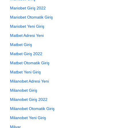
Mariobet Giriş 2022
Mariobet Otomatik Giriş
Mariobet Yeni Giriş
Matbet Adresi Yeni
Matbet Giriş
Matbet Giriş 2022
Matbet Otomatik Giriş
Matbet Yeni Giriş
Milanobet Adresi Yeni
Milanobet Giriş
Milanobet Giriş 2022
Milanobet Otomatik Giriş
Milanobet Yeni Giriş
Milyar