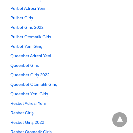
Pulibet Adresi Yeni
Pulibet Giriş
Pulibet Giriş 2022
Pulibet Otomatik Giriş
Pulibet Yeni Giriş
Queenbet Adresi Yeni
Queenbet Giriş
Queenbet Giriş 2022
Queenbet Otomatik Giriş
Queenbet Yeni Giriş
Resbet Adresi Yeni
Resbet Giriş
Resbet Giriş 2022
Resbet Otomatik Giriş