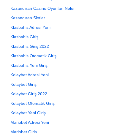
Kazandıran Casino Oyunları Neler
Kazandıran Slotlar
Klasbahis Adresi Yeni
Klasbahis Giriş
Klasbahis Giriş 2022
Klasbahis Otomatik Giriş
Klasbahis Yeni Giriş
Kolaybet Adresi Yeni
Kolaybet Giriş
Kolaybet Giriş 2022
Kolaybet Otomatik Giriş
Kolaybet Yeni Giriş
Mariobet Adresi Yeni
Mariobet Giriş