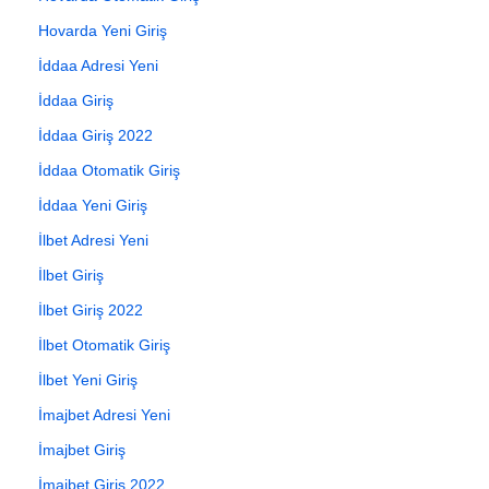
Hovarda Yeni Giriş
İddaa Adresi Yeni
İddaa Giriş
İddaa Giriş 2022
İddaa Otomatik Giriş
İddaa Yeni Giriş
İlbet Adresi Yeni
İlbet Giriş
İlbet Giriş 2022
İlbet Otomatik Giriş
İlbet Yeni Giriş
İmajbet Adresi Yeni
İmajbet Giriş
İmajbet Giriş 2022