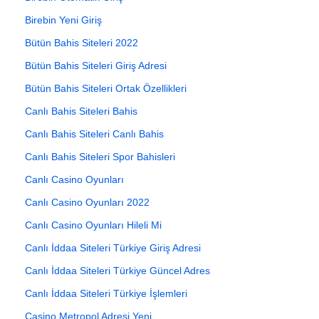
Birebin Yeni Giriş
Bütün Bahis Siteleri 2022
Bütün Bahis Siteleri Giriş Adresi
Bütün Bahis Siteleri Ortak Özellikleri
Canlı Bahis Siteleri Bahis
Canlı Bahis Siteleri Canlı Bahis
Canlı Bahis Siteleri Spor Bahisleri
Canlı Casino Oyunları
Canlı Casino Oyunları 2022
Canlı Casino Oyunları Hileli Mi
Canlı İddaa Siteleri Türkiye Giriş Adresi
Canlı İddaa Siteleri Türkiye Güncel Adres
Canlı İddaa Siteleri Türkiye İşlemleri
Casino Metropol Adresi Yeni