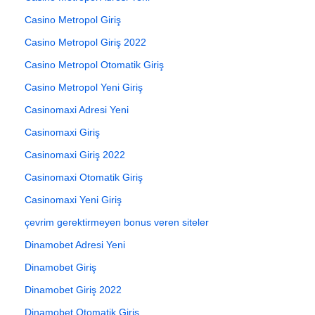
Casino Metropol Giriş
Casino Metropol Giriş 2022
Casino Metropol Otomatik Giriş
Casino Metropol Yeni Giriş
Casinomaxi Adresi Yeni
Casinomaxi Giriş
Casinomaxi Giriş 2022
Casinomaxi Otomatik Giriş
Casinomaxi Yeni Giriş
çevrim gerektirmeyen bonus veren siteler
Dinamobet Adresi Yeni
Dinamobet Giriş
Dinamobet Giriş 2022
Dinamobet Otomatik Giriş