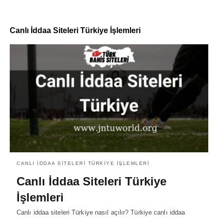
Canlı İddaa Siteleri Türkiye İşlemleri
CANLI İDDAA SITELERI TÜRKIYE İŞLEMLERI
Canlı İddaa Siteleri Türkiye
İşlemleri
Canlı iddaa siteleri Türkiye nasıl açılır? Türkiye canlı iddaa