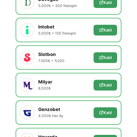
Katıl
5.000₺ + 300 freespin
Intobet
Katıl
5.000₺ + 150 freespin
Slotbon
Katıl
7.500₺ + %200
Milyar
Katıl
8.000₺
Genzobet
Katıl
4.000₺ Her Ay
Hovarda