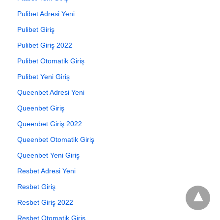
Pulibet Adresi Yeni
Pulibet Giriş
Pulibet Giriş 2022
Pulibet Otomatik Giriş
Pulibet Yeni Giriş
Queenbet Adresi Yeni
Queenbet Giriş
Queenbet Giriş 2022
Queenbet Otomatik Giriş
Queenbet Yeni Giriş
Resbet Adresi Yeni
Resbet Giriş
Resbet Giriş 2022
Resbet Otomatik Giriş