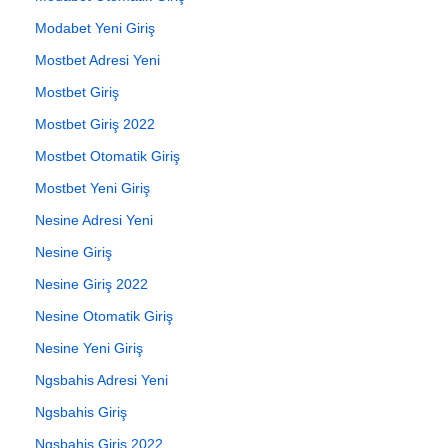
Modabet Yeni Giriş
Mostbet Adresi Yeni
Mostbet Giriş
Mostbet Giriş 2022
Mostbet Otomatik Giriş
Mostbet Yeni Giriş
Nesine Adresi Yeni
Nesine Giriş
Nesine Giriş 2022
Nesine Otomatik Giriş
Nesine Yeni Giriş
Ngsbahis Adresi Yeni
Ngsbahis Giriş
Ngsbahis Giriş 2022