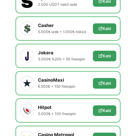
Katıl
2.000 USDT nakit iade
Casher
Katıl
5.000₺ iade + 1.000₺ risksiz
Jokera
Katıl
3.000₺ %200 + 50 freespin
CasinoMaxi
Katıl
6.500₺ + 150 freespin
Hitpot
Katıl
5.000₺ + 100 freespin
Casino Metropol