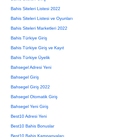
Bahis Siteleri Listesi 2022
Bahis Siteleri Listesi ve Oyunları
Bahis Siteleri Marketleri 2022
Bahis Türkiye Giriş
Bahis Türkiye Giriş ve Kayıt
Bahis Türkiye Üyelik
Bahsegel Adresi Yeni
Bahsegel Giriş
Bahsegel Giriş 2022
Bahsegel Otomatik Giriş
Bahsegel Yeni Giriş
Best10 Adresi Yeni
Best10 Bahis Bonuslar
Best10 Bahis Kampanyaları