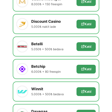
Katıl
8.000₺ + 150 freespin
Discount Casino
Katıl
5.000₺ nakit iade
Betelli
Katıl
5.050₺ + 500₺ bedava
Betchip
Katıl
6.000₺ + 80 freespin
Winnit
Katıl
5.000₺ + 500₺ bedava
Davegas