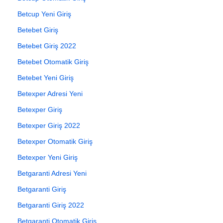
Betcup Yeni Giriş
Betebet Giriş
Betebet Giriş 2022
Betebet Otomatik Giriş
Betebet Yeni Giriş
Betexper Adresi Yeni
Betexper Giriş
Betexper Giriş 2022
Betexper Otomatik Giriş
Betexper Yeni Giriş
Betgaranti Adresi Yeni
Betgaranti Giriş
Betgaranti Giriş 2022
Betgaranti Otomatik Giriş