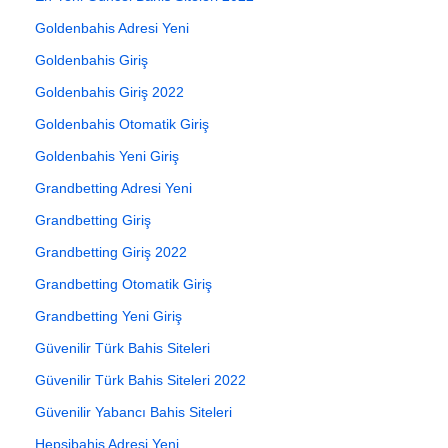
Goldenbahis Adresi Yeni
Goldenbahis Giriş
Goldenbahis Giriş 2022
Goldenbahis Otomatik Giriş
Goldenbahis Yeni Giriş
Grandbetting Adresi Yeni
Grandbetting Giriş
Grandbetting Giriş 2022
Grandbetting Otomatik Giriş
Grandbetting Yeni Giriş
Güvenilir Türk Bahis Siteleri
Güvenilir Türk Bahis Siteleri 2022
Güvenilir Yabancı Bahis Siteleri
Hepsibahis Adresi Yeni