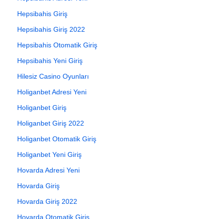
Hepsibahis Giriş
Hepsibahis Giriş 2022
Hepsibahis Otomatik Giriş
Hepsibahis Yeni Giriş
Hilesiz Casino Oyunları
Holiganbet Adresi Yeni
Holiganbet Giriş
Holiganbet Giriş 2022
Holiganbet Otomatik Giriş
Holiganbet Yeni Giriş
Hovarda Adresi Yeni
Hovarda Giriş
Hovarda Giriş 2022
Hovarda Otomatik Giriş