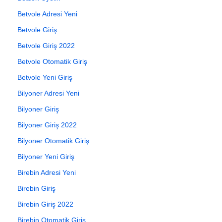
Betvole Adresi Yeni
Betvole Giriş
Betvole Giriş 2022
Betvole Otomatik Giriş
Betvole Yeni Giriş
Bilyoner Adresi Yeni
Bilyoner Giriş
Bilyoner Giriş 2022
Bilyoner Otomatik Giriş
Bilyoner Yeni Giriş
Birebin Adresi Yeni
Birebin Giriş
Birebin Giriş 2022
Birebin Otomatik Giriş