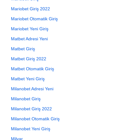
Mariobet Giriş 2022
Mariobet Otomatik Giriş
Mariobet Yeni Giriş
Matbet Adresi Yeni
Matbet Giriş
Matbet Giriş 2022
Matbet Otomatik Giriş
Matbet Yeni Giriş
Milanobet Adresi Yeni
Milanobet Giriş
Milanobet Giriş 2022
Milanobet Otomatik Giriş
Milanobet Yeni Giriş
Milyar