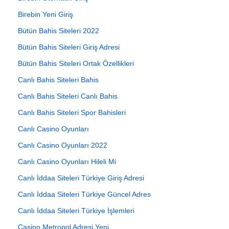
Birebin Yeni Giriş
Bütün Bahis Siteleri 2022
Bütün Bahis Siteleri Giriş Adresi
Bütün Bahis Siteleri Ortak Özellikleri
Canlı Bahis Siteleri Bahis
Canlı Bahis Siteleri Canlı Bahis
Canlı Bahis Siteleri Spor Bahisleri
Canlı Casino Oyunları
Canlı Casino Oyunları 2022
Canlı Casino Oyunları Hileli Mi
Canlı İddaa Siteleri Türkiye Giriş Adresi
Canlı İddaa Siteleri Türkiye Güncel Adres
Canlı İddaa Siteleri Türkiye İşlemleri
Casino Metropol Adresi Yeni