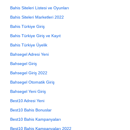
Bahis Siteleri Listesi ve Oyunları
Bahis Siteleri Marketleri 2022
Bahis Türkiye Giriş
Bahis Türkiye Giriş ve Kayıt
Bahis Türkiye Üyelik
Bahsegel Adresi Yeni
Bahsegel Giriş
Bahsegel Giriş 2022
Bahsegel Otomatik Giriş
Bahsegel Yeni Giriş
Best10 Adresi Yeni
Best10 Bahis Bonuslar
Best10 Bahis Kampanyaları
Best10 Bahis Kampanyaları 2022