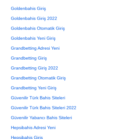
Goldenbahis Giriş
Goldenbahis Giriş 2022
Goldenbahis Otomatik Giriş
Goldenbahis Yeni Giriş
Grandbetting Adresi Yeni
Grandbetting Giriş
Grandbetting Giriş 2022
Grandbetting Otomatik Giriş
Grandbetting Yeni Giriş
Güvenilir Türk Bahis Siteleri
Güvenilir Türk Bahis Siteleri 2022
Güvenilir Yabancı Bahis Siteleri
Hepsibahis Adresi Yeni
Hepsibahis Giriş