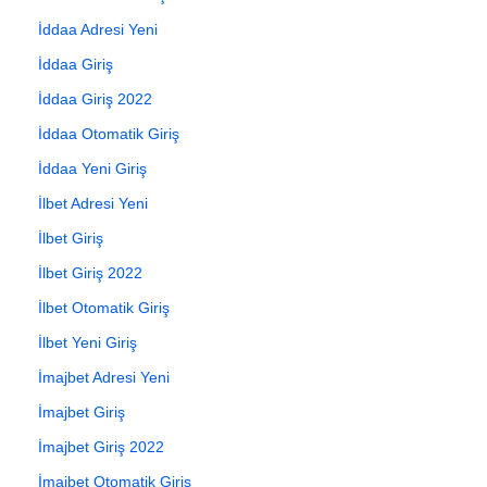
İddaa Adresi Yeni
İddaa Giriş
İddaa Giriş 2022
İddaa Otomatik Giriş
İddaa Yeni Giriş
İlbet Adresi Yeni
İlbet Giriş
İlbet Giriş 2022
İlbet Otomatik Giriş
İlbet Yeni Giriş
İmajbet Adresi Yeni
İmajbet Giriş
İmajbet Giriş 2022
İmajbet Otomatik Giriş