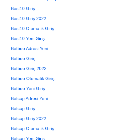
Best10 Giriş
Best10 Giriş 2022
Best10 Otomatik Giriş
Best10 Yeni Giriş
Betboo Adresi Yeni
Betboo Giriş
Betboo Giriş 2022
Betboo Otomatik Giriş
Betboo Yeni Giriş
Betcup Adresi Yeni
Betcup Giriş
Betcup Giriş 2022
Betcup Otomatik Giriş
Betcup Yeni Giriş