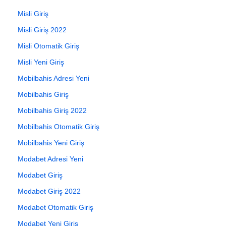
Misli Giriş
Misli Giriş 2022
Misli Otomatik Giriş
Misli Yeni Giriş
Mobilbahis Adresi Yeni
Mobilbahis Giriş
Mobilbahis Giriş 2022
Mobilbahis Otomatik Giriş
Mobilbahis Yeni Giriş
Modabet Adresi Yeni
Modabet Giriş
Modabet Giriş 2022
Modabet Otomatik Giriş
Modabet Yeni Giriş