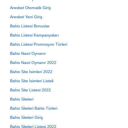
Aresbet Otomatik Giriş
Aresbet Yeni Giriş
Bahis Listesi Bonuslar
Bahis Listesi Kampanyaları
Bahis Listesi Promosyon Türleri
Bahis Nasıl Oynanır
Bahis Nasıl Oynanır 2022
Bahis Site İsimleri 2022
Bahis Site İsimleri Listeli
Bahis Site Listesi 2022
Bahis Siteleri
Bahis Siteleri Bahis Türleri
Bahis Siteleri Giriş
Bahis Siteleri Listesi 2022