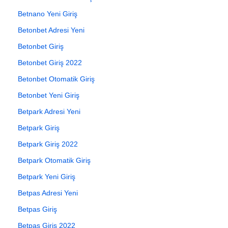
Betnano Yeni Giriş
Betonbet Adresi Yeni
Betonbet Giriş
Betonbet Giriş 2022
Betonbet Otomatik Giriş
Betonbet Yeni Giriş
Betpark Adresi Yeni
Betpark Giriş
Betpark Giriş 2022
Betpark Otomatik Giriş
Betpark Yeni Giriş
Betpas Adresi Yeni
Betpas Giriş
Betpas Giriş 2022