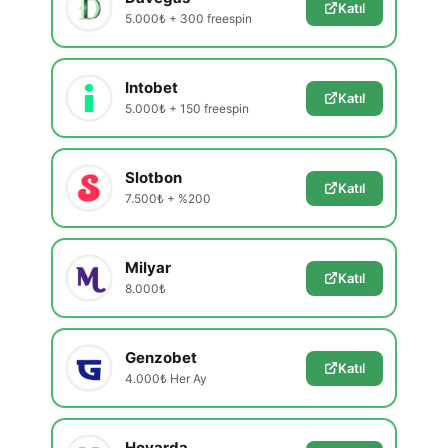
Katıl
5.000₺ + 300 freespin
Intobet
Katıl
5.000₺ + 150 freespin
Slotbon
Katıl
7.500₺ + %200
Milyar
Katıl
8.000₺
Genzobet
Katıl
4.000₺ Her Ay
Hovarda