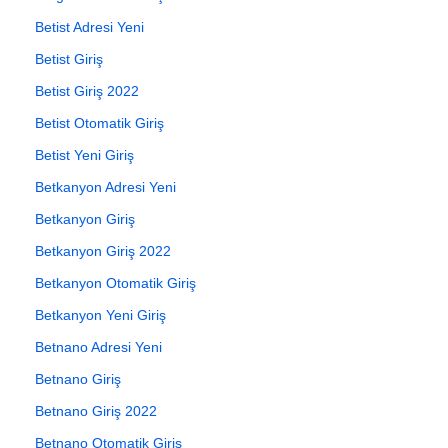
Betist Adresi Yeni
Betist Giriş
Betist Giriş 2022
Betist Otomatik Giriş
Betist Yeni Giriş
Betkanyon Adresi Yeni
Betkanyon Giriş
Betkanyon Giriş 2022
Betkanyon Otomatik Giriş
Betkanyon Yeni Giriş
Betnano Adresi Yeni
Betnano Giriş
Betnano Giriş 2022
Betnano Otomatik Giriş