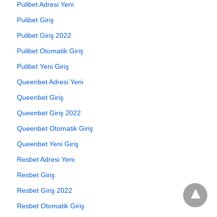
Pulibet Adresi Yeni
Pulibet Giriş
Pulibet Giriş 2022
Pulibet Otomatik Giriş
Pulibet Yeni Giriş
Queenbet Adresi Yeni
Queenbet Giriş
Queenbet Giriş 2022
Queenbet Otomatik Giriş
Queenbet Yeni Giriş
Resbet Adresi Yeni
Resbet Giriş
Resbet Giriş 2022
Resbet Otomatik Giriş