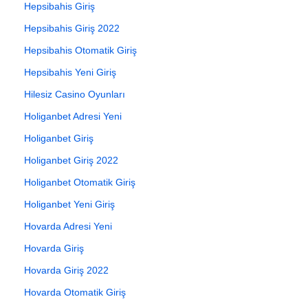
Hepsibahis Giriş
Hepsibahis Giriş 2022
Hepsibahis Otomatik Giriş
Hepsibahis Yeni Giriş
Hilesiz Casino Oyunları
Holiganbet Adresi Yeni
Holiganbet Giriş
Holiganbet Giriş 2022
Holiganbet Otomatik Giriş
Holiganbet Yeni Giriş
Hovarda Adresi Yeni
Hovarda Giriş
Hovarda Giriş 2022
Hovarda Otomatik Giriş