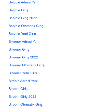
Betvole Adresi Yeni
Betvole Giriş
Betvole Giriş 2022
Betvole Otomatik Giriş
Betvole Yeni Giriş
Bilyoner Adresi Yeni
Bilyoner Giriş
Bilyoner Giriş 2022
Bilyoner Otomatik Giriş
Bilyoner Yeni Giriş
Birebin Adresi Yeni
Birebin Giriş
Birebin Giriş 2022
Birebin Otomatik Giriş