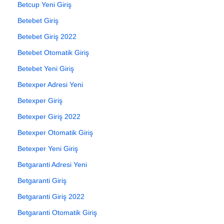
Betcup Yeni Giriş
Betebet Giriş
Betebet Giriş 2022
Betebet Otomatik Giriş
Betebet Yeni Giriş
Betexper Adresi Yeni
Betexper Giriş
Betexper Giriş 2022
Betexper Otomatik Giriş
Betexper Yeni Giriş
Betgaranti Adresi Yeni
Betgaranti Giriş
Betgaranti Giriş 2022
Betgaranti Otomatik Giriş