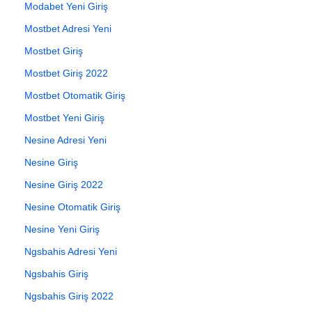
Modabet Yeni Giriş
Mostbet Adresi Yeni
Mostbet Giriş
Mostbet Giriş 2022
Mostbet Otomatik Giriş
Mostbet Yeni Giriş
Nesine Adresi Yeni
Nesine Giriş
Nesine Giriş 2022
Nesine Otomatik Giriş
Nesine Yeni Giriş
Ngsbahis Adresi Yeni
Ngsbahis Giriş
Ngsbahis Giriş 2022