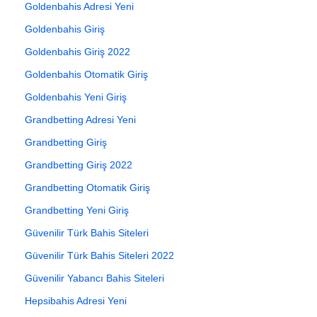
Goldenbahis Adresi Yeni
Goldenbahis Giriş
Goldenbahis Giriş 2022
Goldenbahis Otomatik Giriş
Goldenbahis Yeni Giriş
Grandbetting Adresi Yeni
Grandbetting Giriş
Grandbetting Giriş 2022
Grandbetting Otomatik Giriş
Grandbetting Yeni Giriş
Güvenilir Türk Bahis Siteleri
Güvenilir Türk Bahis Siteleri 2022
Güvenilir Yabancı Bahis Siteleri
Hepsibahis Adresi Yeni