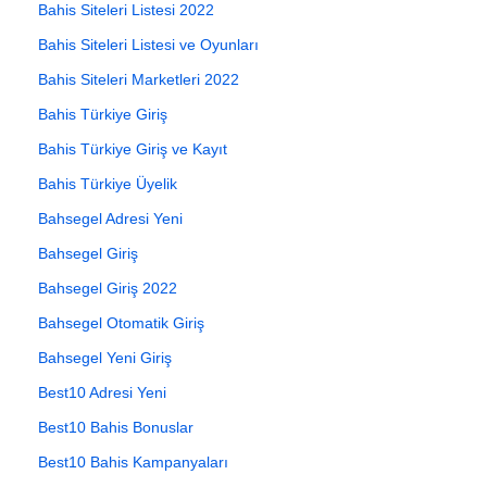
Bahis Siteleri Listesi 2022
Bahis Siteleri Listesi ve Oyunları
Bahis Siteleri Marketleri 2022
Bahis Türkiye Giriş
Bahis Türkiye Giriş ve Kayıt
Bahis Türkiye Üyelik
Bahsegel Adresi Yeni
Bahsegel Giriş
Bahsegel Giriş 2022
Bahsegel Otomatik Giriş
Bahsegel Yeni Giriş
Best10 Adresi Yeni
Best10 Bahis Bonuslar
Best10 Bahis Kampanyaları