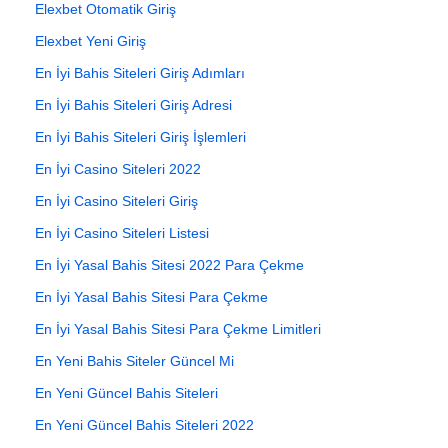
Elexbet Otomatik Giriş
Elexbet Yeni Giriş
En İyi Bahis Siteleri Giriş Adımları
En İyi Bahis Siteleri Giriş Adresi
En İyi Bahis Siteleri Giriş İşlemleri
En İyi Casino Siteleri 2022
En İyi Casino Siteleri Giriş
En İyi Casino Siteleri Listesi
En İyi Yasal Bahis Sitesi 2022 Para Çekme
En İyi Yasal Bahis Sitesi Para Çekme
En İyi Yasal Bahis Sitesi Para Çekme Limitleri
En Yeni Bahis Siteler Güncel Mi
En Yeni Güncel Bahis Siteleri
En Yeni Güncel Bahis Siteleri 2022