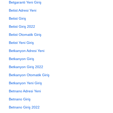
Betgaranti Yeni Giriş
Betist Adresi Yeni
Betist Giriş
Betist Giriş 2022
Betist Otomatik Giriş
Betist Yeni Giriş
Betkanyon Adresi Yeni
Betkanyon Giriş
Betkanyon Giriş 2022
Betkanyon Otomatik Giriş
Betkanyon Yeni Giriş
Betnano Adresi Yeni
Betnano Giriş
Betnano Giriş 2022