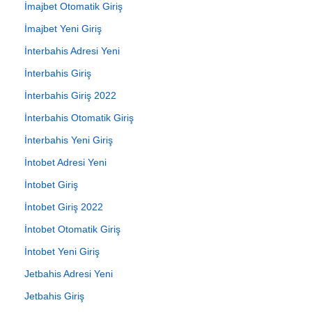
İmajbet Otomatik Giriş
İmajbet Yeni Giriş
İnterbahis Adresi Yeni
İnterbahis Giriş
İnterbahis Giriş 2022
İnterbahis Otomatik Giriş
İnterbahis Yeni Giriş
İntobet Adresi Yeni
İntobet Giriş
İntobet Giriş 2022
İntobet Otomatik Giriş
İntobet Yeni Giriş
Jetbahis Adresi Yeni
Jetbahis Giriş