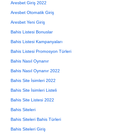
Aresbet Giriş 2022
Aresbet Otomatik Giriş
Aresbet Yeni Giriş
Bahis Listesi Bonuslar
Bahis Listesi Kampanyaları
Bahis Listesi Promosyon Türleri
Bahis Nasıl Oynanır
Bahis Nasıl Oynanır 2022
Bahis Site İsimleri 2022
Bahis Site İsimleri Listeli
Bahis Site Listesi 2022
Bahis Siteleri
Bahis Siteleri Bahis Türleri
Bahis Siteleri Giriş