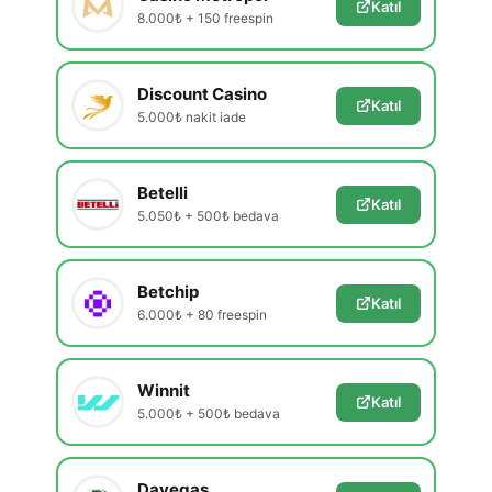
Katıl
8.000₺ + 150 freespin
Discount Casino
Katıl
5.000₺ nakit iade
Betelli
Katıl
5.050₺ + 500₺ bedava
Betchip
Katıl
6.000₺ + 80 freespin
Winnit
Katıl
5.000₺ + 500₺ bedava
Davegas