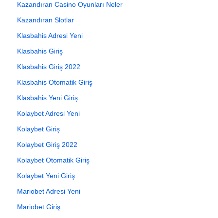
Kazandıran Casino Oyunları Neler
Kazandıran Slotlar
Klasbahis Adresi Yeni
Klasbahis Giriş
Klasbahis Giriş 2022
Klasbahis Otomatik Giriş
Klasbahis Yeni Giriş
Kolaybet Adresi Yeni
Kolaybet Giriş
Kolaybet Giriş 2022
Kolaybet Otomatik Giriş
Kolaybet Yeni Giriş
Mariobet Adresi Yeni
Mariobet Giriş