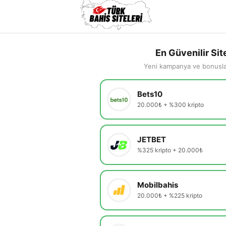
En Güvenilir Sit
Yeni kampanya ve bonuslar
Bets10
20.000₺ + %300 kripto
JETBET
%325 kripto + 20.000₺
Mobilbahis
20.000₺ + %225 kripto