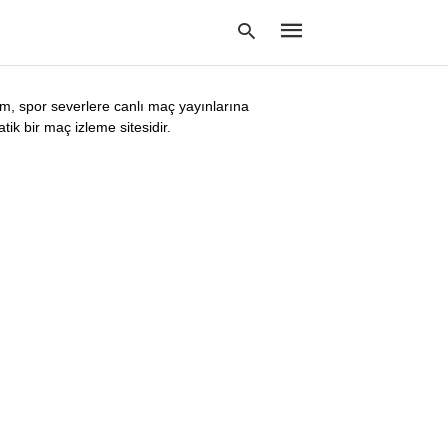
m, spor severlere canlı maç yayınlarına
atik bir maç izleme sitesidir.
Type
your
search
query
and
hit
enter: