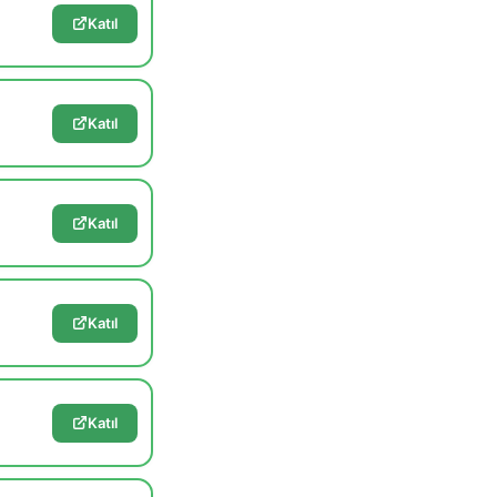
Katıl
Katıl
Katıl
Katıl
Katıl