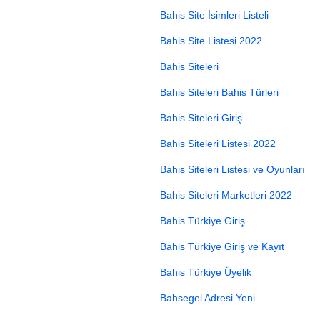
Bahis Site İsimleri Listeli
Bahis Site Listesi 2022
Bahis Siteleri
Bahis Siteleri Bahis Türleri
Bahis Siteleri Giriş
Bahis Siteleri Listesi 2022
Bahis Siteleri Listesi ve Oyunları
Bahis Siteleri Marketleri 2022
Bahis Türkiye Giriş
Bahis Türkiye Giriş ve Kayıt
Bahis Türkiye Üyelik
Bahsegel Adresi Yeni