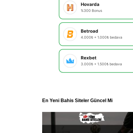
Hovarda
%300 Bonus
Betroad
4.000₺ + 1.000₺ bedava
Rexbet
3.000₺ + 1.500₺ bedava
En Yeni Bahis Siteler Güncel Mi