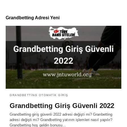
Grandbetting Adresi Yeni
GRANDBETTING OTOMATIK GIRIŞ
Grandbetting Giriş Güvenli 2022
Grandbetting giriş güvenli 2022 adresi değişti mi? Granbetting
adresi değişti mi? Grandbetting yatırım işlemleri nasıl yapılır?
Grandbetting hoş geldin bonusu…