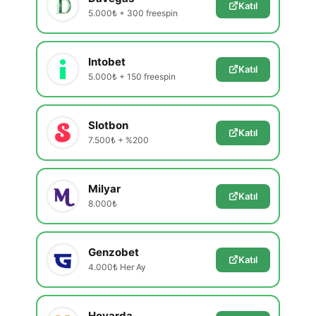
Katıl
5.000₺ + 300 freespin
Intobet
Katıl
5.000₺ + 150 freespin
Slotbon
Katıl
7.500₺ + %200
Milyar
Katıl
8.000₺
Genzobet
Katıl
4.000₺ Her Ay
Hovarda