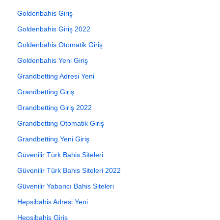
Goldenbahis Giriş
Goldenbahis Giriş 2022
Goldenbahis Otomatik Giriş
Goldenbahis Yeni Giriş
Grandbetting Adresi Yeni
Grandbetting Giriş
Grandbetting Giriş 2022
Grandbetting Otomatik Giriş
Grandbetting Yeni Giriş
Güvenilir Türk Bahis Siteleri
Güvenilir Türk Bahis Siteleri 2022
Güvenilir Yabancı Bahis Siteleri
Hepsibahis Adresi Yeni
Hepsibahis Giriş