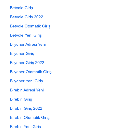
Betvole Giriş
Betvole Giriş 2022
Betvole Otomatik Giriş
Betvole Yeni Giriş
Bilyoner Adresi Yeni
Bilyoner Giriş
Bilyoner Giriş 2022
Bilyoner Otomatik Giriş
Bilyoner Yeni Giriş
Birebin Adresi Yeni
Birebin Giriş
Birebin Giriş 2022
Birebin Otomatik Giriş
Birebin Yeni Giriş