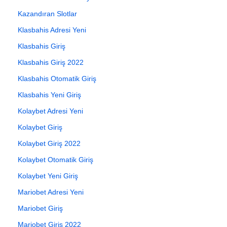
Kazandıran Slotlar
Klasbahis Adresi Yeni
Klasbahis Giriş
Klasbahis Giriş 2022
Klasbahis Otomatik Giriş
Klasbahis Yeni Giriş
Kolaybet Adresi Yeni
Kolaybet Giriş
Kolaybet Giriş 2022
Kolaybet Otomatik Giriş
Kolaybet Yeni Giriş
Mariobet Adresi Yeni
Mariobet Giriş
Mariobet Giriş 2022