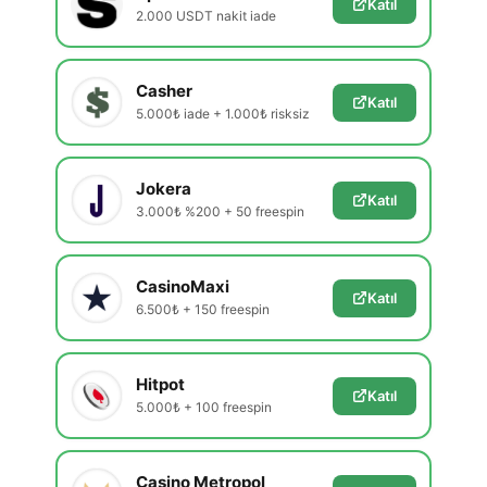
Katıl
2.000 USDT nakit iade
Casher
Katıl
5.000₺ iade + 1.000₺ risksiz
Jokera
Katıl
3.000₺ %200 + 50 freespin
CasinoMaxi
Katıl
6.500₺ + 150 freespin
Hitpot
Katıl
5.000₺ + 100 freespin
Casino Metropol