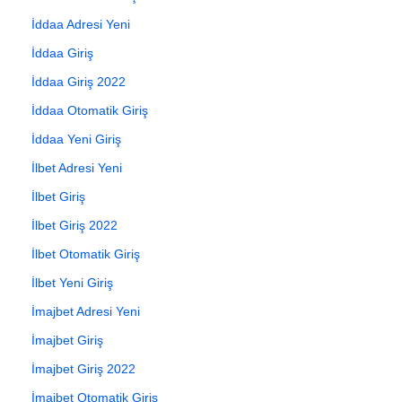
İddaa Adresi Yeni
İddaa Giriş
İddaa Giriş 2022
İddaa Otomatik Giriş
İddaa Yeni Giriş
İlbet Adresi Yeni
İlbet Giriş
İlbet Giriş 2022
İlbet Otomatik Giriş
İlbet Yeni Giriş
İmajbet Adresi Yeni
İmajbet Giriş
İmajbet Giriş 2022
İmajbet Otomatik Giriş