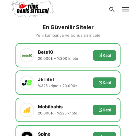
En Güvenilir Siteler
Yeni kampanya ve bonusları incele
Type
Bets10
your
Katıl
searc
20.000₺ + %300 kripto
query
and
hit
enter:
JETBET
Katıl
%325 kripto + 20.000₺
Mobilbahis
Katıl
20.000₺ + %225 kripto
Spino