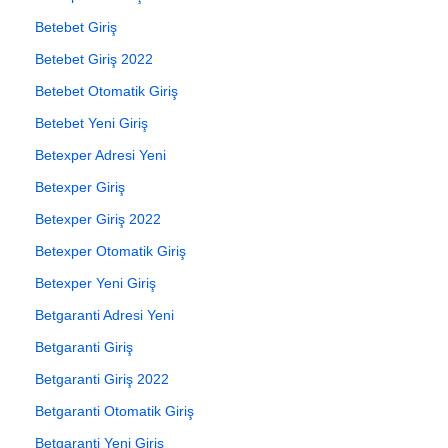
Betebet Giriş
Betebet Giriş 2022
Betebet Otomatik Giriş
Betebet Yeni Giriş
Betexper Adresi Yeni
Betexper Giriş
Betexper Giriş 2022
Betexper Otomatik Giriş
Betexper Yeni Giriş
Betgaranti Adresi Yeni
Betgaranti Giriş
Betgaranti Giriş 2022
Betgaranti Otomatik Giriş
Betgaranti Yeni Giriş