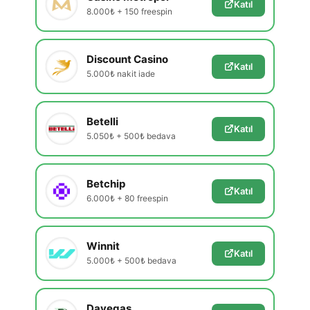
Katıl
8.000₺ + 150 freespin
Discount Casino
Katıl
5.000₺ nakit iade
Betelli
Katıl
5.050₺ + 500₺ bedava
Betchip
Katıl
6.000₺ + 80 freespin
Winnit
Katıl
5.000₺ + 500₺ bedava
Davegas