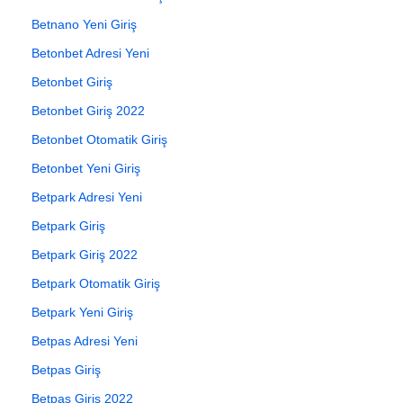
Betnano Yeni Giriş
Betonbet Adresi Yeni
Betonbet Giriş
Betonbet Giriş 2022
Betonbet Otomatik Giriş
Betonbet Yeni Giriş
Betpark Adresi Yeni
Betpark Giriş
Betpark Giriş 2022
Betpark Otomatik Giriş
Betpark Yeni Giriş
Betpas Adresi Yeni
Betpas Giriş
Betpas Giriş 2022