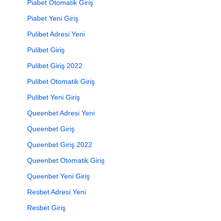
Piabet Otomatik Giriş
Piabet Yeni Giriş
Pulibet Adresi Yeni
Pulibet Giriş
Pulibet Giriş 2022
Pulibet Otomatik Giriş
Pulibet Yeni Giriş
Queenbet Adresi Yeni
Queenbet Giriş
Queenbet Giriş 2022
Queenbet Otomatik Giriş
Queenbet Yeni Giriş
Resbet Adresi Yeni
Resbet Giriş