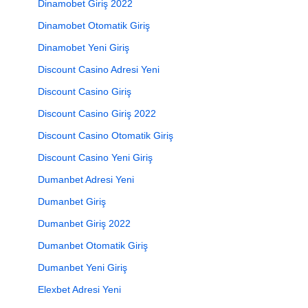
Dinamobet Giriş 2022
Dinamobet Otomatik Giriş
Dinamobet Yeni Giriş
Discount Casino Adresi Yeni
Discount Casino Giriş
Discount Casino Giriş 2022
Discount Casino Otomatik Giriş
Discount Casino Yeni Giriş
Dumanbet Adresi Yeni
Dumanbet Giriş
Dumanbet Giriş 2022
Dumanbet Otomatik Giriş
Dumanbet Yeni Giriş
Elexbet Adresi Yeni