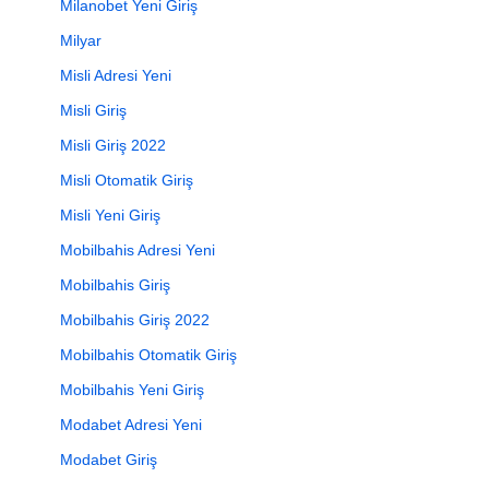
Milanobet Yeni Giriş
Milyar
Misli Adresi Yeni
Misli Giriş
Misli Giriş 2022
Misli Otomatik Giriş
Misli Yeni Giriş
Mobilbahis Adresi Yeni
Mobilbahis Giriş
Mobilbahis Giriş 2022
Mobilbahis Otomatik Giriş
Mobilbahis Yeni Giriş
Modabet Adresi Yeni
Modabet Giriş