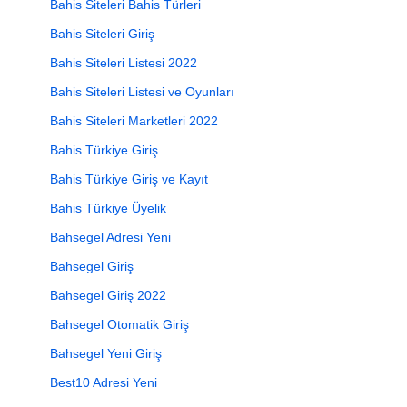
Bahis Siteleri Bahis Türleri
Bahis Siteleri Giriş
Bahis Siteleri Listesi 2022
Bahis Siteleri Listesi ve Oyunları
Bahis Siteleri Marketleri 2022
Bahis Türkiye Giriş
Bahis Türkiye Giriş ve Kayıt
Bahis Türkiye Üyelik
Bahsegel Adresi Yeni
Bahsegel Giriş
Bahsegel Giriş 2022
Bahsegel Otomatik Giriş
Bahsegel Yeni Giriş
Best10 Adresi Yeni