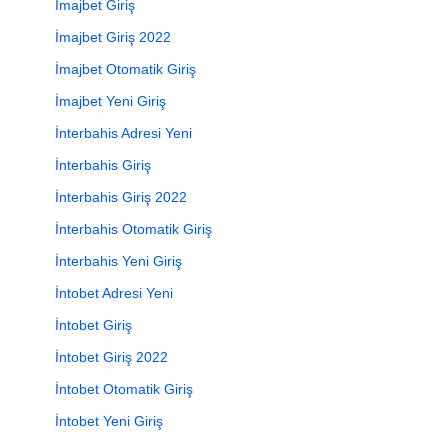
İmajbet Giriş
İmajbet Giriş 2022
İmajbet Otomatik Giriş
İmajbet Yeni Giriş
İnterbahis Adresi Yeni
İnterbahis Giriş
İnterbahis Giriş 2022
İnterbahis Otomatik Giriş
İnterbahis Yeni Giriş
İntobet Adresi Yeni
İntobet Giriş
İntobet Giriş 2022
İntobet Otomatik Giriş
İntobet Yeni Giriş