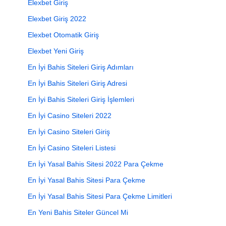
Elexbet Giriş
Elexbet Giriş 2022
Elexbet Otomatik Giriş
Elexbet Yeni Giriş
En İyi Bahis Siteleri Giriş Adımları
En İyi Bahis Siteleri Giriş Adresi
En İyi Bahis Siteleri Giriş İşlemleri
En İyi Casino Siteleri 2022
En İyi Casino Siteleri Giriş
En İyi Casino Siteleri Listesi
En İyi Yasal Bahis Sitesi 2022 Para Çekme
En İyi Yasal Bahis Sitesi Para Çekme
En İyi Yasal Bahis Sitesi Para Çekme Limitleri
En Yeni Bahis Siteler Güncel Mi