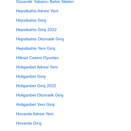
Güvenilir Yabancı Bahis Siteleri
Hepsibahis Adresi Yeni
Hepsibahis Giriş
Hepsibahis Giriş 2022
Hepsibahis Otomatik Giriş
Hepsibahis Yeni Giriş
Hilesiz Casino Oyunları
Holiganbet Adresi Yeni
Holiganbet Giriş
Holiganbet Giriş 2022
Holiganbet Otomatik Giriş
Holiganbet Yeni Giriş
Hovarda Adresi Yeni
Hovarda Giriş