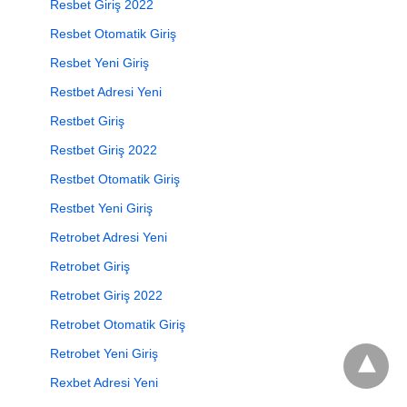
Resbet Giriş 2022
Resbet Otomatik Giriş
Resbet Yeni Giriş
Restbet Adresi Yeni
Restbet Giriş
Restbet Giriş 2022
Restbet Otomatik Giriş
Restbet Yeni Giriş
Retrobet Adresi Yeni
Retrobet Giriş
Retrobet Giriş 2022
Retrobet Otomatik Giriş
Retrobet Yeni Giriş
Rexbet Adresi Yeni