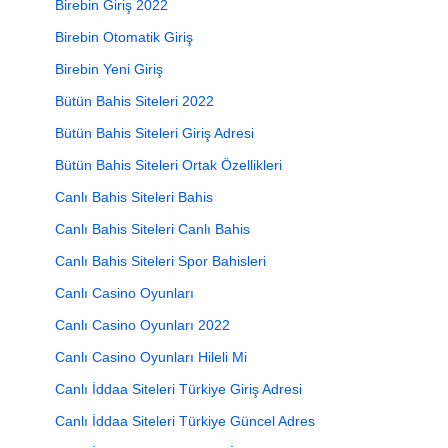
Birebin Giriş 2022
Birebin Otomatik Giriş
Birebin Yeni Giriş
Bütün Bahis Siteleri 2022
Bütün Bahis Siteleri Giriş Adresi
Bütün Bahis Siteleri Ortak Özellikleri
Canlı Bahis Siteleri Bahis
Canlı Bahis Siteleri Canlı Bahis
Canlı Bahis Siteleri Spor Bahisleri
Canlı Casino Oyunları
Canlı Casino Oyunları 2022
Canlı Casino Oyunları Hileli Mi
Canlı İddaa Siteleri Türkiye Giriş Adresi
Canlı İddaa Siteleri Türkiye Güncel Adres