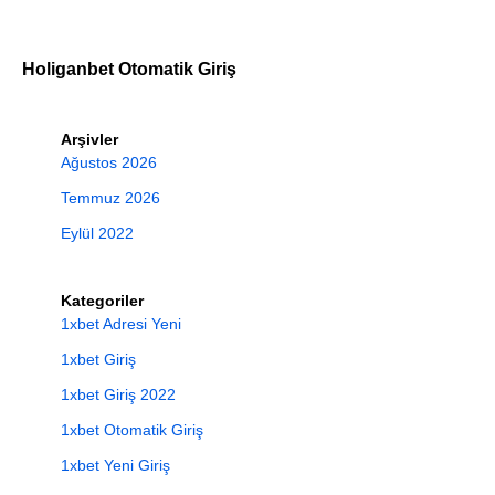
Holiganbet Otomatik Giriş
Arşivler
Ağustos 2026
Temmuz 2026
Eylül 2022
Kategoriler
1xbet Adresi Yeni
1xbet Giriş
1xbet Giriş 2022
1xbet Otomatik Giriş
1xbet Yeni Giriş