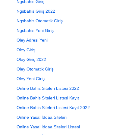
Ngsbahis Giriş
Ngsbahis Giriş 2022
Ngsbahis Otomatik Giriş
Ngsbahis Yeni Giriş
Oley Adresi Yeni
Oley Giriş
Oley Giriş 2022
Oley Otomatik Giriş
Oley Yeni Giriş
Online Bahis Siteleri Listesi 2022
Online Bahis Siteleri Listesi Kayıt
Online Bahis Siteleri Listesi Kayıt 2022
Online Yasal İddaa Siteleri
Online Yasal İddaa Siteleri Listesi