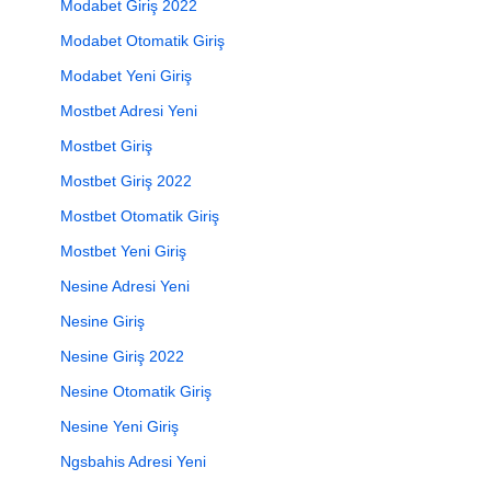
Modabet Giriş 2022
Modabet Otomatik Giriş
Modabet Yeni Giriş
Mostbet Adresi Yeni
Mostbet Giriş
Mostbet Giriş 2022
Mostbet Otomatik Giriş
Mostbet Yeni Giriş
Nesine Adresi Yeni
Nesine Giriş
Nesine Giriş 2022
Nesine Otomatik Giriş
Nesine Yeni Giriş
Ngsbahis Adresi Yeni