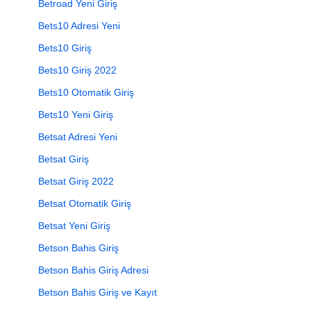
Betroad Yeni Giriş
Bets10 Adresi Yeni
Bets10 Giriş
Bets10 Giriş 2022
Bets10 Otomatik Giriş
Bets10 Yeni Giriş
Betsat Adresi Yeni
Betsat Giriş
Betsat Giriş 2022
Betsat Otomatik Giriş
Betsat Yeni Giriş
Betson Bahis Giriş
Betson Bahis Giriş Adresi
Betson Bahis Giriş ve Kayıt