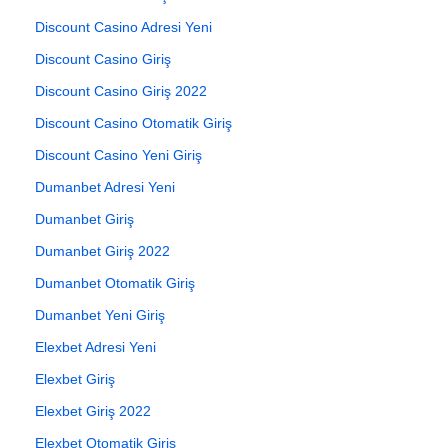
Discount Casino Adresi Yeni
Discount Casino Giriş
Discount Casino Giriş 2022
Discount Casino Otomatik Giriş
Discount Casino Yeni Giriş
Dumanbet Adresi Yeni
Dumanbet Giriş
Dumanbet Giriş 2022
Dumanbet Otomatik Giriş
Dumanbet Yeni Giriş
Elexbet Adresi Yeni
Elexbet Giriş
Elexbet Giriş 2022
Elexbet Otomatik Giriş