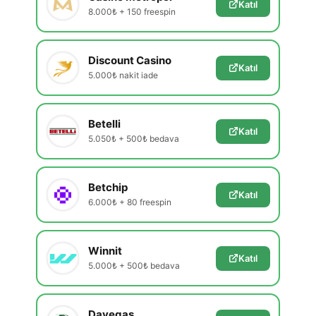
Katıl
8.000₺ + 150 freespin
Discount Casino
Katıl
5.000₺ nakit iade
Betelli
Katıl
5.050₺ + 500₺ bedava
Betchip
Katıl
6.000₺ + 80 freespin
Winnit
Katıl
5.000₺ + 500₺ bedava
Davegas