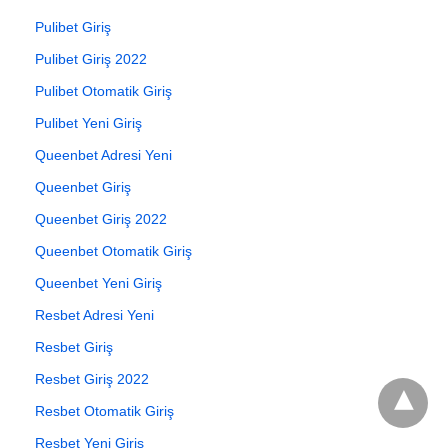
Pulibet Giriş
Pulibet Giriş 2022
Pulibet Otomatik Giriş
Pulibet Yeni Giriş
Queenbet Adresi Yeni
Queenbet Giriş
Queenbet Giriş 2022
Queenbet Otomatik Giriş
Queenbet Yeni Giriş
Resbet Adresi Yeni
Resbet Giriş
Resbet Giriş 2022
Resbet Otomatik Giriş
Resbet Yeni Giriş