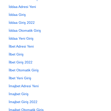
İddaa Adresi Yeni
İddaa Giriş
İddaa Giriş 2022
İddaa Otomatik Giriş
İddaa Yeni Giriş
İlbet Adresi Yeni
İlbet Giriş
İlbet Giriş 2022
İlbet Otomatik Giriş
İlbet Yeni Giriş
İmajbet Adresi Yeni
İmajbet Giriş
İmajbet Giriş 2022
İmajbet Otomatik Giriş