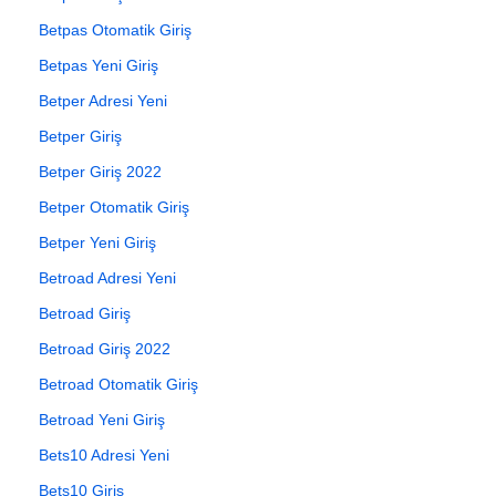
Betpas Otomatik Giriş
Betpas Yeni Giriş
Betper Adresi Yeni
Betper Giriş
Betper Giriş 2022
Betper Otomatik Giriş
Betper Yeni Giriş
Betroad Adresi Yeni
Betroad Giriş
Betroad Giriş 2022
Betroad Otomatik Giriş
Betroad Yeni Giriş
Bets10 Adresi Yeni
Bets10 Giriş