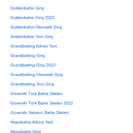
Goldenbahis Giriş
Goldenbahis Giriş 2022
Goldenbahis Otomatik Giriş
Goldenbahis Yeni Giriş
Grandbetting Adresi Yeni
Grandbetting Giriş
Grandbetting Giriş 2022
Grandbetting Otomatik Giriş
Grandbetting Yeni Giriş
Güvenilir Türk Bahis Siteleri
Güvenilir Türk Bahis Siteleri 2022
Güvenilir Yabancı Bahis Siteleri
Hepsibahis Adresi Yeni
Hepsibahis Giriş