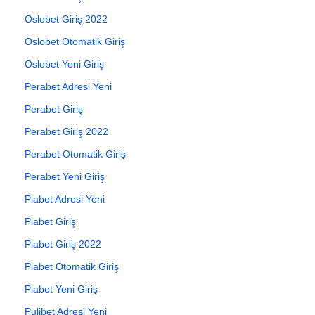
Oslobet Giriş 2022
Oslobet Otomatik Giriş
Oslobet Yeni Giriş
Perabet Adresi Yeni
Perabet Giriş
Perabet Giriş 2022
Perabet Otomatik Giriş
Perabet Yeni Giriş
Piabet Adresi Yeni
Piabet Giriş
Piabet Giriş 2022
Piabet Otomatik Giriş
Piabet Yeni Giriş
Pulibet Adresi Yeni