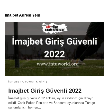
İmajbet Adresi Yeni
İMAJBET OTOMATIK GIRIŞ
İmajbet Giriş Güvenli 2022
İmajbet giriş güvenli 2022 linkleri, oyun zevkiniz için dizayn
edildi. Canlı Poker, Roulette ve Baccarat oyunlarında Türkçe
sunumlar için hemen…