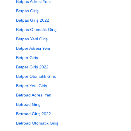
Betpas Adresi Yeni
Betpas Giriş
Betpas Giriş 2022
Betpas Otomatik Giriş
Betpas Yeni Giriş
Betper Adresi Yeni
Betper Giriş
Betper Giriş 2022
Betper Otomatik Giriş
Betper Yeni Giriş
Betroad Adresi Yeni
Betroad Giriş
Betroad Giriş 2022
Betroad Otomatik Giriş