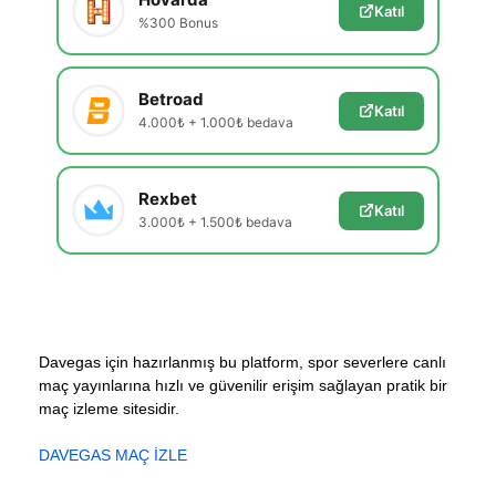
Katıl
%300 Bonus
Betroad
Katıl
4.000₺ + 1.000₺ bedava
Rexbet
Katıl
3.000₺ + 1.500₺ bedava
Davegas için hazırlanmış bu platform, spor severlere canlı
maç yayınlarına hızlı ve güvenilir erişim sağlayan pratik bir
maç izleme sitesidir.
DAVEGAS MAÇ İZLE