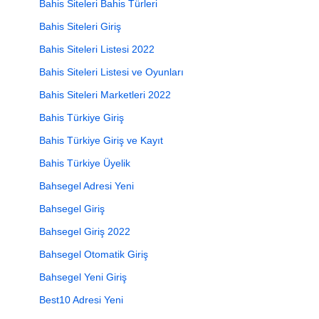
Bahis Siteleri Bahis Türleri
Bahis Siteleri Giriş
Bahis Siteleri Listesi 2022
Bahis Siteleri Listesi ve Oyunları
Bahis Siteleri Marketleri 2022
Bahis Türkiye Giriş
Bahis Türkiye Giriş ve Kayıt
Bahis Türkiye Üyelik
Bahsegel Adresi Yeni
Bahsegel Giriş
Bahsegel Giriş 2022
Bahsegel Otomatik Giriş
Bahsegel Yeni Giriş
Best10 Adresi Yeni