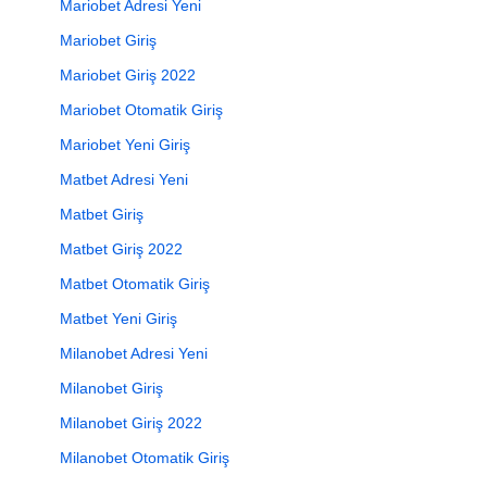
Mariobet Adresi Yeni
Mariobet Giriş
Mariobet Giriş 2022
Mariobet Otomatik Giriş
Mariobet Yeni Giriş
Matbet Adresi Yeni
Matbet Giriş
Matbet Giriş 2022
Matbet Otomatik Giriş
Matbet Yeni Giriş
Milanobet Adresi Yeni
Milanobet Giriş
Milanobet Giriş 2022
Milanobet Otomatik Giriş