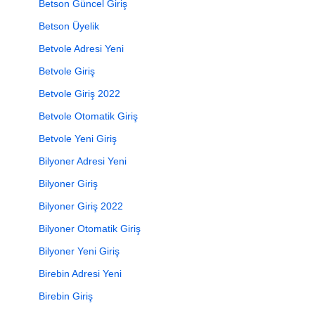
Betson Güncel Giriş
Betson Üyelik
Betvole Adresi Yeni
Betvole Giriş
Betvole Giriş 2022
Betvole Otomatik Giriş
Betvole Yeni Giriş
Bilyoner Adresi Yeni
Bilyoner Giriş
Bilyoner Giriş 2022
Bilyoner Otomatik Giriş
Bilyoner Yeni Giriş
Birebin Adresi Yeni
Birebin Giriş