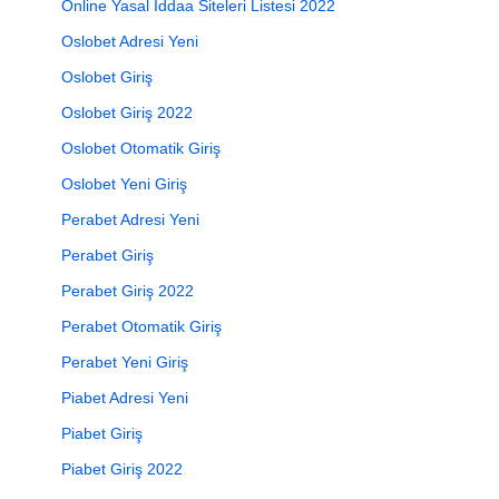
Online Yasal İddaa Siteleri Listesi 2022
Oslobet Adresi Yeni
Oslobet Giriş
Oslobet Giriş 2022
Oslobet Otomatik Giriş
Oslobet Yeni Giriş
Perabet Adresi Yeni
Perabet Giriş
Perabet Giriş 2022
Perabet Otomatik Giriş
Perabet Yeni Giriş
Piabet Adresi Yeni
Piabet Giriş
Piabet Giriş 2022