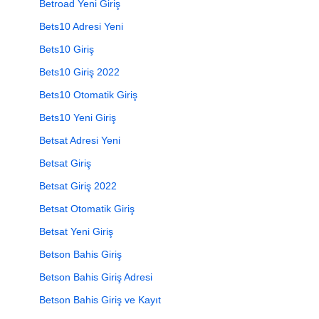
Betroad Yeni Giriş
Bets10 Adresi Yeni
Bets10 Giriş
Bets10 Giriş 2022
Bets10 Otomatik Giriş
Bets10 Yeni Giriş
Betsat Adresi Yeni
Betsat Giriş
Betsat Giriş 2022
Betsat Otomatik Giriş
Betsat Yeni Giriş
Betson Bahis Giriş
Betson Bahis Giriş Adresi
Betson Bahis Giriş ve Kayıt