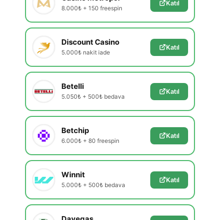
Katıl
8.000₺ + 150 freespin
Discount Casino
Katıl
5.000₺ nakit iade
Betelli
Katıl
5.050₺ + 500₺ bedava
Betchip
Katıl
6.000₺ + 80 freespin
Winnit
Katıl
5.000₺ + 500₺ bedava
Davegas