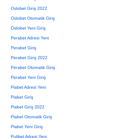
Oslobet Giriş 2022
Oslobet Otomatik Giriş
Oslobet Yeni Giriş
Perabet Adresi Yeni
Perabet Giriş
Perabet Giriş 2022
Perabet Otomatik Giriş
Perabet Yeni Giriş
Piabet Adresi Yeni
Piabet Giriş
Piabet Giriş 2022
Piabet Otomatik Giriş
Piabet Yeni Giriş
Pulibet Adresi Yeni