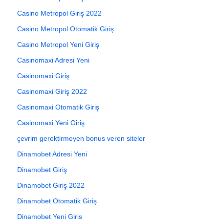
Casino Metropol Giriş 2022
Casino Metropol Otomatik Giriş
Casino Metropol Yeni Giriş
Casinomaxi Adresi Yeni
Casinomaxi Giriş
Casinomaxi Giriş 2022
Casinomaxi Otomatik Giriş
Casinomaxi Yeni Giriş
çevrim gerektirmeyen bonus veren siteler
Dinamobet Adresi Yeni
Dinamobet Giriş
Dinamobet Giriş 2022
Dinamobet Otomatik Giriş
Dinamobet Yeni Giriş