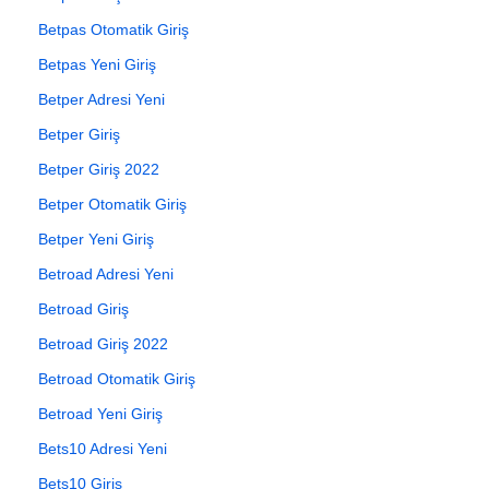
Betpas Otomatik Giriş
Betpas Yeni Giriş
Betper Adresi Yeni
Betper Giriş
Betper Giriş 2022
Betper Otomatik Giriş
Betper Yeni Giriş
Betroad Adresi Yeni
Betroad Giriş
Betroad Giriş 2022
Betroad Otomatik Giriş
Betroad Yeni Giriş
Bets10 Adresi Yeni
Bets10 Giriş