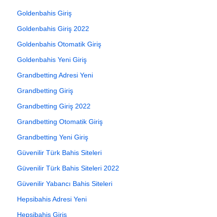
Goldenbahis Giriş
Goldenbahis Giriş 2022
Goldenbahis Otomatik Giriş
Goldenbahis Yeni Giriş
Grandbetting Adresi Yeni
Grandbetting Giriş
Grandbetting Giriş 2022
Grandbetting Otomatik Giriş
Grandbetting Yeni Giriş
Güvenilir Türk Bahis Siteleri
Güvenilir Türk Bahis Siteleri 2022
Güvenilir Yabancı Bahis Siteleri
Hepsibahis Adresi Yeni
Hepsibahis Giriş