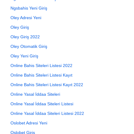
Ngsbahis Yeni Giriş
Oley Adresi Yeni
Oley Giriş
Oley Giriş 2022
Oley Otomatik Giriş
Oley Yeni Giriş
Online Bahis Siteleri Listesi 2022
Online Bahis Siteleri Listesi Kayıt
Online Bahis Siteleri Listesi Kayıt 2022
Online Yasal İddaa Siteleri
Online Yasal İddaa Siteleri Listesi
Online Yasal İddaa Siteleri Listesi 2022
Oslobet Adresi Yeni
Oslobet Giriş