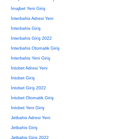
İmajbet Yeni Giriş
İnterbahis Adresi Yeni
İnterbahis Giriş
İnterbahis Giriş 2022
İnterbahis Otomatik Giriş
İnterbahis Yeni Giriş
İntobet Adresi Yeni
İntobet Giriş
İntobet Giriş 2022
İntobet Otomatik Giriş
İntobet Yeni Giriş
Jetbahis Adresi Yeni
Jetbahis Giriş
Jetbahis Giriş 2022