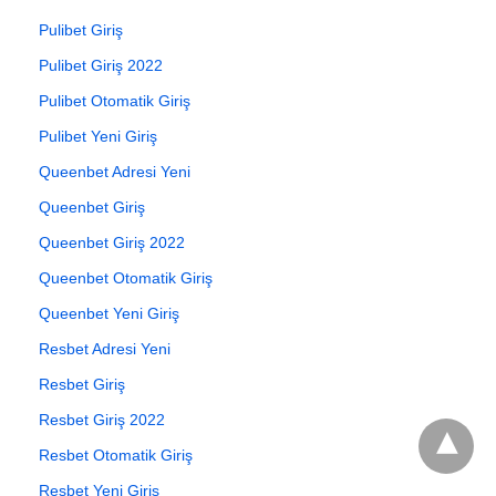
Pulibet Giriş
Pulibet Giriş 2022
Pulibet Otomatik Giriş
Pulibet Yeni Giriş
Queenbet Adresi Yeni
Queenbet Giriş
Queenbet Giriş 2022
Queenbet Otomatik Giriş
Queenbet Yeni Giriş
Resbet Adresi Yeni
Resbet Giriş
Resbet Giriş 2022
Resbet Otomatik Giriş
Resbet Yeni Giriş