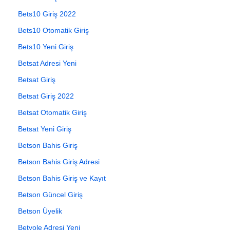
Bets10 Giriş 2022
Bets10 Otomatik Giriş
Bets10 Yeni Giriş
Betsat Adresi Yeni
Betsat Giriş
Betsat Giriş 2022
Betsat Otomatik Giriş
Betsat Yeni Giriş
Betson Bahis Giriş
Betson Bahis Giriş Adresi
Betson Bahis Giriş ve Kayıt
Betson Güncel Giriş
Betson Üyelik
Betvole Adresi Yeni