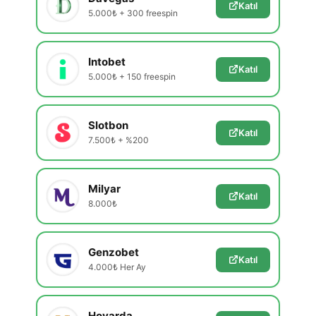
Katıl
5.000₺ + 300 freespin
Intobet
Katıl
5.000₺ + 150 freespin
Slotbon
Katıl
7.500₺ + %200
Milyar
Katıl
8.000₺
Genzobet
Katıl
4.000₺ Her Ay
Hovarda