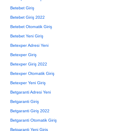
Betebet Giriş
Betebet Giriş 2022
Betebet Otomatik Giriş
Betebet Yeni Giriş
Betexper Adresi Yeni
Betexper Giriş
Betexper Giriş 2022
Betexper Otomatik Giriş
Betexper Yeni Giriş
Betgaranti Adresi Yeni
Betgaranti Giriş
Betgaranti Giriş 2022
Betgaranti Otomatik Giriş
Betgaranti Yeni Giriş