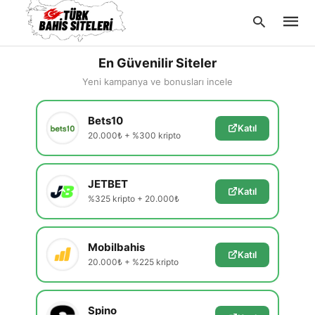
En Güvenilir Siteler
Yeni kampanya ve bonusları incele
Type
Bets10
your
Katıl
searc
20.000₺ + %300 kripto
query
and
hit
enter:
JETBET
Katıl
%325 kripto + 20.000₺
Mobilbahis
Katıl
20.000₺ + %225 kripto
Spino