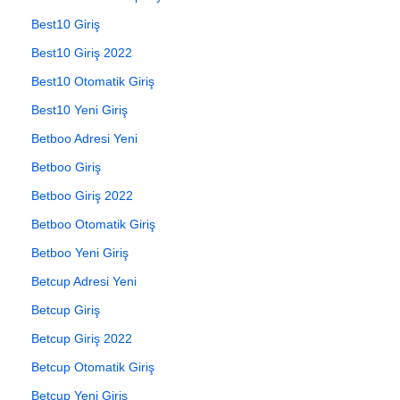
Best10 Giriş
Best10 Giriş 2022
Best10 Otomatik Giriş
Best10 Yeni Giriş
Betboo Adresi Yeni
Betboo Giriş
Betboo Giriş 2022
Betboo Otomatik Giriş
Betboo Yeni Giriş
Betcup Adresi Yeni
Betcup Giriş
Betcup Giriş 2022
Betcup Otomatik Giriş
Betcup Yeni Giriş