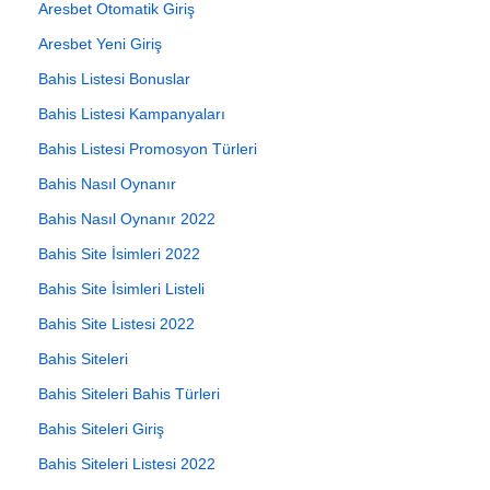
Aresbet Otomatik Giriş
Aresbet Yeni Giriş
Bahis Listesi Bonuslar
Bahis Listesi Kampanyaları
Bahis Listesi Promosyon Türleri
Bahis Nasıl Oynanır
Bahis Nasıl Oynanır 2022
Bahis Site İsimleri 2022
Bahis Site İsimleri Listeli
Bahis Site Listesi 2022
Bahis Siteleri
Bahis Siteleri Bahis Türleri
Bahis Siteleri Giriş
Bahis Siteleri Listesi 2022