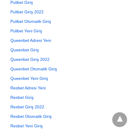
Pulibet Giriş
Pulibet Giriş 2022
Pulibet Otomatik Giriş
Pulibet Yeni Giriş
Queenbet Adresi Yeni
Queenbet Giriş
Queenbet Giriş 2022
Queenbet Otomatik Giriş
Queenbet Yeni Giriş
Resbet Adresi Yeni
Resbet Giriş
Resbet Giriş 2022
Resbet Otomatik Giriş
Resbet Yeni Giriş