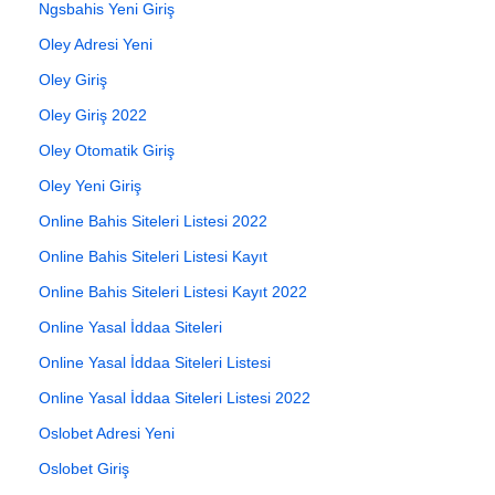
Ngsbahis Yeni Giriş
Oley Adresi Yeni
Oley Giriş
Oley Giriş 2022
Oley Otomatik Giriş
Oley Yeni Giriş
Online Bahis Siteleri Listesi 2022
Online Bahis Siteleri Listesi Kayıt
Online Bahis Siteleri Listesi Kayıt 2022
Online Yasal İddaa Siteleri
Online Yasal İddaa Siteleri Listesi
Online Yasal İddaa Siteleri Listesi 2022
Oslobet Adresi Yeni
Oslobet Giriş