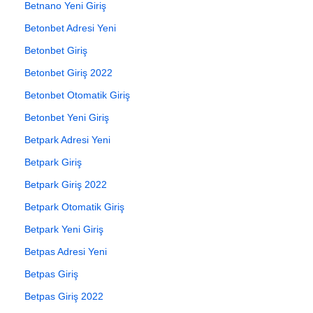
Betnano Yeni Giriş
Betonbet Adresi Yeni
Betonbet Giriş
Betonbet Giriş 2022
Betonbet Otomatik Giriş
Betonbet Yeni Giriş
Betpark Adresi Yeni
Betpark Giriş
Betpark Giriş 2022
Betpark Otomatik Giriş
Betpark Yeni Giriş
Betpas Adresi Yeni
Betpas Giriş
Betpas Giriş 2022