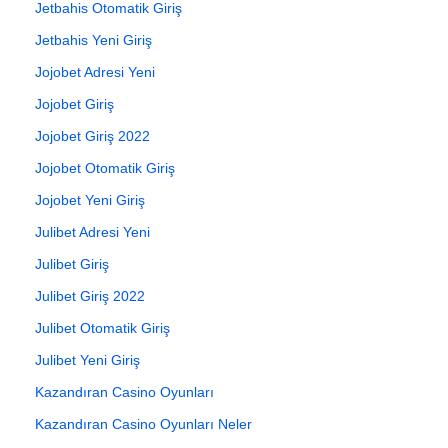
Jetbahis Otomatik Giriş
Jetbahis Yeni Giriş
Jojobet Adresi Yeni
Jojobet Giriş
Jojobet Giriş 2022
Jojobet Otomatik Giriş
Jojobet Yeni Giriş
Julibet Adresi Yeni
Julibet Giriş
Julibet Giriş 2022
Julibet Otomatik Giriş
Julibet Yeni Giriş
Kazandıran Casino Oyunları
Kazandıran Casino Oyunları Neler