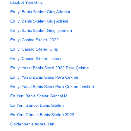
Elexbet Yeni Giriş
En İyi Bahis Siteleri Giriş Adımları
En İyi Bahis Siteleri Giriş Adresi
En İyi Bahis Siteleri Giriş İşlemleri
En İyi Casino Siteleri 2022
En İyi Casino Siteleri Giriş
En İyi Casino Siteleri Listesi
En İyi Yasal Bahis Sitesi 2022 Para Çekme
En İyi Yasal Bahis Sitesi Para Çekme
En İyi Yasal Bahis Sitesi Para Çekme Limitleri
En Yeni Bahis Siteler Güncel Mi
En Yeni Güncel Bahis Siteleri
En Yeni Güncel Bahis Siteleri 2022
Goldenbahis Adresi Yeni