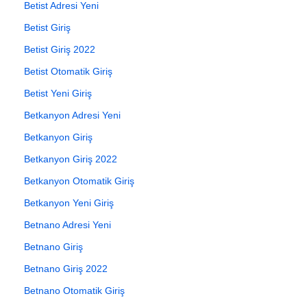
Betist Adresi Yeni
Betist Giriş
Betist Giriş 2022
Betist Otomatik Giriş
Betist Yeni Giriş
Betkanyon Adresi Yeni
Betkanyon Giriş
Betkanyon Giriş 2022
Betkanyon Otomatik Giriş
Betkanyon Yeni Giriş
Betnano Adresi Yeni
Betnano Giriş
Betnano Giriş 2022
Betnano Otomatik Giriş