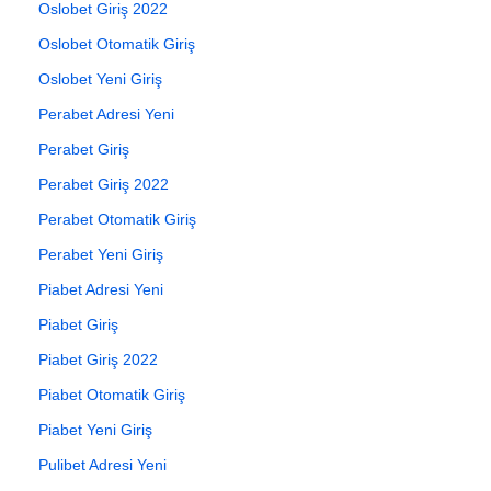
Oslobet Giriş 2022
Oslobet Otomatik Giriş
Oslobet Yeni Giriş
Perabet Adresi Yeni
Perabet Giriş
Perabet Giriş 2022
Perabet Otomatik Giriş
Perabet Yeni Giriş
Piabet Adresi Yeni
Piabet Giriş
Piabet Giriş 2022
Piabet Otomatik Giriş
Piabet Yeni Giriş
Pulibet Adresi Yeni