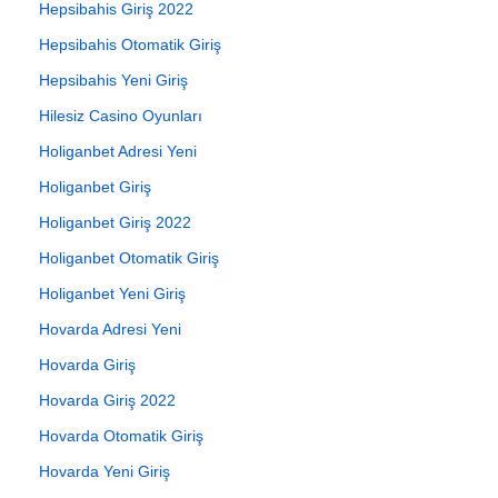
Hepsibahis Giriş 2022
Hepsibahis Otomatik Giriş
Hepsibahis Yeni Giriş
Hilesiz Casino Oyunları
Holiganbet Adresi Yeni
Holiganbet Giriş
Holiganbet Giriş 2022
Holiganbet Otomatik Giriş
Holiganbet Yeni Giriş
Hovarda Adresi Yeni
Hovarda Giriş
Hovarda Giriş 2022
Hovarda Otomatik Giriş
Hovarda Yeni Giriş