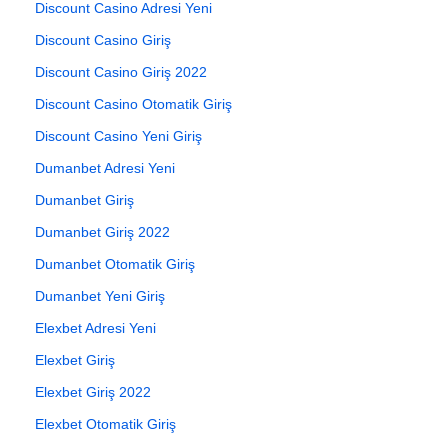
Discount Casino Adresi Yeni
Discount Casino Giriş
Discount Casino Giriş 2022
Discount Casino Otomatik Giriş
Discount Casino Yeni Giriş
Dumanbet Adresi Yeni
Dumanbet Giriş
Dumanbet Giriş 2022
Dumanbet Otomatik Giriş
Dumanbet Yeni Giriş
Elexbet Adresi Yeni
Elexbet Giriş
Elexbet Giriş 2022
Elexbet Otomatik Giriş