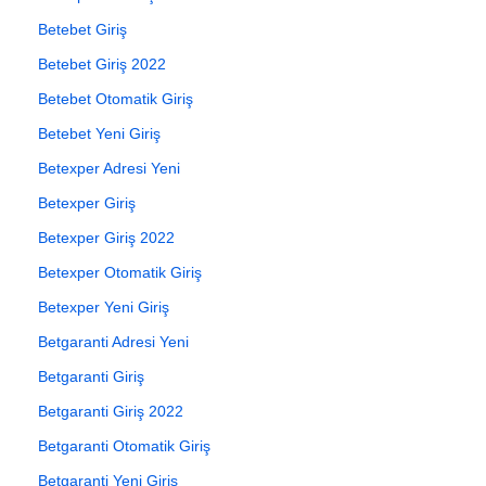
Betebet Giriş
Betebet Giriş 2022
Betebet Otomatik Giriş
Betebet Yeni Giriş
Betexper Adresi Yeni
Betexper Giriş
Betexper Giriş 2022
Betexper Otomatik Giriş
Betexper Yeni Giriş
Betgaranti Adresi Yeni
Betgaranti Giriş
Betgaranti Giriş 2022
Betgaranti Otomatik Giriş
Betgaranti Yeni Giriş