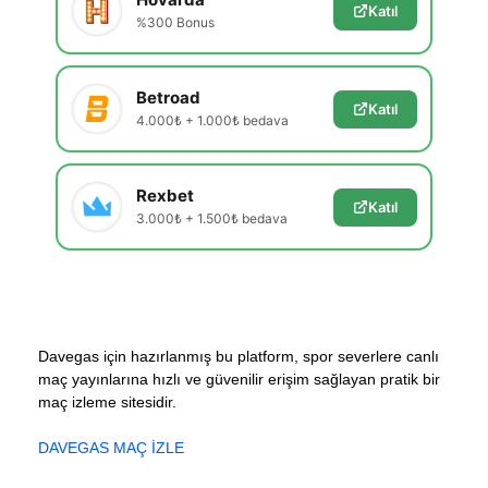
Katıl
%300 Bonus
Betroad
Katıl
4.000₺ + 1.000₺ bedava
Rexbet
Katıl
3.000₺ + 1.500₺ bedava
Davegas için hazırlanmış bu platform, spor severlere canlı
maç yayınlarına hızlı ve güvenilir erişim sağlayan pratik bir
maç izleme sitesidir.
DAVEGAS MAÇ İZLE