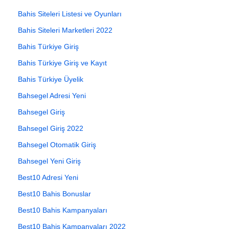
Bahis Siteleri Listesi ve Oyunları
Bahis Siteleri Marketleri 2022
Bahis Türkiye Giriş
Bahis Türkiye Giriş ve Kayıt
Bahis Türkiye Üyelik
Bahsegel Adresi Yeni
Bahsegel Giriş
Bahsegel Giriş 2022
Bahsegel Otomatik Giriş
Bahsegel Yeni Giriş
Best10 Adresi Yeni
Best10 Bahis Bonuslar
Best10 Bahis Kampanyaları
Best10 Bahis Kampanyaları 2022