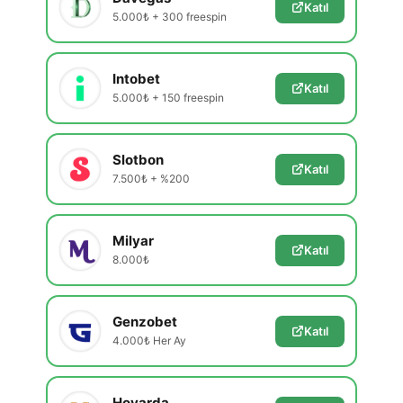
Katıl
5.000₺ + 300 freespin
Intobet
Katıl
5.000₺ + 150 freespin
Slotbon
Katıl
7.500₺ + %200
Milyar
Katıl
8.000₺
Genzobet
Katıl
4.000₺ Her Ay
Hovarda