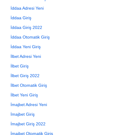
İddaa Adresi Yeni
İddaa Giriş
İddaa Giriş 2022
İddaa Otomatik Giriş
İddaa Yeni Giriş
İlbet Adresi Yeni
İlbet Giriş
İlbet Giriş 2022
İlbet Otomatik Giriş
İlbet Yeni Giriş
İmajbet Adresi Yeni
İmajbet Giriş
İmajbet Giriş 2022
İmajbet Otomatik Giriş