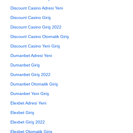
Discount Casino Adresi Yeni
Discount Casino Giriş
Discount Casino Giriş 2022
Discount Casino Otomatik Giriş
Discount Casino Yeni Giriş
Dumanbet Adresi Yeni
Dumanbet Giriş
Dumanbet Giriş 2022
Dumanbet Otomatik Giriş
Dumanbet Yeni Giriş
Elexbet Adresi Yeni
Elexbet Giriş
Elexbet Giriş 2022
Elexbet Otomatik Giriş