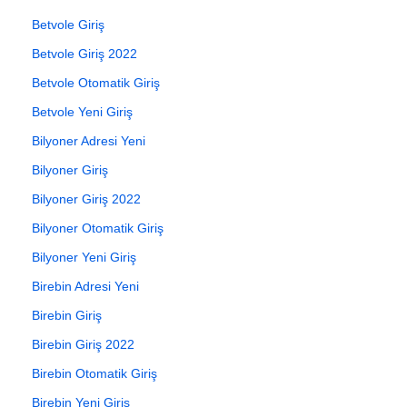
Betvole Giriş
Betvole Giriş 2022
Betvole Otomatik Giriş
Betvole Yeni Giriş
Bilyoner Adresi Yeni
Bilyoner Giriş
Bilyoner Giriş 2022
Bilyoner Otomatik Giriş
Bilyoner Yeni Giriş
Birebin Adresi Yeni
Birebin Giriş
Birebin Giriş 2022
Birebin Otomatik Giriş
Birebin Yeni Giriş