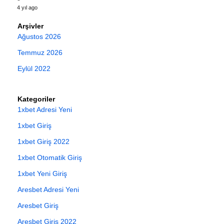
4 yıl ago
Arşivler
Ağustos 2026
Temmuz 2026
Eylül 2022
Kategoriler
1xbet Adresi Yeni
1xbet Giriş
1xbet Giriş 2022
1xbet Otomatik Giriş
1xbet Yeni Giriş
Aresbet Adresi Yeni
Aresbet Giriş
Aresbet Giriş 2022