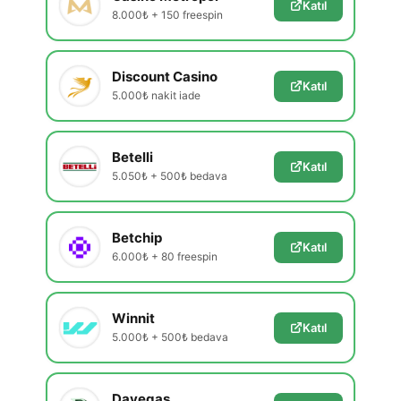
Katıl
8.000₺ + 150 freespin
Discount Casino
Katıl
5.000₺ nakit iade
Betelli
Katıl
5.050₺ + 500₺ bedava
Betchip
Katıl
6.000₺ + 80 freespin
Winnit
Katıl
5.000₺ + 500₺ bedava
Davegas