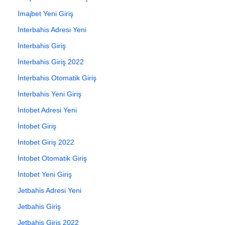
İmajbet Yeni Giriş
İnterbahis Adresi Yeni
İnterbahis Giriş
İnterbahis Giriş 2022
İnterbahis Otomatik Giriş
İnterbahis Yeni Giriş
İntobet Adresi Yeni
İntobet Giriş
İntobet Giriş 2022
İntobet Otomatik Giriş
İntobet Yeni Giriş
Jetbahis Adresi Yeni
Jetbahis Giriş
Jetbahis Giriş 2022