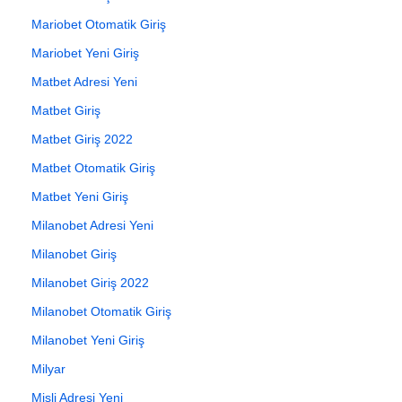
Mariobet Otomatik Giriş
Mariobet Yeni Giriş
Matbet Adresi Yeni
Matbet Giriş
Matbet Giriş 2022
Matbet Otomatik Giriş
Matbet Yeni Giriş
Milanobet Adresi Yeni
Milanobet Giriş
Milanobet Giriş 2022
Milanobet Otomatik Giriş
Milanobet Yeni Giriş
Milyar
Misli Adresi Yeni