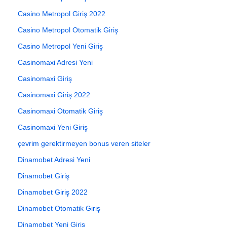
Casino Metropol Giriş 2022
Casino Metropol Otomatik Giriş
Casino Metropol Yeni Giriş
Casinomaxi Adresi Yeni
Casinomaxi Giriş
Casinomaxi Giriş 2022
Casinomaxi Otomatik Giriş
Casinomaxi Yeni Giriş
çevrim gerektirmeyen bonus veren siteler
Dinamobet Adresi Yeni
Dinamobet Giriş
Dinamobet Giriş 2022
Dinamobet Otomatik Giriş
Dinamobet Yeni Giriş