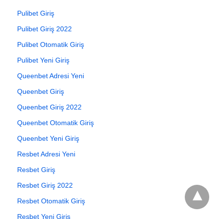
Pulibet Giriş
Pulibet Giriş 2022
Pulibet Otomatik Giriş
Pulibet Yeni Giriş
Queenbet Adresi Yeni
Queenbet Giriş
Queenbet Giriş 2022
Queenbet Otomatik Giriş
Queenbet Yeni Giriş
Resbet Adresi Yeni
Resbet Giriş
Resbet Giriş 2022
Resbet Otomatik Giriş
Resbet Yeni Giriş