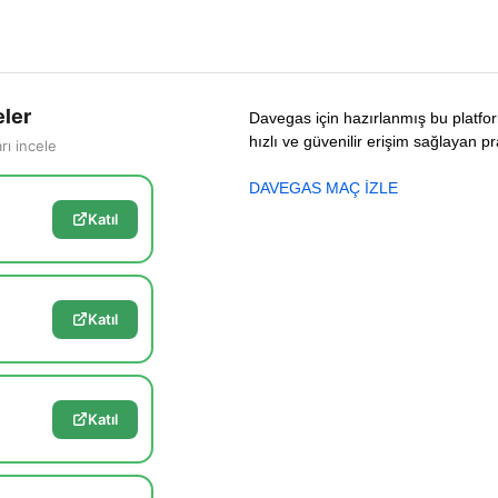
eler
Davegas için hazırlanmış bu platfor
hızlı ve güvenilir erişim sağlayan pr
ı incele
DAVEGAS MAÇ İZLE
Katıl
Katıl
Katıl