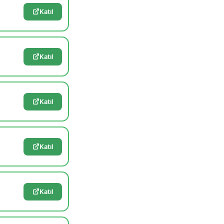
Katıl
Katıl
Katıl
Katıl
Katıl