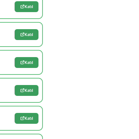
Katıl
Katıl
Katıl
Katıl
Katıl