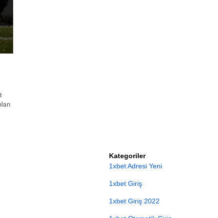
t
ları
Kategoriler
1xbet Adresi Yeni
1xbet Giriş
1xbet Giriş 2022