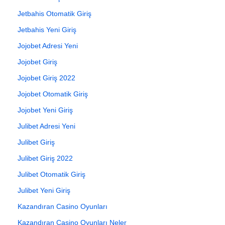
Jetbahis Otomatik Giriş
Jetbahis Yeni Giriş
Jojobet Adresi Yeni
Jojobet Giriş
Jojobet Giriş 2022
Jojobet Otomatik Giriş
Jojobet Yeni Giriş
Julibet Adresi Yeni
Julibet Giriş
Julibet Giriş 2022
Julibet Otomatik Giriş
Julibet Yeni Giriş
Kazandıran Casino Oyunları
Kazandıran Casino Oyunları Neler