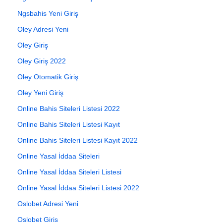
Ngsbahis Yeni Giriş
Oley Adresi Yeni
Oley Giriş
Oley Giriş 2022
Oley Otomatik Giriş
Oley Yeni Giriş
Online Bahis Siteleri Listesi 2022
Online Bahis Siteleri Listesi Kayıt
Online Bahis Siteleri Listesi Kayıt 2022
Online Yasal İddaa Siteleri
Online Yasal İddaa Siteleri Listesi
Online Yasal İddaa Siteleri Listesi 2022
Oslobet Adresi Yeni
Oslobet Giriş