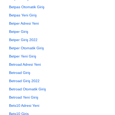
Betpas Otomatik Giriş
Betpas Yeni Giriş
Betper Adresi Yeni
Betper Giriş
Betper Giriş 2022
Betper Otomatik Giriş
Betper Yeni Giriş
Betroad Adresi Yeni
Betroad Giriş
Betroad Giriş 2022
Betroad Otomatik Giriş
Betroad Yeni Giriş
Bets10 Adresi Yeni
Bets10 Giriş