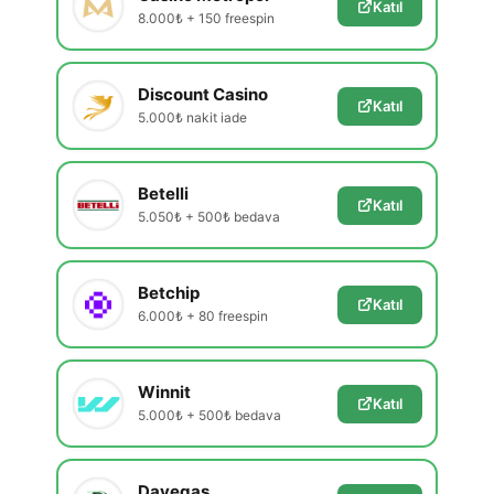
Katıl
8.000₺ + 150 freespin
Discount Casino
Katıl
5.000₺ nakit iade
Betelli
Katıl
5.050₺ + 500₺ bedava
Betchip
Katıl
6.000₺ + 80 freespin
Winnit
Katıl
5.000₺ + 500₺ bedava
Davegas