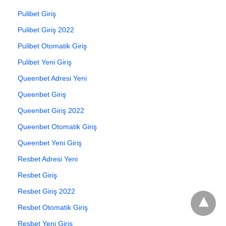
Pulibet Giriş
Pulibet Giriş 2022
Pulibet Otomatik Giriş
Pulibet Yeni Giriş
Queenbet Adresi Yeni
Queenbet Giriş
Queenbet Giriş 2022
Queenbet Otomatik Giriş
Queenbet Yeni Giriş
Resbet Adresi Yeni
Resbet Giriş
Resbet Giriş 2022
Resbet Otomatik Giriş
Resbet Yeni Giriş