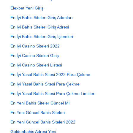
Elexbet Yeni Giriş
En İyi Bahis Siteleri Giriş Adımları
En İyi Bahis Siteleri Giriş Adresi
En İyi Bahis Siteleri Giriş İşlemleri
En İyi Casino Siteleri 2022
En İyi Casino Siteleri Giriş
En İyi Casino Siteleri Listesi
En İyi Yasal Bahis Sitesi 2022 Para Çekme
En İyi Yasal Bahis Sitesi Para Çekme
En İyi Yasal Bahis Sitesi Para Çekme Limitleri
En Yeni Bahis Siteler Güncel Mi
En Yeni Güncel Bahis Siteleri
En Yeni Güncel Bahis Siteleri 2022
Goldenbahis Adresi Yeni