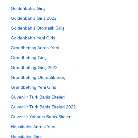
Goldenbahis Giriş
Goldenbahis Giriş 2022
Goldenbahis Otomatik Giriş
Goldenbahis Yeni Giriş
Grandbetting Adresi Yeni
Grandbetting Giriş
Grandbetting Giriş 2022
Grandbetting Otomatik Giriş
Grandbetting Yeni Giriş
Güvenilir Türk Bahis Siteleri
Güvenilir Türk Bahis Siteleri 2022
Güvenilir Yabancı Bahis Siteleri
Hepsibahis Adresi Yeni
Hepsibahis Giriş