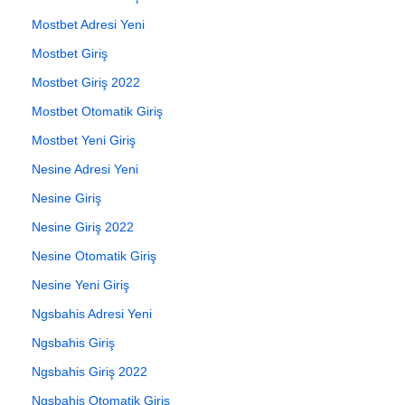
Mostbet Adresi Yeni
Mostbet Giriş
Mostbet Giriş 2022
Mostbet Otomatik Giriş
Mostbet Yeni Giriş
Nesine Adresi Yeni
Nesine Giriş
Nesine Giriş 2022
Nesine Otomatik Giriş
Nesine Yeni Giriş
Ngsbahis Adresi Yeni
Ngsbahis Giriş
Ngsbahis Giriş 2022
Ngsbahis Otomatik Giriş