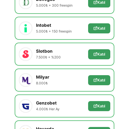
Katıl
5.000₺ + 300 freespin
Intobet
Katıl
5.000₺ + 150 freespin
Slotbon
Katıl
7.500₺ + %200
Milyar
Katıl
8.000₺
Genzobet
Katıl
4.000₺ Her Ay
Hovarda