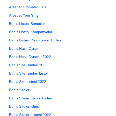
Aresbet Otomatik Giriş
Aresbet Yeni Giriş
Bahis Listesi Bonuslar
Bahis Listesi Kampanyaları
Bahis Listesi Promosyon Türleri
Bahis Nasıl Oynanır
Bahis Nasıl Oynanır 2022
Bahis Site İsimleri 2022
Bahis Site İsimleri Listeli
Bahis Site Listesi 2022
Bahis Siteleri
Bahis Siteleri Bahis Türleri
Bahis Siteleri Giriş
Bahis Siteleri Listesi 2022