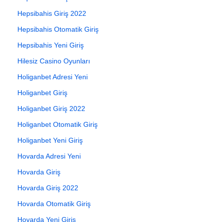
Hepsibahis Giriş 2022
Hepsibahis Otomatik Giriş
Hepsibahis Yeni Giriş
Hilesiz Casino Oyunları
Holiganbet Adresi Yeni
Holiganbet Giriş
Holiganbet Giriş 2022
Holiganbet Otomatik Giriş
Holiganbet Yeni Giriş
Hovarda Adresi Yeni
Hovarda Giriş
Hovarda Giriş 2022
Hovarda Otomatik Giriş
Hovarda Yeni Giriş