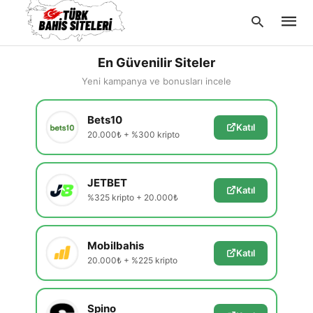
En Güvenilir Siteler
Yeni kampanya ve bonusları incele
Type
Bets10
your
Katıl
searc
20.000₺ + %300 kripto
query
and
hit
enter:
JETBET
Katıl
%325 kripto + 20.000₺
Mobilbahis
Katıl
20.000₺ + %225 kripto
Spino