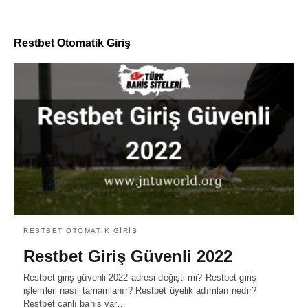
Restbet Otomatik Giriş
RESTBET OTOMATIK GIRIŞ
Restbet Giriş Güvenli 2022
Restbet giriş güvenli 2022 adresi değişti mi? Restbet giriş
işlemleri nasıl tamamlanır? Restbet üyelik adımları nedir?
Restbet canlı bahis var…