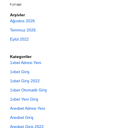
4 yıl ago
Arşivler
Ağustos 2026
Temmuz 2026
Eylül 2022
Kategoriler
1xbet Adresi Yeni
1xbet Giriş
1xbet Giriş 2022
1xbet Otomatik Giriş
1xbet Yeni Giriş
Aresbet Adresi Yeni
Aresbet Giriş
Aresbet Giriş 2022