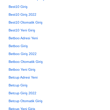
Best10 Giriş
Best10 Giriş 2022
Best10 Otomatik Giriş
Best10 Yeni Giriş
Betboo Adresi Yeni
Betboo Giriş
Betboo Giriş 2022
Betboo Otomatik Giriş
Betboo Yeni Giriş
Betcup Adresi Yeni
Betcup Giriş
Betcup Giriş 2022
Betcup Otomatik Giriş
Betcup Yeni Giriş