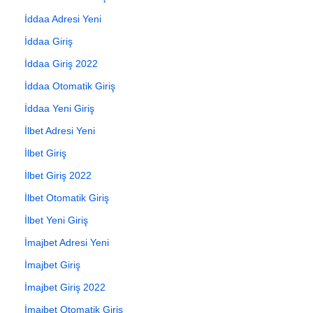
İddaa Adresi Yeni
İddaa Giriş
İddaa Giriş 2022
İddaa Otomatik Giriş
İddaa Yeni Giriş
İlbet Adresi Yeni
İlbet Giriş
İlbet Giriş 2022
İlbet Otomatik Giriş
İlbet Yeni Giriş
İmajbet Adresi Yeni
İmajbet Giriş
İmajbet Giriş 2022
İmajbet Otomatik Giriş