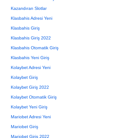
Kazandıran Slotlar
Klasbahis Adresi Yeni
Klasbahis Giriş
Klasbahis Giriş 2022
Klasbahis Otomatik Giriş
Klasbahis Yeni Giriş
Kolaybet Adresi Yeni
Kolaybet Giriş
Kolaybet Giriş 2022
Kolaybet Otomatik Giriş
Kolaybet Yeni Giriş
Mariobet Adresi Yeni
Mariobet Giriş
Mariobet Giriş 2022