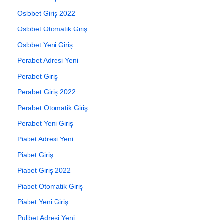
Oslobet Giriş 2022
Oslobet Otomatik Giriş
Oslobet Yeni Giriş
Perabet Adresi Yeni
Perabet Giriş
Perabet Giriş 2022
Perabet Otomatik Giriş
Perabet Yeni Giriş
Piabet Adresi Yeni
Piabet Giriş
Piabet Giriş 2022
Piabet Otomatik Giriş
Piabet Yeni Giriş
Pulibet Adresi Yeni