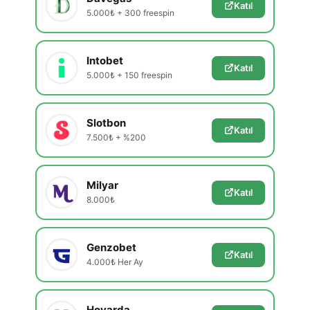
Katıl
5.000₺ + 300 freespin
Intobet
Katıl
5.000₺ + 150 freespin
Slotbon
Katıl
7.500₺ + %200
Milyar
Katıl
8.000₺
Genzobet
Katıl
4.000₺ Her Ay
Hovarda