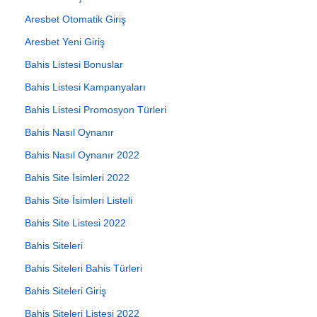
Aresbet Otomatik Giriş
Aresbet Yeni Giriş
Bahis Listesi Bonuslar
Bahis Listesi Kampanyaları
Bahis Listesi Promosyon Türleri
Bahis Nasıl Oynanır
Bahis Nasıl Oynanır 2022
Bahis Site İsimleri 2022
Bahis Site İsimleri Listeli
Bahis Site Listesi 2022
Bahis Siteleri
Bahis Siteleri Bahis Türleri
Bahis Siteleri Giriş
Bahis Siteleri Listesi 2022