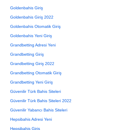
Goldenbahis Giriş
Goldenbahis Giriş 2022
Goldenbahis Otomatik Giriş
Goldenbahis Yeni Giriş
Grandbetting Adresi Yeni
Grandbetting Giriş
Grandbetting Giriş 2022
Grandbetting Otomatik Giriş
Grandbetting Yeni Giriş
Güvenilir Türk Bahis Siteleri
Güvenilir Türk Bahis Siteleri 2022
Güvenilir Yabancı Bahis Siteleri
Hepsibahis Adresi Yeni
Hepsibahis Giriş