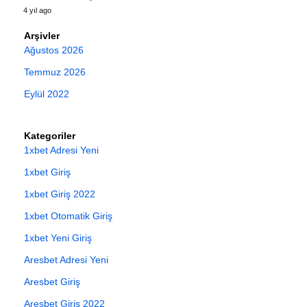
4 yıl ago
Arşivler
Ağustos 2026
Temmuz 2026
Eylül 2022
Kategoriler
1xbet Adresi Yeni
1xbet Giriş
1xbet Giriş 2022
1xbet Otomatik Giriş
1xbet Yeni Giriş
Aresbet Adresi Yeni
Aresbet Giriş
Aresbet Giriş 2022