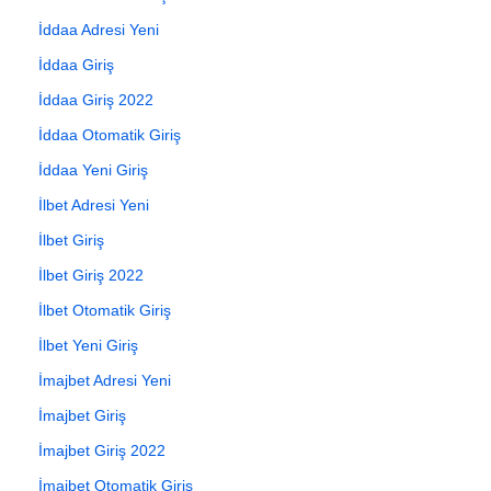
İddaa Adresi Yeni
İddaa Giriş
İddaa Giriş 2022
İddaa Otomatik Giriş
İddaa Yeni Giriş
İlbet Adresi Yeni
İlbet Giriş
İlbet Giriş 2022
İlbet Otomatik Giriş
İlbet Yeni Giriş
İmajbet Adresi Yeni
İmajbet Giriş
İmajbet Giriş 2022
İmajbet Otomatik Giriş