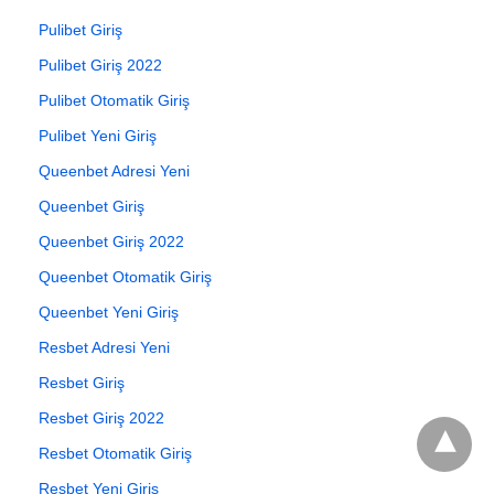
Pulibet Giriş
Pulibet Giriş 2022
Pulibet Otomatik Giriş
Pulibet Yeni Giriş
Queenbet Adresi Yeni
Queenbet Giriş
Queenbet Giriş 2022
Queenbet Otomatik Giriş
Queenbet Yeni Giriş
Resbet Adresi Yeni
Resbet Giriş
Resbet Giriş 2022
Resbet Otomatik Giriş
Resbet Yeni Giriş