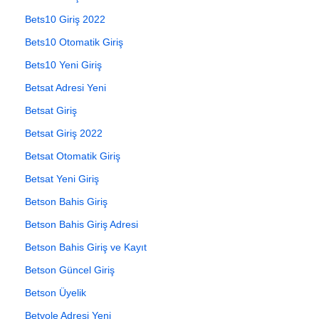
Bets10 Giriş 2022
Bets10 Otomatik Giriş
Bets10 Yeni Giriş
Betsat Adresi Yeni
Betsat Giriş
Betsat Giriş 2022
Betsat Otomatik Giriş
Betsat Yeni Giriş
Betson Bahis Giriş
Betson Bahis Giriş Adresi
Betson Bahis Giriş ve Kayıt
Betson Güncel Giriş
Betson Üyelik
Betvole Adresi Yeni