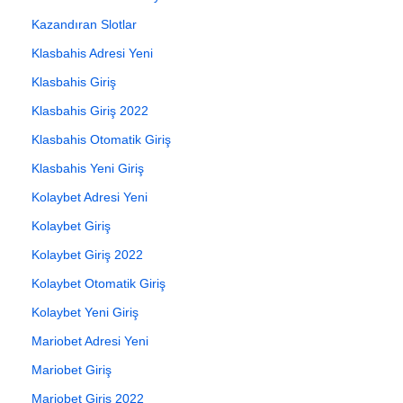
Kazandıran Slotlar
Klasbahis Adresi Yeni
Klasbahis Giriş
Klasbahis Giriş 2022
Klasbahis Otomatik Giriş
Klasbahis Yeni Giriş
Kolaybet Adresi Yeni
Kolaybet Giriş
Kolaybet Giriş 2022
Kolaybet Otomatik Giriş
Kolaybet Yeni Giriş
Mariobet Adresi Yeni
Mariobet Giriş
Mariobet Giriş 2022