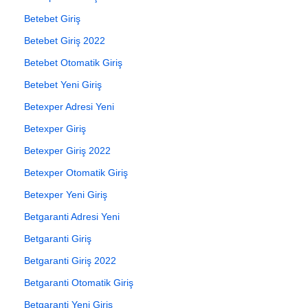
Betebet Giriş
Betebet Giriş 2022
Betebet Otomatik Giriş
Betebet Yeni Giriş
Betexper Adresi Yeni
Betexper Giriş
Betexper Giriş 2022
Betexper Otomatik Giriş
Betexper Yeni Giriş
Betgaranti Adresi Yeni
Betgaranti Giriş
Betgaranti Giriş 2022
Betgaranti Otomatik Giriş
Betgaranti Yeni Giriş