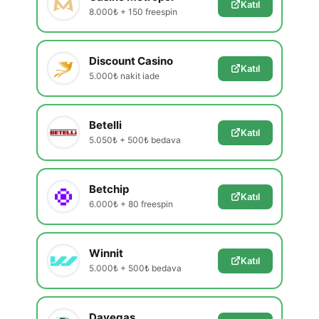
Katıl
8.000₺ + 150 freespin
Discount Casino
Katıl
5.000₺ nakit iade
Betelli
Katıl
5.050₺ + 500₺ bedava
Betchip
Katıl
6.000₺ + 80 freespin
Winnit
Katıl
5.000₺ + 500₺ bedava
Davegas