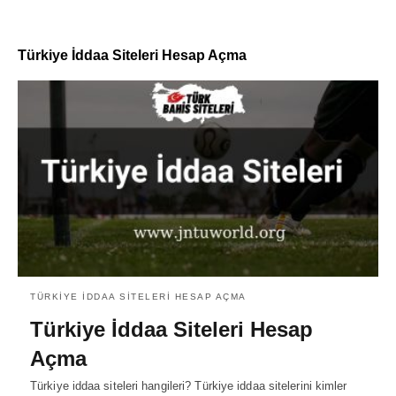
Türkiye İddaa Siteleri Hesap Açma
TÜRKIYE İDDAA SITELERI HESAP AÇMA
Türkiye İddaa Siteleri Hesap
Açma
Türkiye iddaa siteleri hangileri? Türkiye iddaa sitelerini kimler