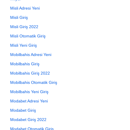
Misli Adresi Yeni
Misli Giriş
Misli Giriş 2022
Misli Otomatik Giriş
Misli Yeni Giriş
Mobilbahis Adresi Yeni
Mobilbahis Giriş
Mobilbahis Giriş 2022
Mobilbahis Otomatik Giriş
Mobilbahis Yeni Giriş
Modabet Adresi Yeni
Modabet Giriş
Modabet Giriş 2022
Modabet Otomatik Giriş