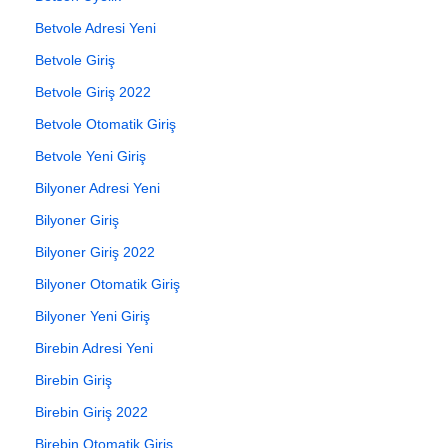
Betvole Adresi Yeni
Betvole Giriş
Betvole Giriş 2022
Betvole Otomatik Giriş
Betvole Yeni Giriş
Bilyoner Adresi Yeni
Bilyoner Giriş
Bilyoner Giriş 2022
Bilyoner Otomatik Giriş
Bilyoner Yeni Giriş
Birebin Adresi Yeni
Birebin Giriş
Birebin Giriş 2022
Birebin Otomatik Giriş