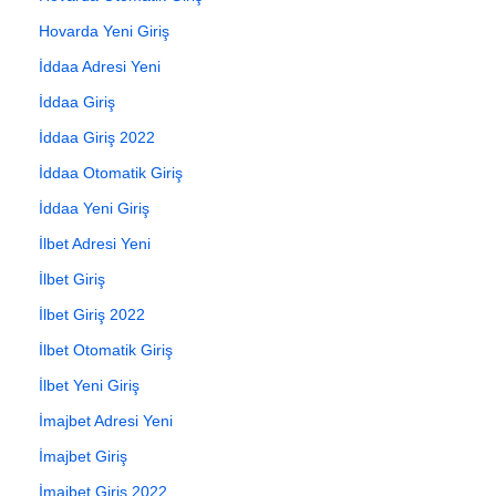
Hovarda Yeni Giriş
İddaa Adresi Yeni
İddaa Giriş
İddaa Giriş 2022
İddaa Otomatik Giriş
İddaa Yeni Giriş
İlbet Adresi Yeni
İlbet Giriş
İlbet Giriş 2022
İlbet Otomatik Giriş
İlbet Yeni Giriş
İmajbet Adresi Yeni
İmajbet Giriş
İmajbet Giriş 2022