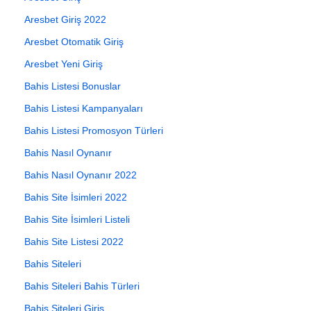
Aresbet Giriş 2022
Aresbet Otomatik Giriş
Aresbet Yeni Giriş
Bahis Listesi Bonuslar
Bahis Listesi Kampanyaları
Bahis Listesi Promosyon Türleri
Bahis Nasıl Oynanır
Bahis Nasıl Oynanır 2022
Bahis Site İsimleri 2022
Bahis Site İsimleri Listeli
Bahis Site Listesi 2022
Bahis Siteleri
Bahis Siteleri Bahis Türleri
Bahis Siteleri Giriş