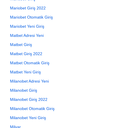
Mariobet Giriş 2022
Mariobet Otomatik Giriş
Mariobet Yeni Giriş
Matbet Adresi Yeni
Matbet Giriş
Matbet Giriş 2022
Matbet Otomatik Giriş
Matbet Yeni Giriş
Milanobet Adresi Yeni
Milanobet Giriş
Milanobet Giriş 2022
Milanobet Otomatik Giriş
Milanobet Yeni Giriş
Milyar