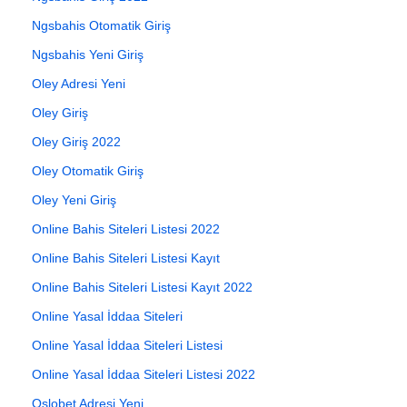
Ngsbahis Otomatik Giriş
Ngsbahis Yeni Giriş
Oley Adresi Yeni
Oley Giriş
Oley Giriş 2022
Oley Otomatik Giriş
Oley Yeni Giriş
Online Bahis Siteleri Listesi 2022
Online Bahis Siteleri Listesi Kayıt
Online Bahis Siteleri Listesi Kayıt 2022
Online Yasal İddaa Siteleri
Online Yasal İddaa Siteleri Listesi
Online Yasal İddaa Siteleri Listesi 2022
Oslobet Adresi Yeni