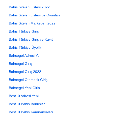
Bahis Siteleri Listesi 2022
Bahis Siteleri Listesi ve Oyunları
Bahis Siteleri Marketleri 2022
Bahis Türkiye Giriş
Bahis Türkiye Giriş ve Kayıt
Bahis Türkiye Üyelik
Bahsegel Adresi Yeni
Bahsegel Giriş
Bahsegel Giriş 2022
Bahsegel Otomatik Giriş
Bahsegel Yeni Giriş
Best10 Adresi Yeni
Best10 Bahis Bonuslar
Best10 Bahis Kampanyaları