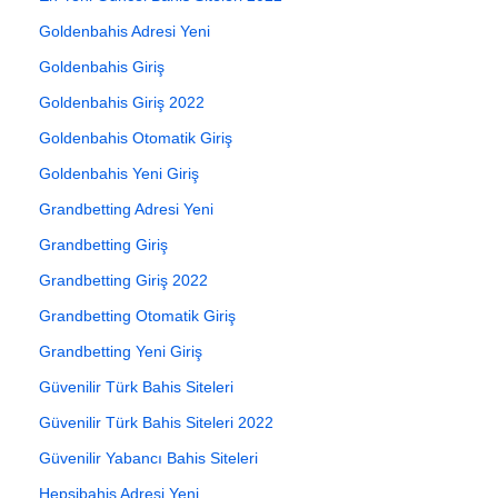
Goldenbahis Adresi Yeni
Goldenbahis Giriş
Goldenbahis Giriş 2022
Goldenbahis Otomatik Giriş
Goldenbahis Yeni Giriş
Grandbetting Adresi Yeni
Grandbetting Giriş
Grandbetting Giriş 2022
Grandbetting Otomatik Giriş
Grandbetting Yeni Giriş
Güvenilir Türk Bahis Siteleri
Güvenilir Türk Bahis Siteleri 2022
Güvenilir Yabancı Bahis Siteleri
Hepsibahis Adresi Yeni