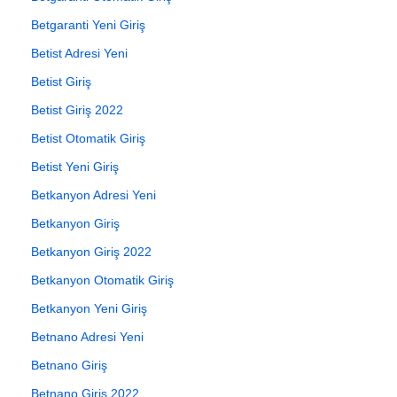
Betgaranti Yeni Giriş
Betist Adresi Yeni
Betist Giriş
Betist Giriş 2022
Betist Otomatik Giriş
Betist Yeni Giriş
Betkanyon Adresi Yeni
Betkanyon Giriş
Betkanyon Giriş 2022
Betkanyon Otomatik Giriş
Betkanyon Yeni Giriş
Betnano Adresi Yeni
Betnano Giriş
Betnano Giriş 2022