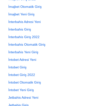
İmajbet Otomatik Giriş
İmajbet Yeni Giriş
İnterbahis Adresi Yeni
İnterbahis Giriş
İnterbahis Giriş 2022
İnterbahis Otomatik Giriş
İnterbahis Yeni Giriş
İntobet Adresi Yeni
İntobet Giriş
İntobet Giriş 2022
İntobet Otomatik Giriş
İntobet Yeni Giriş
Jetbahis Adresi Yeni
Jetbahis Giriş