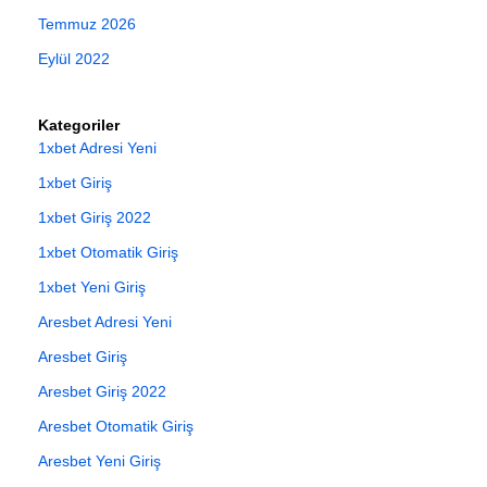
Temmuz 2026
Eylül 2022
Kategoriler
1xbet Adresi Yeni
1xbet Giriş
1xbet Giriş 2022
1xbet Otomatik Giriş
1xbet Yeni Giriş
Aresbet Adresi Yeni
Aresbet Giriş
Aresbet Giriş 2022
Aresbet Otomatik Giriş
Aresbet Yeni Giriş