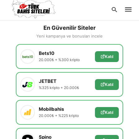
En Güvenilir Siteler
Yeni kampanya ve bonusları incele
Type
Bets10
your
Katıl
searc
20.000₺ + %300 kripto
query
and
hit
enter:
JETBET
Katıl
%325 kripto + 20.000₺
Mobilbahis
Katıl
20.000₺ + %225 kripto
Spino