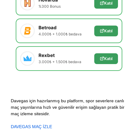
Katıl
%300 Bonus
Betroad
Katıl
4.000₺ + 1.000₺ bedava
Rexbet
Katıl
3.000₺ + 1.500₺ bedava
Davegas için hazırlanmış bu platform, spor severlere canlı
maç yayınlarına hızlı ve güvenilir erişim sağlayan pratik bir
maç izleme sitesidir.
DAVEGAS MAÇ İZLE