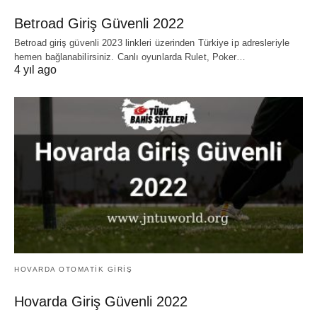
Betroad Giriş Güvenli 2022
Betroad giriş güvenli 2023 linkleri üzerinden Türkiye ip adresleriyle
hemen bağlanabilirsiniz. Canlı oyunlarda Rulet, Poker…
4 yıl ago
HOVARDA OTOMATIK GIRIŞ
Hovarda Giriş Güvenli 2022