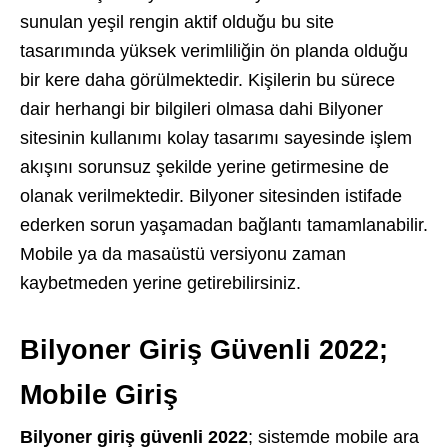
sunulan yeşil rengin aktif olduğu bu site
tasarımında yüksek verimliliğin ön planda olduğu
bir kere daha görülmektedir. Kişilerin bu sürece
dair herhangi bir bilgileri olmasa dahi Bilyoner
sitesinin kullanımı kolay tasarımı sayesinde işlem
akışını sorunsuz şekilde yerine getirmesine de
olanak verilmektedir. Bilyoner sitesinden istifade
ederken sorun yaşamadan bağlantı tamamlanabilir.
Mobile ya da masaüstü versiyonu zaman
kaybetmeden yerine getirebilirsiniz.
Bilyoner Giriş Güvenli 2022;
Mobile Giriş
Bilyoner giriş güvenli 2022
; sistemde mobile ara