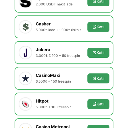
Katıl
2.000 USDT nakit iade
Casher
Katıl
5.000₺ iade + 1.000₺ risksiz
Jokera
Katıl
3.000₺ %200 + 50 freespin
CasinoMaxi
Katıl
6.500₺ + 150 freespin
Hitpot
Katıl
5.000₺ + 100 freespin
Casino Metropol