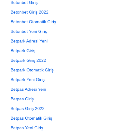
Betonbet Giriş
Betonbet Giriş 2022
Betonbet Otomatik Giriş
Betonbet Yeni Giriş
Betpark Adresi Yeni
Betpark Giriş
Betpark Giriş 2022
Betpark Otomatik Giriş
Betpark Yeni Giriş
Betpas Adresi Yeni
Betpas Giriş
Betpas Giriş 2022
Betpas Otomatik Giriş
Betpas Yeni Giriş