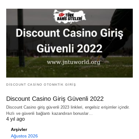
DISCOUNT CASINO OTOMATIK GIRIŞ
Discount Casino Giriş Güvenli 2022
Discount Casino giriş güvenli 2023 linkleri, engelsiz erişimler içindir.
Hızlı ve güvenli bağlantı kazandıran bonuslar…
4 yıl ago
Arşivler
Ağustos 2026