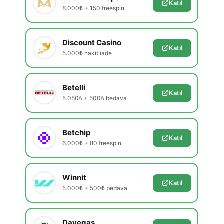
Katıl
8.000₺ + 150 freespin
Discount Casino
Katıl
5.000₺ nakit iade
Betelli
Katıl
5.050₺ + 500₺ bedava
Betchip
Katıl
6.000₺ + 80 freespin
Winnit
Katıl
5.000₺ + 500₺ bedava
Davegas