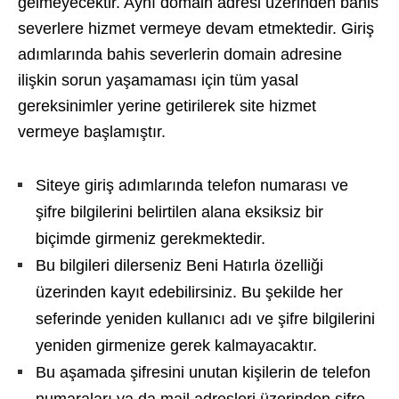
gelmeyecektir. Aynı domain adresi üzerinden bahis
severlere hizmet vermeye devam etmektedir. Giriş
adımlarında bahis severlerin domain adresine
ilişkin sorun yaşamaması için tüm yasal
gereksinimler yerine getirilerek site hizmet
vermeye başlamıştır.
Siteye giriş adımlarında telefon numarası ve
şifre bilgilerini belirtilen alana eksiksiz bir
biçimde girmeniz gerekmektedir.
Bu bilgileri dilerseniz Beni Hatırla özelliği
üzerinden kayıt edebilirsiniz. Bu şekilde her
seferinde yeniden kullanıcı adı ve şifre bilgilerini
yeniden girmenize gerek kalmayacaktır.
Bu aşamada şifresini unutan kişilerin de telefon
numaraları ya da mail adresleri üzerinden şifre