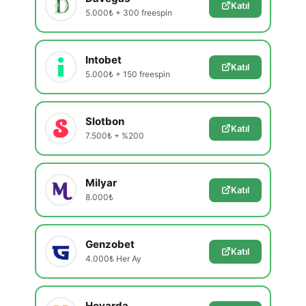
Katıl
5.000₺ + 300 freespin
Intobet
Katıl
5.000₺ + 150 freespin
Slotbon
Katıl
7.500₺ + %200
Milyar
Katıl
8.000₺
Genzobet
Katıl
4.000₺ Her Ay
Hovarda