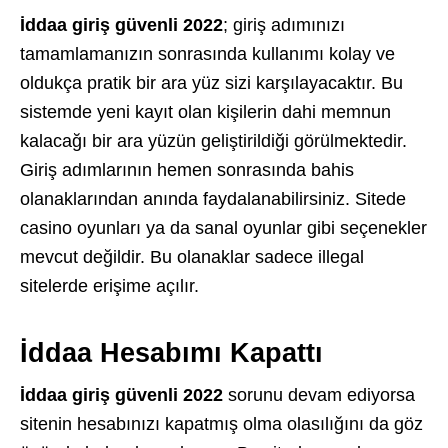
İddaa giriş güvenli 2022
; giriş adımınızı
tamamlamanızın sonrasında kullanımı kolay ve
oldukça pratik bir ara yüz sizi karşılayacaktır. Bu
sistemde yeni kayıt olan kişilerin dahi memnun
kalacağı bir ara yüzün geliştirildiği görülmektedir.
Giriş adımlarının hemen sonrasında bahis
olanaklarından anında faydalanabilirsiniz. Sitede
casino oyunları ya da sanal oyunlar gibi seçenekler
mevcut değildir. Bu olanaklar sadece illegal
sitelerde erişime açılır.
İddaa Hesabımı Kapattı
İddaa giriş güvenli 2022
sorunu devam ediyorsa
sitenin hesabınızı kapatmış olma olasılığını da göz