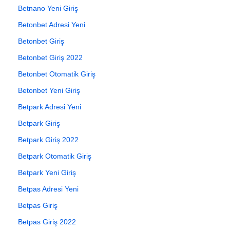
Betnano Yeni Giriş
Betonbet Adresi Yeni
Betonbet Giriş
Betonbet Giriş 2022
Betonbet Otomatik Giriş
Betonbet Yeni Giriş
Betpark Adresi Yeni
Betpark Giriş
Betpark Giriş 2022
Betpark Otomatik Giriş
Betpark Yeni Giriş
Betpas Adresi Yeni
Betpas Giriş
Betpas Giriş 2022