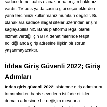
sadece temel bahis olanaklarına erişim hakkınız
vardır. TV bets ya da casino gibi seçeneklerden
yana tercihinizi kullanmanız mümkün değildir. Bu
olanaklara sadece illegal siteler üzerinden erişim
sağlayabilirsiniz. Bahis platformu legal olarak
hizmet verdiği için BTK denetimlerinde tespit
edildiği anda giriş adresine ilişkin bir sorun
yaşanmayacaktır.
İddaa Giriş Güvenli 2022; Giriş
Adımları
İddaa giriş güvenli 2022
; sistemde giriş adımlarını
tamamlarken bahis severlerin istifade ettikleri
domain adresinde bir değişim meydana