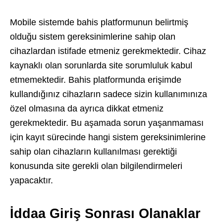
Mobile sistemde bahis platformunun belirtmiş
olduğu sistem gereksinimlerine sahip olan
cihazlardan istifade etmeniz gerekmektedir. Cihaz
kaynaklı olan sorunlarda site sorumluluk kabul
etmemektedir. Bahis platformunda erişimde
kullandığınız cihazların sadece sizin kullanımınıza
özel olmasına da ayrıca dikkat etmeniz
gerekmektedir. Bu aşamada sorun yaşanmaması
için kayıt sürecinde hangi sistem gereksinimlerine
sahip olan cihazların kullanılması gerektiği
konusunda site gerekli olan bilgilendirmeleri
yapacaktır.
İddaa Giriş Sonrası Olanaklar