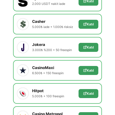
Katıl
2.000 USDT nakit iade
Casher
Katıl
5.000₺ iade + 1.000₺ risksiz
Jokera
Katıl
3.000₺ %200 + 50 freespin
CasinoMaxi
Katıl
6.500₺ + 150 freespin
Hitpot
Katıl
5.000₺ + 100 freespin
Casino Metropol