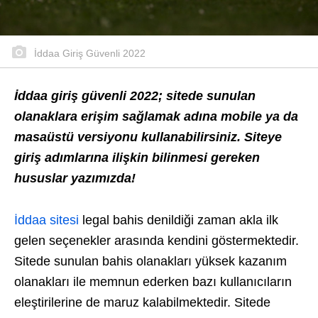
İddaa Giriş Güvenli 2022
İddaa giriş güvenli 2022; sitede sunulan
olanaklara erişim sağlamak adına mobile ya da
masaüstü versiyonu kullanabilirsiniz. Siteye
giriş adımlarına ilişkin bilinmesi gereken
hususlar yazımızda!
İddaa sitesi
legal bahis denildiği zaman akla ilk
gelen seçenekler arasında kendini göstermektedir.
Sitede sunulan bahis olanakları yüksek kazanım
olanakları ile memnun ederken bazı kullanıcıların
eleştirilerine de maruz kalabilmektedir. Sitede