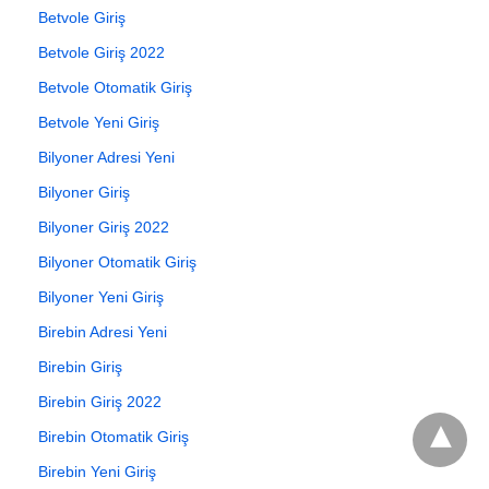
Betvole Giriş
Betvole Giriş 2022
Betvole Otomatik Giriş
Betvole Yeni Giriş
Bilyoner Adresi Yeni
Bilyoner Giriş
Bilyoner Giriş 2022
Bilyoner Otomatik Giriş
Bilyoner Yeni Giriş
Birebin Adresi Yeni
Birebin Giriş
Birebin Giriş 2022
Birebin Otomatik Giriş
Birebin Yeni Giriş